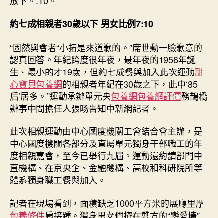
放下。:10。
中
約七成相親者30歲以下 男女比例7:10
“固然與會者“小拓是來道歉的。”席世勳一臉歉意的
認真回答。年紀跨度很年夜，最年夜的1956年誕
生、最小的才19歲，但約七成餐與加入此次運動
甜
心寶貝包養網
的相親者年紀在30歲之下，此中‘85
后’居多。”運動承辦單元央
包養網
包養網評價
務鵲橋
辦事中間擔任人張旸告知中新網記者。
此次相親運動由中心國度機關工會結合會主辦，是
中心國度機關各部分及直屬單元獨身干部職工的年
度相親嘉會，至今已舉行九屆。運動還約請部門中
直機構、在京央企、金融機構、高校和科研院所等
體系獨身職工餐與加入。
記者在現場看到，面積缺乏1000平方米的展廳里摩
包養條件
肩接踵。獨身男女們擠在雙方的“戀愛墻”