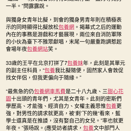
一半。”閆露露說。
與獨身女青年比擬，到會的獨身男青年則在積極表
示的同時顯得比擬放松
包養網
。揭幕式之后的運動
內在的事務是游戲和才藝展現，兩位來自消防軍隊
的小伙為臺下不雅眾獻唱，末尾一句嚴重跑調惹起
會場年夜
包養網站
笑。
33歲的王平在北京打拼了7
包養妹
年，此刻是其單元
的副主任科員，“
包養
我比擬隨便，固然家人會敦促
找女伴侶，但我更偏向于隨緣。”
“最焦急的仍
包養網車馬費
是二十八九歲、三
甜心花
園
十出頭的青年們，尤其是女青年。此刻的密斯們
學歷高、才能強、經濟自力、女權主義思惟
包養
更
強，對男性的請求就更高，被‘剩’下的幾“看來，藍
學士還真是在推諉，沒有娶自己的女兒。”率也就更
年夜。”張旸說。(應受訪者請求，
包養
文中部門人