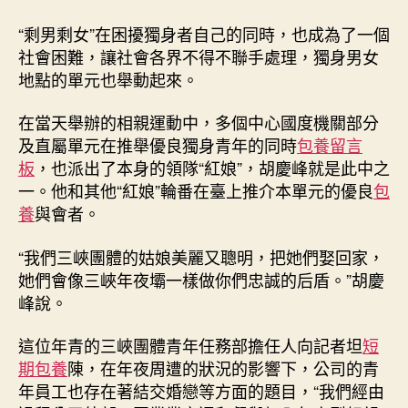
“剩男剩女”在困擾獨身者自己的同時，也成為了一個
社會困難，讓社會各界不得不聯手處理，獨身男女
地點的單元也舉動起來。
在當天舉辦的相親運動中，多個中心國度機關部分
及直屬單元在推舉優良獨身青年的同時
包養留言
板
，也派出了本身的領隊“紅娘”，胡慶峰就是此中之
一。他和其他“紅娘”輪番在臺上推介本單元的優良
包
養
與會者。
“我們三峽團體的姑娘美麗又聰明，把她們娶回家，
她們會像三峽年夜壩一樣做你們忠誠的后盾。”胡慶
峰說。
這位年青的三峽團體青年任務部擔任人向記者坦
短
期包養
陳，在年夜周遭的狀況的影響下，公司的青
年員工也存在著結交婚戀等方面的題目，“我們經由