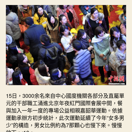
關
干
部
相
親：
女
多
一
包
養
網
站
比
較
15日，3000余名來自中心國度機關各部分及直屬單
男
元的干部職工涌進北京年夜紅門國際會展中間，餐
少
與加入一年一度的專場公益相親嘉韶華運動。依據
最
小
運動承辦方初步統計，此次運動延續了今年“女多男
19
少”的構造，男女比例約為7那顆心也慢下來。慢慢
歲〉