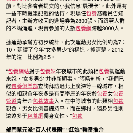
前，對比參會者提交的小我信息“展現卡”，此外還有
一些不時提筆記載的怙恃。現場任
包養
務職員告知
記者，主辦方收回的進場券為2800張。而跟著人群
的不竭涌進，現實參加的人數
包養網
跨越3000人。
據運動承辦方初步統計，此次運動男女比例約為7：
10，延續了今年“女多男少”的構造。據清楚，2012
年的這一比例為2:5。
“
包養網站
對于
包養妹
年夜城市的此類相
包養
親運動
來說，‘女多男少’并非新穎事。”張旸剖析，“我們已
經
包養俱樂部
查詢拜訪過北上廣深等一線城市，相
似的相親會年夜多是有高學歷的年夜齡
包養
女
包養
管道
青年介
包養故事
入。在中等城市的此類相
包養
親會，男女比例基礎持平，而在鄉村，獨身男性則
遠遠多于
包養網
獨身女性。”
包養
部門單元派“百人代表團” “紅娘”輪番推介