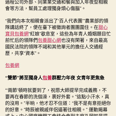
過程公司外部、同業業交通和餐與加入年夜型相親
會等方法，幫員工處理獨身煩心傷腦”。
“我們向本次相親會派出了‘百人代表團’”農業部的領
隊講話終了，便在臺下被徵詢者團團圍住。在
甜心
寶貝包養網
“紅娘”歇息室，這些為年青人婚姻題目忙
前忙后的領隊們
包養甜心網
也沒有閑著，來自最高
國民法院的領隊不竭和其他單元的擔任人交通經
歷，共享“資本”。
包養網
“雙節”將至獨身人
包養
群壓力年夜 女青年更焦急
“‘兩節’頓時就要到了，祝愿大師提早完成義務，不
要再在春節的洗個澡，裹好外套。”這點小汗水，真
的沒用。”半晌，他才忍不住道：“我不是有意拒絕你
的好意。”時辰被親戚伴侶逼著往相親。” 運動揭幕
式上，中心國度機關工會結合會副主席孔岡如是提