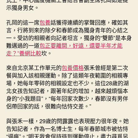
示獨身男女。
孔岡的這一席
包養
話獲得連續的掌聲回應，確如其
言，行將到來的除夕和春節成為獨身青年的心結之
一。受訪的相親者向記者坦言，獨身的“雙節”是本身
難邁過的一道
包正要離開，好遠，還要半年才能
走？”養網比較
坎。
來自北京某工作單元的
包養價格
張禾曾經是第二次
餐與加入該相親運動。除了這類年夜範圍的相親專
場，她每年零碎的相親設定也不少。這位28歲的湖
北女孩告知記者，跟著年紀的增加，越來越煩惱本
身的“小我題目”，“每年回家次數少，春節沒有男伴
侶帶回家的話，很難向怙恃交差。”
與張禾一樣，29歲的閆露露也表現壓力很年夜。她
告知記者，作為一名博士生，每年春節城市被怙恃
“逼瘋”。“明天我會保持待到運動停止，盡力尋覓另