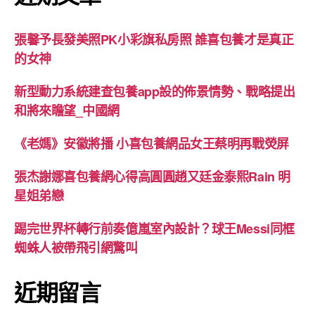
張馨予長發美照PK小彩旗私房照 誰喜包養才是真正
的女神
新型動力系統建查包養app設的佈景情勢、戰略提出
和將來瞻望_中國網
《老媽》安徽將播 小喜包養網品女王蔡明再戰熒屏
張杰謝娜喜包養網心得高圓圓趙又廷金泰熙Rain 明
星姐弟戀
踢完世界杯轉行前奏億嵐室內設計？球王Messi同框
蜘蛛人被帶飛引網驚叫
近期留言