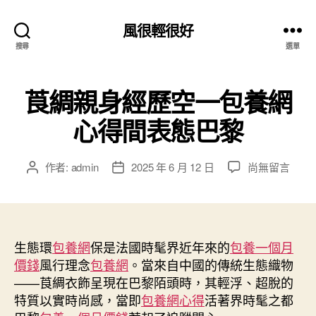
風很輕很好
搜尋
選單
莨綢親身經歷空一包養網
心得間表態巴黎
在
作者:
admin
2025 年 6 月 12 日
尚無留言
文
文
〈莨
章
章
綢
作
發
親
者
佈
身
日
經
生態環
包養網
保是法國時髦界近年來的
期
包養一個月
歷
價錢
風行理念
包養網
。當來自中國的傳統生態織物
空
——莨綢衣飾呈現在巴黎陌頭時，其輕浮、超脫的
一
特質以實時尚感，當即
包養網心得
活著界時髦之都
包