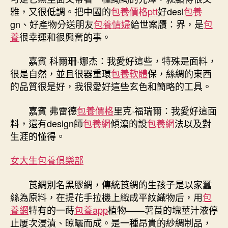
雅，又很低調。把中國的
包養價格ptt
好desi
包養
gn、好產物分送朋友
包養情婦
給世案牘：界，是
包
養
很幸運和很興奮的事。
嘉賓 科爾珊·娜杰：我愛好這些，特殊是面料，
很是自然，並且很器重環
包養軟體
保，絲綢的東西
的品質很是好，我很愛好這些玄色和簡略的工具。
嘉賓 弗雷德
包養價格
里克·福瑞爾：我愛好這面
料，還有design師
包養網
傾瀉的設
包養網
法以及對
生涯的懂得。
女大生包養俱樂部
莨綢別名黑膠綢，傳統莨綢的生孩子是以家蠶
絲為原料，在提花手拉機上織成平紋織物后，用
包
養網
特有的一蒔
包養app
植物——薯莨的塊莖汁液停
止屢次浸漬、晾曬而成。是一種昂貴的紗綢制品，