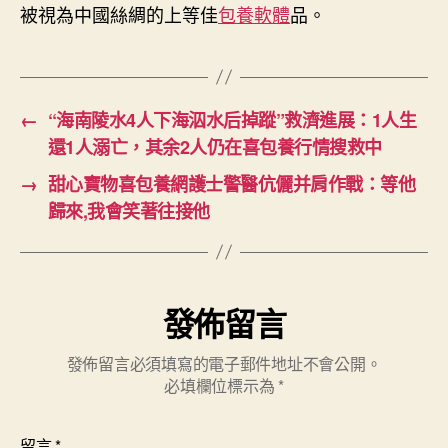
被視為中國絲綢的上等佳
包養軟體
品。
←
“海南陵水4人下海泅水后掉蹤”救濟進展：1人生
還1人溺亡，其余2人仍在喜包養行情搜救中
→
甜心寶物喜包養網護士警醫伉儷并肩作戰：等他
歸來,我會笑著往接他
發佈留言
發佈留言必須填寫的電子郵件地址不會公開。
必填欄位標示為
*
留言
*