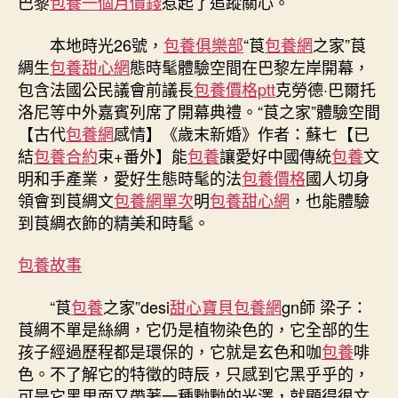
巴黎
包養一個月價錢
惹起了追蹤關心。
養
網
本地時光26號，
包養俱樂部
“莨
包養網
之家”莨
心
綢生
包養甜心網
態時髦體驗空間在巴黎左岸開幕，
得
間
包含法國公民議會前議長
包養價格ptt
克勞德·巴爾托
表
洛尼等中外嘉賓列席了開幕典禮。“莨之家”體驗空間
態
【古代
包養網
感情】《歲末新婚》作者：蘇七【已
巴
結
包養合約
束+番外】能
包養
讓愛好中國傳統
包養
文
黎〉
明和手產業，愛好生態時髦的法
包養價格
國人切身
中
領會到莨綢文
包養網單次
明
包養甜心網
，也能體驗
到莨綢衣飾的精美和時髦。
包養故事
“莨
包養
之家”desi
甜心寶貝包養網
gn師 梁子：
莨綢不單是絲綢，它仍是植物染色的，它全部的生
孩子經過歷程都是環保的，它就是玄色和咖
包養
啡
色。不了解它的特徵的時辰，只感到它黑乎乎的，
可是它黑里面又帶著一種黝黝的光澤，就顯得很文