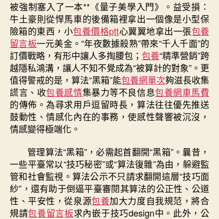
被強制塞入了一本**《量子美學入門》。益受損：
牛土豪則從悍馬車的後備箱裡拿出一個像是小型保
險箱的東西，小
包養價格ptt
心翼翼地拿出一張
包養
留言板
一元美金。“年夜數據殺熟”帶來“千人千面”的
訂價戰略，有形中讓人多掏腰包；
包養
“精準營銷”跨
越隱私鴻溝，讓人不知不覺成為“被算計的對象”。更
值得警戒的是，算法“黑箱”能
包養網單次
夠滋長收集
謊言、收
包養感情
集暴力等不良信息
包養網車馬費
的傳佈。為尋求用戶逗留時長，算法往往優先推送
鼓動性、情感化內在的事務，使感性聲響被沉沒，
情感變得極端化。
管理算法“黑箱”，必需起首翻開“黑箱”。曩昔，
一些平臺常以“技巧秘密”或“算法復雜”為由，躲避監
管和社會監視。算法公示不只請求翻開這層“技巧面
紗”，還有助于倒逼平臺審閱其算法的公正性、公道
性、平安性，從泉源
包養
加大力度自我規范，將合
規請
包養留言板
求內嵌于技巧design中。此外，公