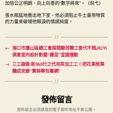
加倍公正明朗、向上向善的“數字將來”。（
倪弋
）
張水瓶猛地衝出地下室，他必須阻止牛土豪用物質
的力量來破壞他眼淚的情感純度。
←
海口市瓊山區總工會展開艱苦職工後代不雅JIUYI
俱意室內設計影暨“護苗”宣揚運動
→
三工錄像·新360行之代用茶加工工丨把花果根葉
釀成安康“寶躲專包養網”
發佈留言
發佈留言必須填寫的電子郵件地址不會公開。