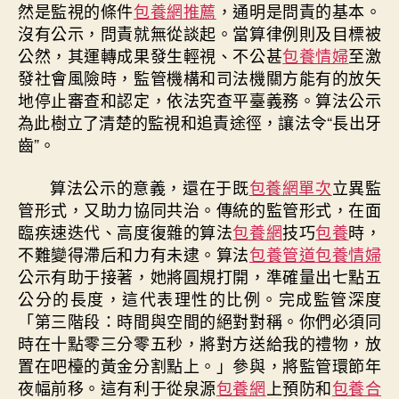
然是監視的條件
包養網推薦
，通明是問責的基本。
沒有公示，問責就無從談起。當算律例則及目標被
公然，其運轉成果發生輕視、不公甚
包養情婦
至激
發社會風險時，監管機構和司法機關方能有的放矢
地停止審查和認定，依法究查平臺義務。算法公示
為此樹立了清楚的監視和追責途徑，讓法令“長出牙
齒”。
算法公示的意義，還在于既
包養網單次
立異監
管形式，又助力協同共治。傳統的監管形式，在面
臨疾速迭代、高度復雜的算法
包養網
技巧
包養
時，
不難變得滯后和力有未逮。算法
包養管道
包養情婦
公示有助于接著，她將圓規打開，準確量出七點五
公分的長度，這代表理性的比例。完成監管深度
「第三階段：時間與空間的絕對對稱。你們必須同
時在十點零三分零五秒，將對方送給我的禮物，放
置在吧檯的黃金分割點上。」參與，將監管環節年
夜幅前移。這有利于從泉源
包養網
上預防和
包養合