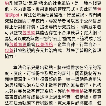
約
削減算法“黑箱”帶來的社會風險，是一種本錢更
低、效力更高、後果更優的管理形式。與此同時
包
養網ppt
，算法公示為社會監視、行業監視、專門研
究監視翻開了年夜門。專家學者可以基于公然信息
停止研討和評價，提出專門研究提出；同業競爭者
可以監視
包養網
其能否存在不合法競爭；寬大網平
易近可以成為無處不在的“云上”監視員。這構成了當
局
包養意思
監管
包養價格
、企業自律、行業自治、
包養
社會監視的多元共治格式，凝集了普遍的管理
協力。
算法公示只是出發點。將來還需求在公示的深
度、廣度、可懂得性及配套的審計、問責機制等方
面連續深化。但無須置疑的是，這一舉動是應用法
治思想和法治方法停止數字管理的無益實行，也標
志著在完美數字管理系統、護航
包養價格
數字經濟
高東西的品質成長途徑上邁出堅實一個步驟。讓算
法在法治軌道下行穩致遠，寬大用戶必將擁抱一個