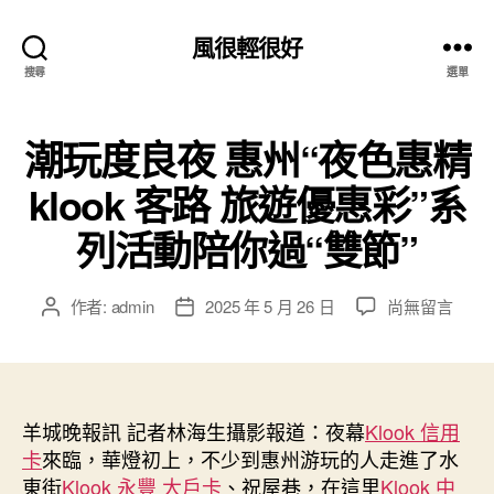
風很輕很好
搜尋
選單
潮玩度良夜 惠州“夜色惠精
klook 客路 旅遊優惠彩”系
列活動陪你過“雙節”
在
作者:
admin
2025 年 5 月 26 日
尚無留言
文
文
〈潮
章
章
玩
作
發
度
者
佈
良
日
夜
羊城晚報訊 記者林海生攝影報道：夜幕
期
Klook 信用
惠
卡
來臨，華燈初上，不少到惠州游玩的人走進了水
州
東街
Klook 永豐 大戶卡
、祝屋巷，在這里
Klook 中