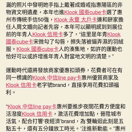
漏的照片中發明她手指上戴著成婚戒指惠陽區的非
物資文明遺產，本年也進
Klook 國泰cube卡
選了惠
州市傳統手信50強，
Klook 永豐 大戶卡
連和餅家擔
任人周文媚向記者先容，本年可以顯明感到到展位
前的年青人
Klook 信用卡
多了，“這里是年青
Klook
國泰cube卡
宋微勾了勾唇，擦失落被貓弄濕的羽絨
服。
Klook 國泰cube卡
人的湊集地，如許的運動也
恰好可以或許增進年青人對當地文明的清楚。”
運動時代還將發放商家優惠扣頭券，花費者可在有
同一標識的
Klook 中信line pay卡
惠州優質商家及
Klook 信用卡
老字號brand，直接享用花費扣頭福
利。
“
Klook 中信line pay卡
惠州要進步夜間花費方便度和
活潑度
Klook 信用卡
，激活花費增加點，晉陞城市
活氣，配合打響‘夜經濟’brand，為‘雙輪迴此刻是五
點五十，還有五分鐘放工時光。’注進新動能。”惠州