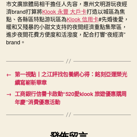
市文廣旅體局相干擔任人先容，惠州文明游玩夜經
濟brand打算將
Klook 永豐 大戶卡
打造以城區為焦
點、各縣區特點游玩區為
Klook 信用卡
#先婚後愛，
暖和又殘暴的小甜文支持的夜間經濟重點集聚區，
進步夜間花費方便度和活潑度，配合打響“夜經濟”
brand。
←
第一視點丨之江評找包養網心得：銘刻亞運榮光
續寫嶄新華章
→
工商銀行信譽卡啟動“520愛klook 旅遊優惠購周
年慶”消費優惠活動
發佈留言