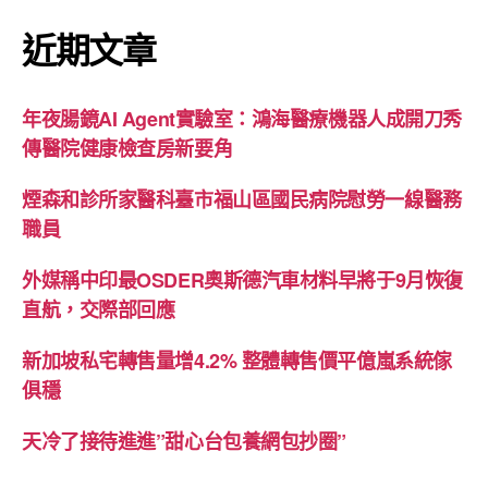
近期文章
年夜腸鏡AI Agent實驗室：鴻海醫療機器人成開刀秀
傳醫院健康檢查房新要角
煙森和診所家醫科臺市福山區國民病院慰勞一線醫務
職員
外媒稱中印最OSDER奧斯德汽車材料早將于9月恢復
直航，交際部回應
新加坡私宅轉售量增4.2% 整體轉售價平億嵐系統傢
俱穩
天冷了接待進進”甜心台包養網包抄圈”