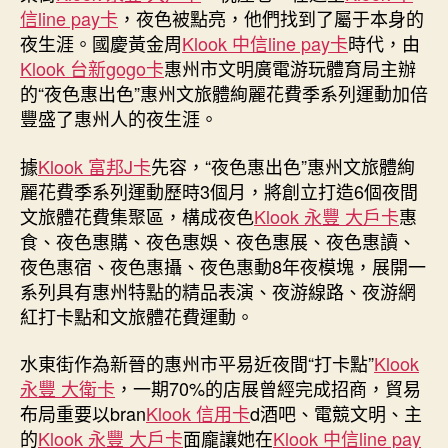
“夜
信line pay卡
，夜色被點亮，他們找到了屬于本身的
色
夜生涯。國慶黃金周
Klook 中信line pay卡
時代，由
惠
Klook 台新gogo卡
惠州市文明廣電游玩體育局主辦
精
的“夜色惠出色”惠州文旅體絢麗花費季系列運動加倍
klook
客
豐盛了惠州人的夜生涯。
路
旅
據
Klook 富邦J卡
先容，“夜色惠出色”惠州文旅體絢
遊
麗花費季系列運動歷時3個月，將創立打造6個夜間
優
文旅體花費集聚區，構成夜色
Klook 永豐 大戶卡
惠
惠
食、夜色惠購、夜色惠娛、夜色惠展、夜色惠讀、
彩”
夜色惠宿、夜色惠攝、夜色惠動8年夜模塊，展開一
系
系列具有惠州特點的精品表演、夜游線路、夜游網
列
活
紅打卡點和文旅體花費運動。
動
陪
水東街作為新晉的惠州市平易近夜間“打卡點”
Klook
你
永豐 大衛卡
，一期70%的店展曾經完成招商，貿易
過
布局重要以bran
Klook 信用卡
d酒吧、電競文明、主
“雙
的
Klook 永豐 大戶卡
面龐讓她在
Klook 中信line pay
節”〉