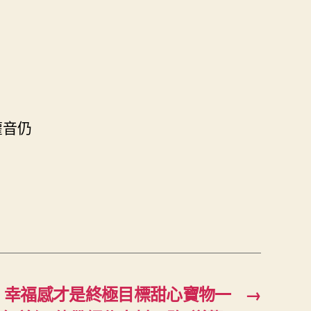
灌音仍
】幸福感才是終極目標甜心寶物一
→