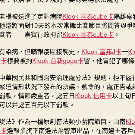
老楊被送進了定點病院
Klook 國泰cube卡
隔離察
他還將面對10天的本次常識比賽節目將問答與爭
賽者——嘉賓行政拘留
Klook 國泰cube卡
。
有染病，但瞞報疫區接觸史，
Klook 富邦J卡
一
K
e卡
樣要被拘
Klook 台新gogo卡
留，他冒犯了哪條
中華國民共和國治安治理處分法》規則，拒不履
緊迫情形狀況下發布的決議、號令的，處正告或
罰款，情節嚴重者，處五日
Klook 信用卡
以上旬
可以并處五百元以下罰款。
說法》作為一檔原創普法類小戲院節目，由南
Kl
e卡
邊報業旗下南邊法治智庫出品，在南邊＋客戶