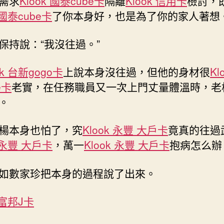
需求
Klook 國泰cube卡
隔離
Klook 信用卡
檢討，
要
 國泰cube卡
了你本身好，也是為了你的家人著想。
拘
留！|
保持說：“我沒往過。”
以
案
說
ok 台新gogo卡
上說本身沒往過，但他的身材很
Kl
法〉
e卡
老實，在任務職員又一次上門丈量體溫時，老
中
。
楊本身也怕了，究
Klook 永豐 大戶卡
竟真的往過
k 永豐 大戶卡
，萬一
Klook 永豐 大戶卡
抱病怎么辦
如數家珍把本身的過程說了出來。
k 富邦J卡