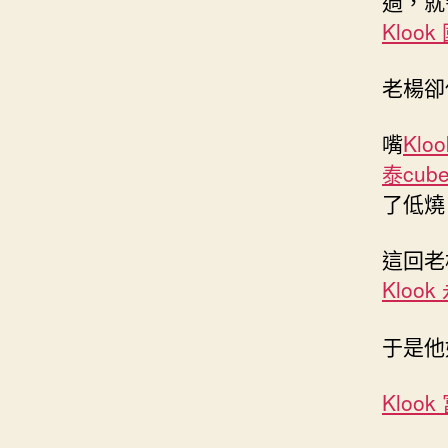
過，就
Klook
老楊卻
嘴
Klo
泰cub
了低燒
這回老
Kloo
于是他
Kloo