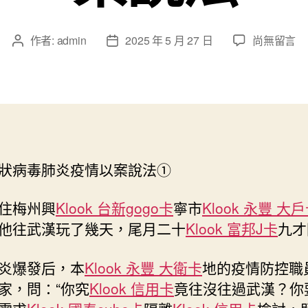
在
作者:
admin
2025 年 5 月 27 日
尚無留言
文
文
〈沒
章
章
有
作
發
染
者
佈
病，
日
隱
期
瞞
klook
狀病毒肺炎疫情以案說法①
客
路
旅
住梅州興
Klook 台新gogo卡
寧市
Klook 永豐 大
遊
他往武漢玩了幾天，尾月二十
Klook 富邦J卡
九才
優
惠
炎爆發后，本
Klook 永豐 大衛卡
地的疫情防控職
過
家，問：“你究
Klook 信用卡
竟往沒往過武漢？你
程
也