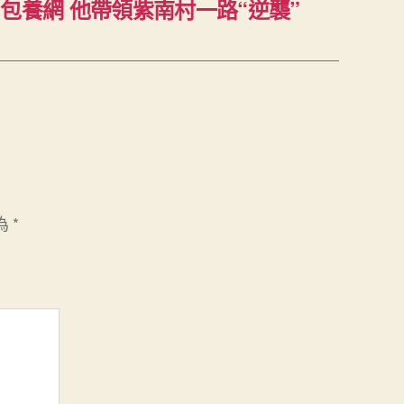
包養網 他帶領紫南村一路“逆襲”
為
*