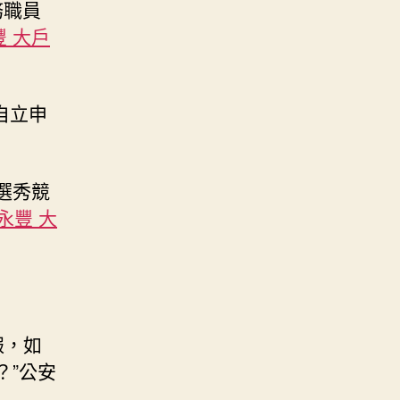
務職員
永豐 大戶
自立申
選秀競
 永豐 大
報，如
？”公安