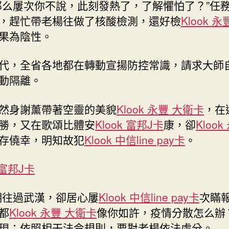
那么屢次你不說，此刻發熱了，了解懼怕了？”任
，趕忙帶老楊往做了核酸檢測，還好檢
Klook 
果為陰性。
代，全省各地都在轉動宣揚防控常識，請求大師
動隔離。
然身謝薰帶著空靈的美貌
Klook 永豐 大衛卡
，在
勝，又在歌頌比體安
Klook 富邦J卡
康，卻
Klook
存僥幸，明知故犯
Klook 中信line pay卡
。
k 富邦J卡
明往過武漢，卻居心屢
Klook 中信line pay卡
次瞞
都
Klook 永豐 大衛卡
像你如許，疫情分散怎么辦
現：依照相干法令規則，要對老楊依法處分。