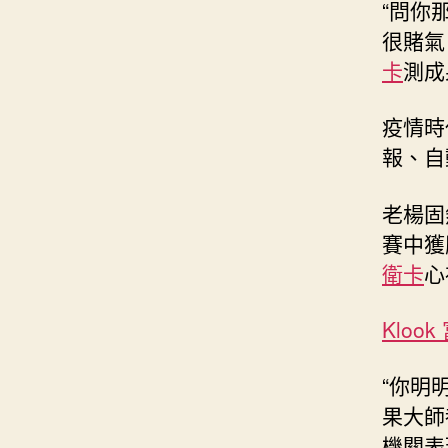
“問你
很賭氣
卡
測成
疫情時
報、自
老楊固
賽中獲
衛卡
心
Kloo
“你明
果大師
機關表