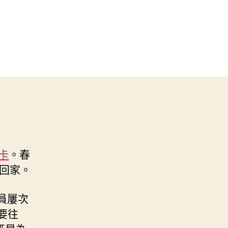
戶卡
。春
回家。
員屢次
要往