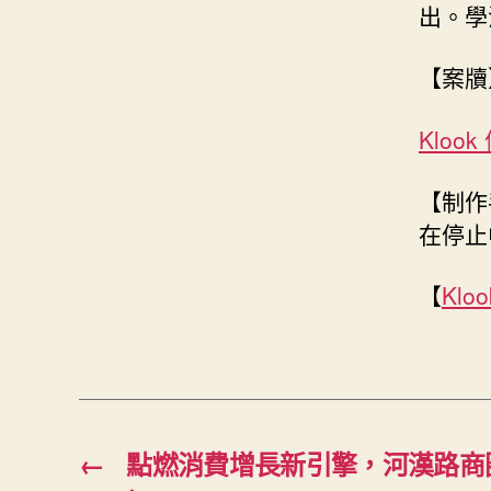
出。學
【案牘
Kloo
【制作
在停止
【
Klo
←
點燃消費增長新引擎，河漢路商圈“