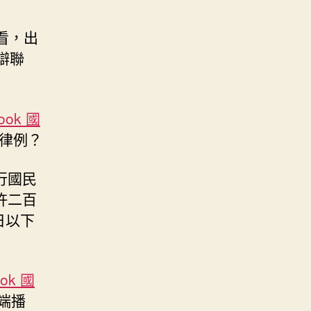
看，出
辯聯
look 國
律例？
行國民
許二百
日以下
ook 國
端播