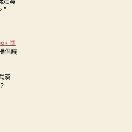
既是為
”
ook 國
楊倡議
武漢
？