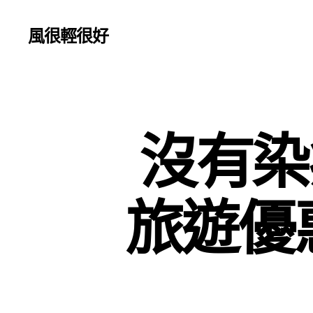
風很輕很好
沒有染
旅遊優