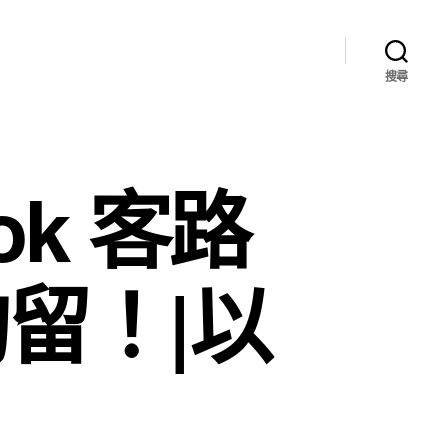
搜尋
k 客路
留！|以