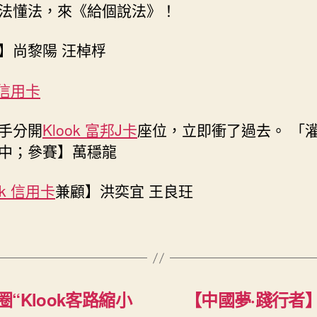
法懂法，來《給個說法》！
】尚黎陽 汪棹桴
k 信用卡
手分開
Klook 富邦J卡
座位，立即衝了過去。 「
中；參賽】萬穩龍
ok 信用卡
兼顧】洪奕宜 王良玨
Klook客路縮小
【中國夢·踐行者