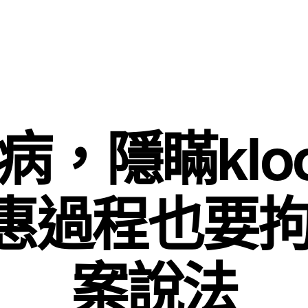
病，隱瞞kloo
惠過程也要拘
案說法