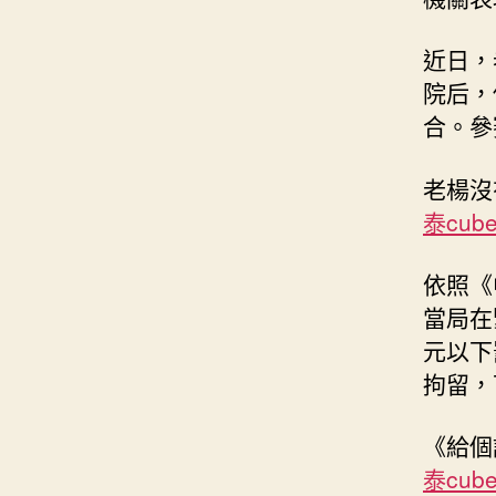
近日，
院后，
合。參
老楊沒
泰cub
依照《
當局在
元以下
拘留，
《給個
泰cub