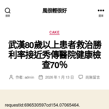
風很輕很好
搜尋
選單
分
CAKE
類
武漢80歲以上患者救治勝
利率接近秀傳醫院健康檢
查70％
在
作者:
admin
2026 年 1 月 13 日
尚無留言
文
文
〈武
章
章
漢
作
發
80
者
佈
歲
日
以
requestId:696530597cd154.07065464.
期
上