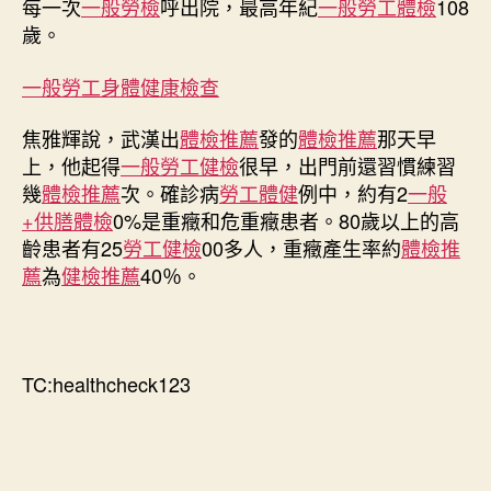
每一次
一般勞檢
呼出院，最高年紀
一般勞工體檢
108
歲。
一般勞工身體健康檢查
焦雅輝說，武漢出
體檢推薦
發的
體檢推薦
那天早
上，他起得
一般勞工健檢
很早，出門前還習慣練習
幾
體檢推薦
次。確診病
勞工體健
例中，約有2
一般
+供膳體檢
0%是重癥和危重癥患者。80歲以上的高
齡患者有25
勞工健檢
00多人，重癥產生率約
體檢推
薦
為
健檢推薦
40％。
TC:healthcheck123