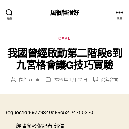
風很輕很好
搜尋
選單
分
CAKE
類
我國曾經啟動第二階段6到
九宮格會議G技巧實驗
在
作者:
admin
2026 年 1 月 27 日
尚無留言
文
文
〈我
章
章
國
作
發
曾
者
佈
經
日
啟
requestId:69779340d69c52.24750320.
期
動
第
經濟參考報記者 郭倩