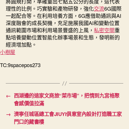
將圓規打開，準確量出七點五公分的長度，這代表
理性的比例。巧實驗和產物研發，強化
交流
6G國際
一起配合等。在利用培養方面，6G應借助通訊與AI
深度融會的成長契機，充足施展我國AI和變動位置
通訊範圍市場和利用場景豐盛的上風，
私密空間
重
點培養變動位置智能化辦事場景和生態，發明新的
經濟增加點。
小樹屋
TC:9spacepos273
←
西湖邊的這家文商旅“菜市場”，把情到九宮格聚
會感價值拉滿
→
濟寧任城區總工會JIUYI俱意室內設計打造職工家
門口的藏書樓