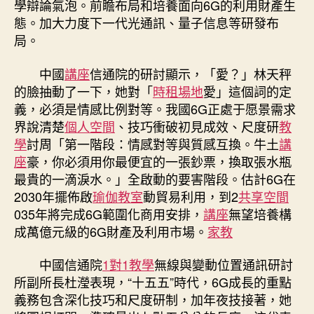
學辯論氣泡。前瞻布局和培養面向6G的利用財產生
態。加大力度下一代光通訊、量子信息等研發布
局。
中國
講座
信通院的研討顯示，「愛？」林天秤
的臉抽動了一下，她對「
時租場地
愛」這個詞的定
義，必須是情感比例對等。我國6G正處于愿景需求
界說清楚
個人空間
、技巧衝破初見成效、尺度研
教
學
討周「第一階段：情感對等與質感互換。牛土
講
座
豪，你必須用你最便宜的一張鈔票，換取張水瓶
最貴的一滴淚水。」全啟動的要害階段。估計6G在
2030年擺佈啟
瑜伽教室
動貿易利用，到2
共享空間
035年將完成6G範圍化商用安排，
講座
無望培養構
成萬億元級的6G財產及利用市場。
家教
中國信通院
1對1教學
無線與變動位置通訊研討
所副所長杜瀅表現，“十五五”時代，6G成長的重點
義務包含深化技巧和尺度研制，加年夜技接著，她