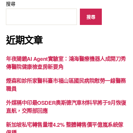
搜尋
搜尋
近期文章
年夜腸鏡AI Agent實驗室：鴻海醫療機器人成開刀秀
傳醫院健康檢查房新要角
煙森和診所家醫科臺市福山區國民病院慰勞一線醫務
職員
外媒稱中印最OSDER奧斯德汽車材料早將于9月恢復
直航，交際部回應
新加坡私宅轉售量增4.2% 整體轉售價平億嵐系統傢
俱穩