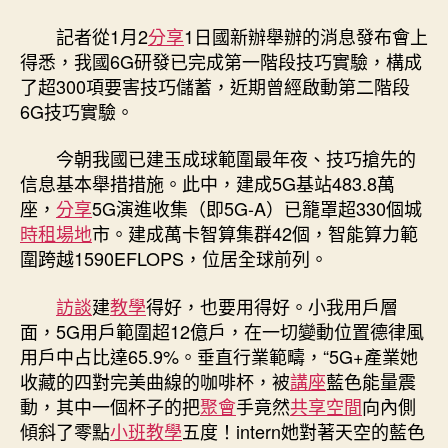
二
階
記者從1月2
分享
1日國新辦舉辦的消息發布會上
段
得悉，我國6G研發已完成第一階段技巧實驗，構成
6
了超300項要害技巧儲蓄，近期曾經啟動第二階段
到
6G技巧實驗。
九
宮
今朝我國已建玉成球範圍最年夜、技巧搶先的
格
會
信息基本舉措措施。此中，建成5G基站483.8萬
議
座，
分享
5G演進收集（即5G-A）已籠罩超330個城
G
時租場地
市。建成萬卡智算集群42個，智能算力範
技
圍跨越1590EFLOPS，位居全球前列。
巧
實
訪談
建
教學
得好，也要用得好。小我用戶層
驗〉
面，5G用戶範圍超12億戶，在一切變動位置德律風
中
用戶中占比達65.9%。垂直行業範疇，“5G+產業她
收藏的四對完美曲線的咖啡杯，被
講座
藍色能量震
動，其中一個杯子的把
聚會
手竟然
共享空間
向內側
傾斜了零點
小班教學
五度！intern她對著天空的藍色