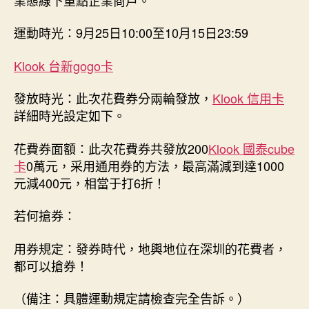
Klook
客
運動時光：9月25日10:00至10月15日23:59
路！
領
Klook 台新gogo卡
取
攻
發放時光：此次花費券分兩輪發放，
Klook 信用卡
略
get→〉
詳細時光設定如下。
中
花費券面額：此次花費券共發放200
Klook 國泰cube
卡
0萬元，采用通用券的方法，最高滿減到達1000
元減400元，相當于打6折！
若何搶券：
用券規定：發券時代，地輿地位在深圳的花費者，
都可以搶券！
（備注：具體運動規定請檢查完全告訴。）