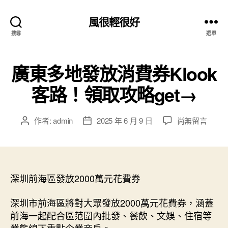
風很輕很好
搜尋
選單
廣東多地發放消費券Klook
客路！領取攻略get→
在
作者:
admin
2025 年 6 月 9 日
尚無留言
文
文
〈廣
章
章
東
作
發
多
者
佈
地
日
發
深圳前海區發放2000萬元花費券
期
放
消
深圳市前海區將對大眾發放2000萬元花費券，涵蓋
費
前海一起配合區范圍內批發、餐飲、文娛、住宿等
券
業態線下重點企業商戶。