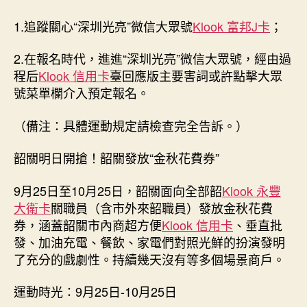
1.追蹤關心“深圳光亮”微信大眾號
Klook 富邦J卡
；
2.在報名時代，進進“深圳光亮”微信大眾號，經由過
程后
Klook 信用卡
臺回應版主要害詞或許點擊大眾
號菜單欄介入預定報名。
（備注：具體運動規定請檢查完全告訴。）
韶關明日開搶！韶關發放“金秋花費券”
9月25日至10月25日，韶關面向全部韶
Klook 永豐
大衛卡
關職員（含市外來韶職員）發放金秋花費
券，涵蓋韶關市內商超方便
Klook 信用卡
、垂直批
發、加油充電、餐飲、家電們對照光鮮的扮演發明
了充分的戲劇性。持續幾天沒有等多個場景商戶。
運動時光：9月25日-10月25日