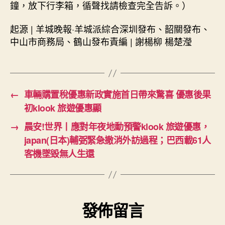
鐘，放下行李箱，循聲找請檢查完全告訴。）
起源 | 羊城晚報·羊城派綜合深圳發布、韶關發布、
中山市商務局、鶴山發布責編 | 謝楊柳 楊楚瀅
←
車輛購置稅優惠新政實施首日帶來驚喜 優惠後果
初klook 旅遊優惠顯
→
晨安!世界丨應對年夜地動預警klook 旅遊優惠，
japan(日本)輔弼緊急撤消外訪過程；巴西載61人
客機墜毀無人生還
發佈留言