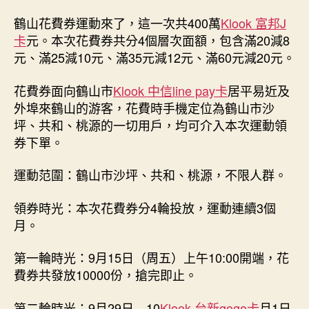
鶴山花費券運動來了，這一次共400萬
Klook 富邦J
卡
元。本次花費券共分4個層次面額，包含滿20減8
元、滿25減10元、滿35元減12元、滿60元減20元。
花費券面向鶴山市
Klook 中信line pay卡
居平易近及
外埠來鶴山的游客，花費時手機定位為鶴山市沙
坪、共和、桃源的一切用戶，均可介入本次運動領
券下單。
運動范圍：鶴山市沙坪、共和、桃源，不限人群。
領券時光：本次花費券分4輪投放，運動連續3個
月。
第一輪時光：9月15日（周五）上午10:00開端，花
費券共發放10000份，搶完即止。
第二輪時光：9月29日—10
Klook 台新gogo卡
月1日