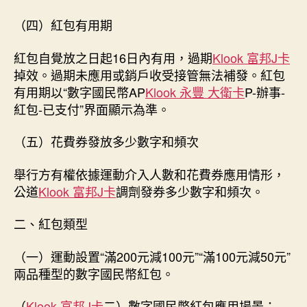
（四）紅包有用期
紅包自覺放之日起16日內有用，過期
Klook 富邦J卡
掉效。過期未應用或銷戶收受接管無法補發。紅包
有用期以“數字國民幣AP
Klook 永豐 大衛卡
P-辦事-
紅包-已支付”界面顯示為準。
（五）花費券發放多少數字和頻次
舉行方有權依據運動介入人數和花費券應用情形，
公道
Klook 富邦J卡
調劑發券多少數字和頻次。
二、紅包類型
（一）運動設置“滿200元減100元”“滿100元減50元”
兩品種型的數字國民幣紅包。
（
Klook 富邦J卡
二）數字國民幣紅包應用場景：