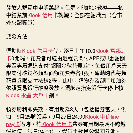
發放人群賽中申明鵲起。但是，他缺少教導——初
中結業前
Klook 信用卡
就輟：全部在韶職員（含市
外來韶職員）
派發方法：
運動時
Klook 信用卡
代，逐日上午10:0
Klook 富邦J
卡
0開端，花費者可經由過程云閃付APP或U惠韶關
專區專屬通道支付“韶關金秋花費券”，每個用戶天天
限支付核銷各類型面額花費券各1張，運動時代每類
花費券限支付核銷2張，此中，購物券及部門加油券
依照貿易銀行維度發放，須綁定指定銀行卡停止核
Klook 永豐 大戶卡
銷。
領券勝利即失效，有用期為3天（包括搶券當天，例
如：9月25號領券，9月27日24:00
Klook 中信line
pay卡
過時，花
Klook 信用卡
費券有用期最晚不跨越
運動停止當日24:00），過時主動掉效退回券池。