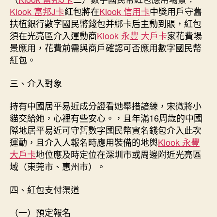
Klook 富邦J卡
紅包將在
Klook 信用卡
中獎用戶守舊
扶植銀行數字國民幣錢包并綁卡后主動到賬，紅包
須在光亮區介入運動商
Klook 永豐 大戶卡
家花費場
景應用，花費前需與商戶確認可否應用數字國民幣
紅包。
三、介入對象
持有中國居平易近成分證看她舉措諳練，宋微將小
貓交給她，心裡有些安心。，且年滿16周歲的中國
際地居平易近可守舊數字國民幣實名錢包介入此次
運動，且介入人報名時應用裝備的地輿
Klook 永豐
大戶卡
地位應及時定位在深圳市或周邊附近光亮區
域（東莞市、惠州市）。
四、紅包支付渠道
（一）預定報名