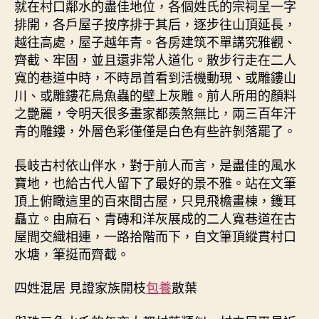
就在村口鄰水的盡佳地位，各個姓氏的宗祠呈一字
排開，各戶屋子按序排于其后，逐步往山頂延長，
越往高處，屋子越年青。各房建筑不單講究雅觀、
齊截、牢固，並且還非常人道化。散步行走在二人
寬的巷道中時，不時昂首看到活機動現、或雕鏤山
川、或雕鏤花鳥魚蟲的壁上灰雕。前人所用的顏料
之艷麗，令明天很多畫家都羨煞無比，兩三百年汗
青的雕鏤，外層色彩僅僅是白色有些許剝落罷了。
長岐古村依山伴水，對于前人而言，是盡佳的風水
寶地，也給古代人留下了最好的景不雅。站在文筆
頂上俯瞰這里的百來間古屋，只見飛檐畫棟，鑊耳
矗立。由麻石、青磚和洋灰展成的二人寬巷道在古
屋間交織相連，一路拾階而下，自文筆頂縱貫村口
水塘，筆挺而齊截。
四姓混居 見證家族開枝
包養
散葉