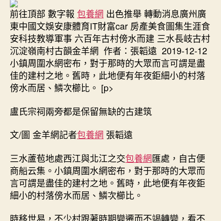
前往頂部 數字報
包養網
出色推舉 轉動消息廣州廣
東中國文娛安康體育IT財富car 房產美食圖集生涯食
安科技教導軍事 六百年古村傍水而建 三水長岐古村
沉淀嶺南村古韻金羊網 作者：張韜遠 2019-12-12
小鎮周圍水網密布，對于那時的大眾而言可謂是盡
佳的建村之地。舊時，此地便有年夜鉅細小的村落
傍水而居、鱗次櫛比。 [p>
盧氏宗祠兩旁都是保留無缺的古建筑
文/圖 金羊網記者
包養網
張韜遠
三水蘆苞地處西江與北江之交
包養網
匯處，自古便
商船云集。小鎮周圍水網密布，對于那時的大眾而
言可謂是盡佳的建村之地。舊時，此地便有年夜鉅
細小的村落傍水而居、鱗次櫛比。
時移世易，不少村跟著時期變遷而不竭轉變，看不