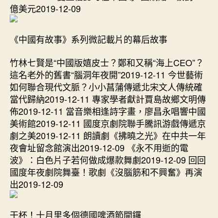
億美元2019-12-09
《中國有故事》系列微記載片的幕后故事
竹林七賢是“中國版嬉皮士？鄭和又稱“海上CEO”？
這名老外的舊書“腦洞年夜開”2019-12-11 今世藝術
如何聯合現代文脈？小小菖蒲傳遞北宋文人傳統確
當代歸納2019-12-11 專家學者獻計賈島故鄉文明傳
佈2019-12-11 當音樂相逢詩字畫，廖昌永唱響中國
美術館2019-12-11 國度京劇院聯手騰訊游戲傳遞京
劇之美2019-12-11 朗讀劇《拂曉之光》在中共一年
夜會址留念館演出2019-12-09 《永不用逝的電
波》：白色片子若何做成爆款舞劇2019-12-09 回回
國度年夜劇院舞臺！歌劇《沒腦筋和不興奮》再演
出2019-12-09
干杯！十月里多個德國啤酒節開鑼