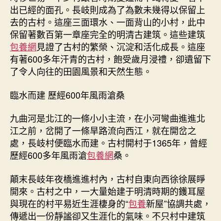
出已經的面孔。長岐則成為了為數未幾得以保留上
去的古村。這座三面環水、一面背山的小村，此中
保留著數百第一章座完全的明清古建筑。這些建筑
包養網
見證了古村的繁榮、沉淀和活化成長。這座
有著600多年汗青的古村，飽受歲月浸禮，卻遺留下
了令人向往的田園風景和天然生態。
臨水而建 歷經600年風雨滄桑
九曲河是北江的一條小小主流，在小河彎曲進進北
江之前，岔開了一條旱路流向西江，就在開岔之
處，長岐村便臨水而建。古村開村于1365年，曾經
歷經600多年風雨滄
包養網
桑。
顛末長岐年夜橋進進村內，古村自東向西徐徐展睜
開來。古村之中，一大量始建于明清時期的鑊耳屋
與現在的村平易近生涯棲身的“
包養
新屋”協調共處，
傳遞出一份靜謐卻又生涯化的氣味。不只村中建筑