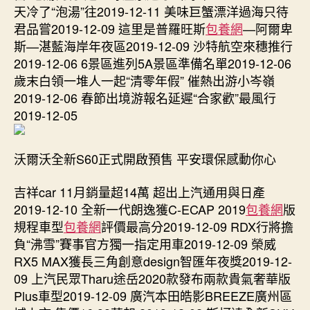
養
天冷了“泡湯”往2019-12-11 美味巨蟹漂洋過海只待
網
君品嘗2019-12-09 這里是普羅旺斯
包養網
—阿爾卑
心
斯—湛藍海岸年夜區2019-12-09 沙特航空來穗推行
得
2019-12-06 6景區進列5A景區準備名單2019-12-06
傍
歲末白領一堆人一起“清零年假” 催熱出游小岑嶺
水
而
2019-12-06 春節出境游報名延遲“合家歡”最風行
建
2019-12-05
三
水
長
沃爾沃全新S60正式開啟預售 平安環保感動你心
岐
古
吉祥car 11月銷量超14萬 超出上汽通用與日產
村
2019-12-10 全新一代朗逸獲C-ECAP 2019
包養網
版
沉
規程車型
包養網
評價最高分2019-12-09 RDX行將擔
淀
負“沸雪”賽事官方獨一指定用車2019-12-09 榮威
嶺
RX5 MAX獲長三角創意design智匯年夜獎2019-12-
南
09 上汽民眾Tharu途岳2020款發布兩款貴氣奢華版
村
古
Plus車型2019-12-09 廣汽本田皓影BREEZE廣州區
韻〉