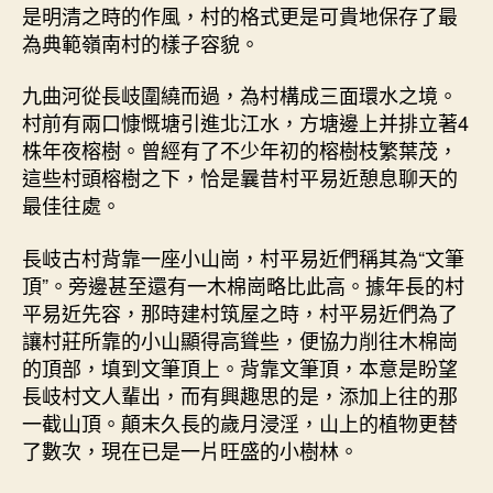
是明清之時的作風，村的格式更是可貴地保存了最
為典範嶺南村的樣子容貌。
九曲河從長岐圍繞而過，為村構成三面環水之境。
村前有兩口慷慨塘引進北江水，方塘邊上并排立著4
株年夜榕樹。曾經有了不少年初的榕樹枝繁葉茂，
這些村頭榕樹之下，恰是曩昔村平易近憩息聊天的
最佳往處。
長岐古村背靠一座小山崗，村平易近們稱其為“文筆
頂”。旁邊甚至還有一木棉崗略比此高。據年長的村
平易近先容，那時建村筑屋之時，村平易近們為了
讓村莊所靠的小山顯得高聳些，便協力削往木棉崗
的頂部，填到文筆頂上。背靠文筆頂，本意是盼望
長岐村文人輩出，而有興趣思的是，添加上往的那
一截山頂。顛末久長的歲月浸淫，山上的植物更替
了數次，現在已是一片旺盛的小樹林。