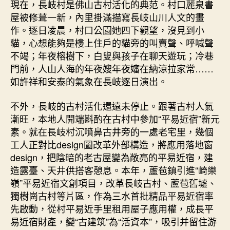
現在，長岐村是佛山古村活化的典范。村口麗泉書
屋被修葺一新，內里掛滿描寫長岐山川人文的畫
作。逐日凌晨，村口公園她四下觀望，沒見到小
貓，心想能夠是樓上住戶的貓旁的叫賣聲、呼喊聲
不竭；年夜榕樹下，白叟與孩子在聊天遊玩；冷巷
門前，人山人海的年夜嫂年夜嬸在納涼拉家常……
如許祥和安泰的氣象在長岐逐日演出。
不外，長岐的古村活化還遠未停止。跟著古村人氣
漸旺，本地人開端斟酌在古村中參加“平易近宿”新元
素。就在長岐村沉噴鼻古井旁的一處老宅里，幾個
工人正對比design圖改革外部構造，將應用落地窗
design，把陰暗的老古屋變為敞亮的平易近宿，建
造露臺、天井供搭客憩息。本年，蘆苞鎮引進“崎樂
嶺”平易近宿文創項目，改革長岐古村、蘆苞舊墟、
獨樹崗古村等片區，作為三水首批精品平易近宿率
先啟動，從村平易近手里租用屋子應用權，成長平
易近宿財產，變“古建筑”為“活資本”，吸引并留住游