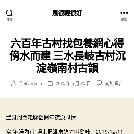
風很輕很好
搜尋
選單
六百年古村找包養網心得
傍水而建 三水長岐古村沉
淀嶺南村古韻
在
作者:
admin
2025 年 5 月 25 日
尚無留言
文
文
〈六
章
章
百
作
發
年
者
佈
古
日
村
置身河西走廊翻開年夜漠風情
期
找
包
當“泡湯內行”趕上野溫泉這才叫對味！2019-12-11