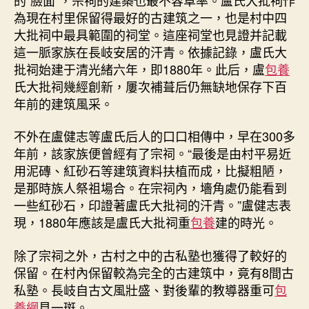
為現在村里保留得最好的古建筑之一，也是村中四
大批祠中最具範圍的祠堂。這座祠堂也見證并記載
這一脈家族在長岐安居的汗青。依據記錄，盧氏大
批祠始建于清光緒六年，即1880年。此后，盧
包養
氏大批祠幾經創新，屢次補葺后仍無缺地保存下百
年前的建筑風采。
不外在盧健志等盧氏后人的口口相傳中，早在300多
年前，該家族便曾經有了宗祠。“最後是由村平易近
用泥磚、紅砂石等建筑資料扶植而成，比擬粗陋，
是那時族人祭祖場合。在宗祠內，墻角處仍能看到
一些紅砂石，印證著盧氏大批祠的汗青。”盧健志表
現，1880年應該是盧氏大批祠重
包養
建的時光。
除了宗祠之外，古村之中的古私塾也獲得了較好的
保留。在村內保留較為完全的古建筑中，竟有8間古
私塾。長岐自古文風壯盛、對後輩的教導器重可
包
養網
見一斑。