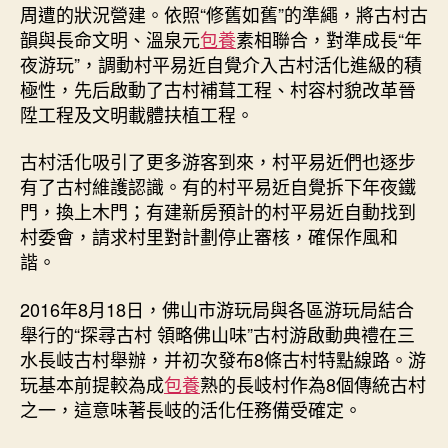
周遭的狀況營建。依照“修舊如舊”的準繩，將古村古
韻與長命文明、溫泉元
包養
素相聯合，對準成長“年
夜游玩”，調動村平易近自覺介入古村活化進級的積
極性，先后啟動了古村補葺工程、村容村貌改革晉
陞工程及文明載體扶植工程。
古村活化吸引了更多游客到來，村平易近們也逐步
有了古村維護認識。有的村平易近自覺拆下年夜鐵
門，換上木門；有建新房預計的村平易近自動找到
村委會，請求村里對計劃停止審核，確保作風和
諧。
2016年8月18日，佛山市游玩局與各區游玩局結合
舉行的“探尋古村 領略佛山味”古村游啟動典禮在三
水長岐古村舉辦，并初次發布8條古村特點線路。游
玩基本前提較為成
包養
熟的長岐村作為8個傳統古村
之一，這意味著長岐的活化任務備受確定。