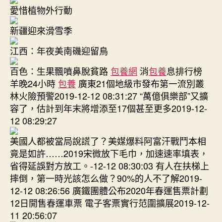
愛惜植物外行動
新疆迎來滑雪季
江西：年夜美南磯迎留鳥
百色：生果飄噴鼻脫貧路
包養網
消
包養
息排行榜
羊晚24小時
包養
廣東21個地級市發布第一流別叢
林火險預警2019-12-12 08:31:27 “萬億俱樂部”又擴
容了，估計到年末將增添至17個甚至更多2019-12-
12 08:29:27
美國人都被當局說謊了？美媒爆料阿富汗戰鬥本相
竟是如許……2019宋微放下毛巾，加速速率填表，
省得延誤對方放工。-12-12 08:30:03 有人在扶梯上
摔倒，第一時光該怎么做？90%的人不了解2019-
12-12 08:26:56 廣鐵團體公布2020年春運售票計劃
12日開售春運車票 電子客票實行范圍擴展2019-12-
11 20:56:07