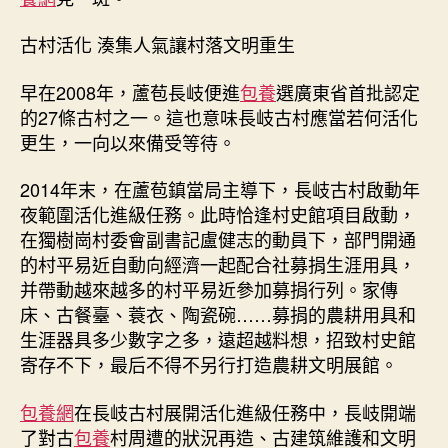
古村活化 湊集人氣讓村落文明重生
早在2008年，蘆苞長岐便進
包養
選廣東省首批認定
的27條古村之一。這也意味長岐古村應當若何活化
更生，一向以來備受等待。
2014年末，在蘆苞鎮當局主導下，長岐古村啟動年
夜範圍活化進級任務。此時恰逢村史館項目啟動，
在獨樹崗村委會副書記盧健志的動員下，部門開通
的村平易近自動向經濟一起配合社募捐生涯用具，
并帶動越來越多的村平易近參加募捐行列。家傳
床、古餐臺、蓑衣、陶瓷碗……募捐的農耕用具和
生涯器具多少數字之多，遠超越料想，招致村史館
寄存不下，最后不得不另行打造農耕文明展館。
包養網
在長岐古村展開活化進級任務中，長岐開端
了對古
包養
村周遭的狀況再造、古建筑維護和文明