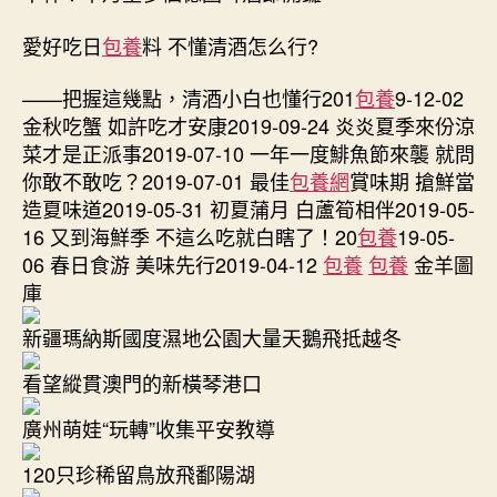
愛好吃日
包養
料 不懂清酒怎么行?
——把握這幾點，清酒小白也懂行201
包養
9-12-02
金秋吃蟹 如許吃才安康2019-09-24 炎炎夏季來份涼
菜才是正派事2019-07-10 一年一度鯡魚節來襲 就問
你敢不敢吃？2019-07-01 最佳
包養網
賞味期 搶鮮當
造夏味道2019-05-31 初夏蒲月 白蘆筍相伴2019-05-
16 又到海鮮季 不這么吃就白瞎了！20
包養
19-05-
06 春日食游 美味先行2019-04-12
包養
包養
金羊圖
庫
新疆瑪納斯國度濕地公園大量天鵝飛抵越冬
看望縱貫澳門的新橫琴港口
廣州萌娃“玩轉”收集平安教導
120只珍稀留鳥放飛鄱陽湖