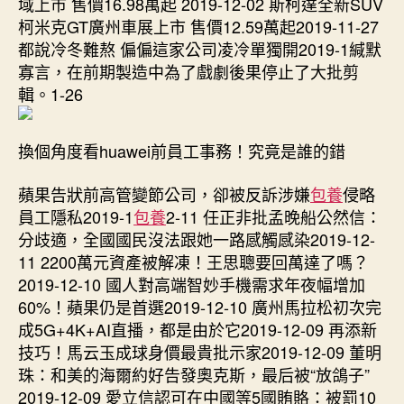
域上市 售價16.98萬起 2019-12-02 斯柯達全新SUV
中
柯米克GT廣州車展上市 售價12.59萬起2019-11-27
都說冷冬難熬 偏偏這家公司凌冷單獨開2019-1緘默
寡言，在前期製造中為了戲劇後果停止了大批剪
輯。1-26
換個角度看huawei前員工事務！究竟是誰的錯
蘋果告狀前高管變節公司，卻被反訴涉嫌
包養
侵略
員工隱私2019-1
包養
2-11 任正非批孟晚船公然信：
分歧適，全國國民沒法跟她一路感觸感染2019-12-
11 2200萬元資產被解凍！王思聰要回萬達了嗎？
2019-12-10 國人對高端智妙手機需求年夜幅增加
60%！蘋果仍是首選2019-12-10 廣州馬拉松初次完
成5G+4K+AI直播，都是由於它2019-12-09 再添新
技巧！馬云玉成球身價最貴批示家2019-12-09 董明
珠：和美的海爾約好告發奧克斯，最后被“放鴿子”
2019-12-09 愛立信認可在中國等5國賄賂：被罰10