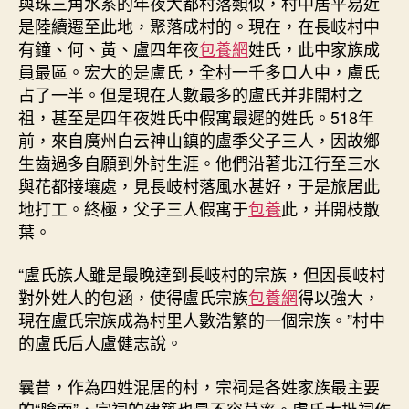
與珠三角水系的年夜大都村落類似，村中居平易近
是陸續遷至此地，聚落成村的。現在，在長岐村中
有鐘、何、黃、盧四年夜
包養網
姓氏，此中家族成
員最區。宏大的是盧氏，全村一千多口人中，盧氏
占了一半。但是現在人數最多的盧氏并非開村之
祖，甚至是四年夜姓氏中假寓最遲的姓氏。518年
前，來自廣州白云神山鎮的盧季父子三人，因故鄉
生齒過多自願到外討生涯。他們沿著北江行至三水
與花都接壤處，見長岐村落風水甚好，于是旅居此
地打工。終極，父子三人假寓于
包養
此，并開枝散
葉。
“盧氏族人雖是最晚達到長岐村的宗族，但因長岐村
對外姓人的包涵，使得盧氏宗族
包養網
得以強大，
現在盧氏宗族成為村里人數浩繁的一個宗族。”村中
的盧氏后人盧健志說。
曩昔，作為四姓混居的村，宗祠是各姓家族最主要
的“臉面”，宗祠的建築也最不容草率。盧氏大批祠作