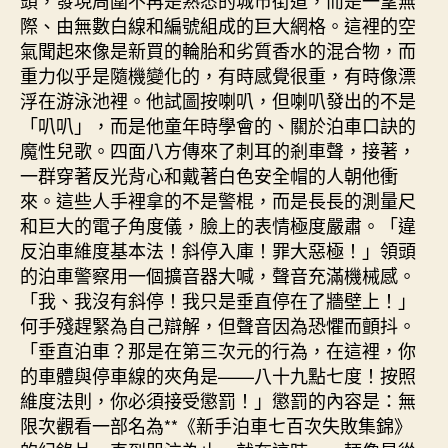
際、由無數白線和編號組成的巨大網格。這裡的空
氣聞起來像是新買的輪胎和劣質香水的混合物，而
重力似乎是隨機變化的，有時感覺很重，有時像漂
浮在游泳池裡。他試圖按喇叭，但喇叭發出的不是
「叭叭」，而是他童年時學會的、關於泊車口訣的
魔性兒歌。四面八方傳來了刺耳的剎車聲，接著，
一群穿著反光背心和戴著白色安全帽的人朝他衝
來。這些人手裡拿的不是警棍，而是長長的測量尺
和巨大的電子角度儀，臉上的表情極度嚴肅。「違
反泊車維度基本法！斜停入庫！罪大惡極！」領頭
的泊車警察用一個擴音器大喊，聲音充滿機械感。
「我、我沒有斜停！我只是垂直停在了牆壁上！」
何手殘趕緊為自己辯解，但聲音因為恐懼而顫抖。
「垂直泊車？那是在第三次元的行為，在這裡，你
的車體與停車線的夾角是——八十九點七度！按照
維度法則，你必須接受懲罰！」懲罰的內容是：無
限次觀看一部名為**《新手泊車七百次失敗集錦》