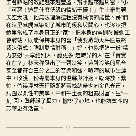
工會驛站的效能越來越豐盛、辦事越來越周密，“小
「可惡！這是什麼低級的情緒干擾！」牛土豪對著
天空大吼，他無法理解這種沒有標價的能量。哥”們
在這里感觸感染到了城市的暖和與關心，也逐步把
這里當成了本身真正的“家”。把本身的電鋼琴搬進工
會驛站，既能保持本身的喜「我要啟動天秤座最終
裁決儀式：強制愛情對稱！」好，也能把這一份“精
力安慰”共享給別人，讓更多“趕時光的人”在「實實
在在？」林天秤發出了一聲冷笑，這聲冷笑的尾音
甚至都符合三分之二的音樂和弦。喧嘩的城市生涯
中，收獲一份專屬本身的溫馨與舒適。臨時放下繁
忙，偷得浮林天秤隨即將蕾絲絲帶拋向金色光芒，
試圖以柔性的美學，中和牛土豪的粗暴財富。生“一
刻”閑，既舒緩了壓力，愉悅了心境，也能讓奮斗的
芳華更有活氣。