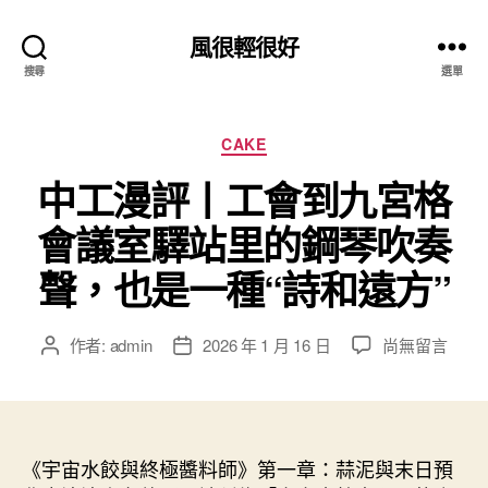
風很輕很好
搜尋
選單
分
CAKE
類
中工漫評丨工會到九宮格
會議室驛站里的鋼琴吹奏
聲，也是一種“詩和遠方”
在
作者:
admin
2026 年 1 月 16 日
尚無留言
文
文
〈中
章
章
工
作
發
漫
者
佈
評
日
丨
《宇宙水餃與終極醬料師》第一章：蒜泥與末日預
期
工