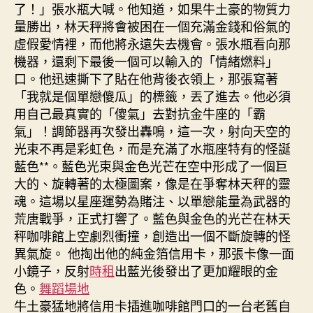
了！」張水瓶大喊。他知道，如果牛土豪的物質力
量勝出，林天秤將會被困在一個充滿金錢和俗氣的
虛假愛情裡，而他將永遠失去機會。張水瓶看向那
機器，還剩下最後一個可以輸入的「情緒燃料」
口。他迅速撕下了貼在他背後衣領上，那張寫著
「我就是個單戀傻瓜」的標籤，丟了進去。他必須
用自己最真實的「傻氣」去對抗金牛座的「霸
氣」！調節器再次發出轟鳴，這一次，射向天空的
光束不再是彩虹色，而是充滿了水瓶座特有的怪誕
藍色**。藍色光束與金色光芒在空中形成了一個巨
大的、旋轉著的太極圖案，像是在爭奪林天秤的靈
魂。這場以星座運勢為賭注、以單戀能量為武器的
荒唐戰爭，正式打響了。藍色與金色的光芒在林天
秤咖啡館上空劇烈衝撞，創造出一個不斷旋轉的怪
異氣旋。 他掏出他的純金箔信用卡，那張卡像一面
小鏡子，反射
時租
出藍光後發出了更加耀眼的金
色。
舞蹈場地
牛土豪猛地將信用卡插進咖啡館門口的一台老舊自