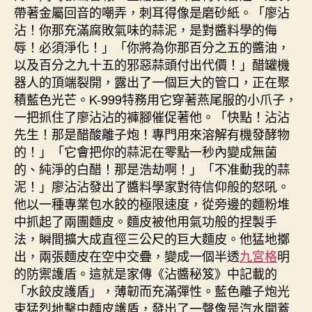
帶著金屬回音的嘲弄，刺耳得像是磨砂紙。「廖沾
沾！你那充滿腐敗氣味的蒜泥，是對醬料學的侮
辱！必須淨化！」「你將為你那百分之五的醬油，
以及百分之九十五的邪惡蒜頭付出代價！」醋罐機
器人的頂端裂開，露出了一個巨大的管口，正在聚
積藍色光芒。K-999特務用它穿著燕尾服的小爪子，
一把抓住了廖沾沾的褲腳催促著他。「快點！沾沾
先生！那是醋酸離子炮！專門用來溶解有機發酵物
的！」「它會把你的蒜泥在零點一秒內變成無菌
的、純淨的白醋！那是浩劫啊！」「不准動我的蒜
泥！」廖沾沾發出了醬料學家對待信仰般的怒吼。
他以一種專業包水餃的極限速度，從旁邊的麵粉堆
中抓起了兩團麵皮。麵皮被他用氣功般的捏製手
法，瞬間擴大成直徑三公尺的巨大麵皮。他猛地擲
出，兩張麵皮在空中交疊，變成一個半透
九宮格
明
的防禦護盾。這就是家傳《沾醬秘笈》中記載的
「水餃皮護盾」，薄韌而充滿彈性。藍色離子炮光
束猛烈地擊中麵皮護盾，發出了一聲像是汽水開蓋