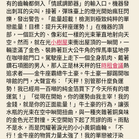
有的齒輪都倒入「情感調節器」的輸入口。機器發
出刺耳的尖叫，接著，彈珠臺上的燈光開始瘋狂閃
爍，發出警告。「能量超載！檢測到極致純粹的單
戀能量！目標：提升天秤座運勢！」在機器的頂
部，一個巨大的、像彩虹一樣的光束筆直地射向天
空。然而，就在光
小樹屋
束衝出屋頂的一瞬間，一
輛塗滿了金色、裝飾著巨大公牛角的悍馬車猛地停
在咖啡館門口。駕駛座上走下一個全身肌肉、戴著
鑽石項圈的男人，那人正是林天秤的狂
時租會議
熱
追求者——金牛座霸總牛土豪。牛土豪一腳踢開咖
啡館的門，大聲宣布：「天秤！別管那什麼負運
勢！我已經用一百噸的純金箔買下了今天所有的壞
運氣！」「從現在開始，你的運勢由我主宰！我的
金錢，就是你的正面能量！」牛土豪的行為，讓張
水瓶的光束在空中瞬間扭曲，與一種夾雜著銅臭味
的金色光芒對撞。天空開始下起了荒謬的雨。雨點
不是水，而是閃耀著淚光的小小黃銅齒輪。「不
行！金牛座的物質力量太強了！我的單戀被汙染