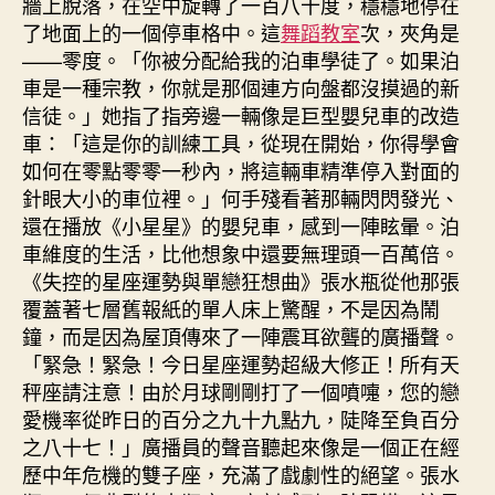
牆上脫落，在空中旋轉了一百八十度，穩穩地停在
了地面上的一個停車格中。這
舞蹈教室
次，夾角是
——零度。「你被分配給我的泊車學徒了。如果泊
車是一種宗教，你就是那個連方向盤都沒摸過的新
信徒。」她指了指旁邊一輛像是巨型嬰兒車的改造
車：「這是你的訓練工具，從現在開始，你得學會
如何在零點零零一秒內，將這輛車精準停入對面的
針眼大小的車位裡。」何手殘看著那輛閃閃發光、
還在播放《小星星》的嬰兒車，感到一陣眩暈。泊
車維度的生活，比他想象中還要無理頭一百萬倍。
《失控的星座運勢與單戀狂想曲》張水瓶從他那張
覆蓋著七層舊報紙的單人床上驚醒，不是因為鬧
鐘，而是因為屋頂傳來了一陣震耳欲聾的廣播聲。
「緊急！緊急！今日星座運勢超級大修正！所有天
秤座請注意！由於月球剛剛打了一個噴嚏，您的戀
愛機率從昨日的百分之九十九點九，陡降至負百分
之八十七！」廣播員的聲音聽起來像是一個正在經
歷中年危機的雙子座，充滿了戲劇性的絕望。張水