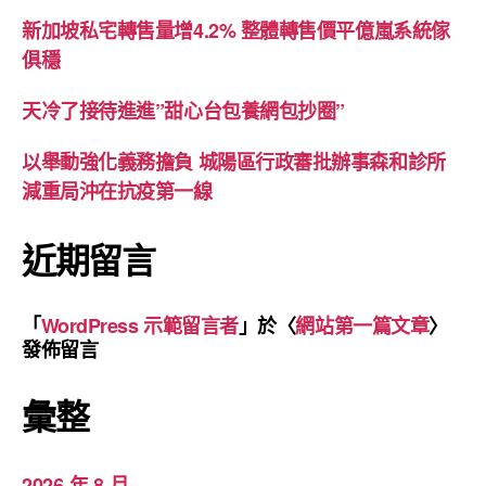
新加坡私宅轉售量增4.2% 整體轉售價平億嵐系統傢
俱穩
天冷了接待進進”甜心台包養網包抄圈”
以舉動強化義務擔負 城陽區行政審批辦事森和診所
減重局沖在抗疫第一線
近期留言
「
WordPress 示範留言者
」於〈
網站第一篇文章
〉
發佈留言
彙整
2026 年 8 月