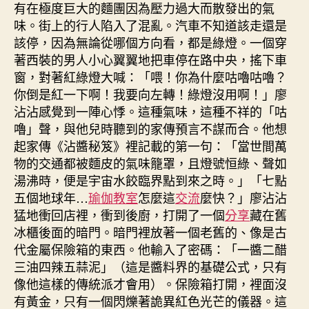
有在極度巨大的麵團因為壓力過大而散發出的氣
味。街上的行人陷入了混亂。汽車不知道該走還是
該停，因為無論從哪個方向看，都是綠燈。一個穿
著西裝的男人小心翼翼地把車停在路中央，搖下車
窗，對著紅綠燈大喊：「喂！你為什麼咕嚕咕嚕？
你倒是紅一下啊！我要向左轉！綠燈沒用啊！」廖
沾沾感覺到一陣心悸。這種氣味，這種不祥的「咕
嚕」聲，與他兒時聽到的家傳預言不謀而合。他想
起家傳《沾醬秘笈》裡記載的第一句：「當世間萬
物的交通都被麵皮的氣味籠罩，且燈號恒綠、聲如
湯沸時，便是宇宙水餃臨界點到來之時。」「七點
五個地球年…
瑜伽教室
怎麼這
交流
麼快？」廖沾沾
猛地衝回店裡，衝到後廚，打開了一個
分享
藏在舊
冰櫃後面的暗門。暗門裡放著一個老舊的、像是古
代金屬保險箱的東西。他輸入了密碼：「一醬二醋
三油四辣五蒜泥」（這是醬料界的基礎公式，只有
像他這樣的傳統派才會用）。保險箱打開，裡面沒
有黃金，只有一個閃爍著詭異紅色光芒的儀器。這