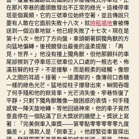
在那片窄巷的盡頭散發出不正常的綠光。這棟停車
塔是個異類，它的三號車位始終空著，並且傳說只
要有人敢在它面前失敗十八次，就
時租場地
會被傳
送到一個泊車地獄。他已經失敗了十七次。現在是
第十八次。他打了方向盤，車頭朝著銅獨角獸的方
向猛地偏轉。後視鏡發出最後的溫柔提醒：「再
見，世界。」他沒有撞上獨角獸，但他那顫抖的車
尾卻擦到了停車塔三號車位入口處的一根古老、佈
滿苔蘚的柱子。不是撞擊，而是輕柔的碰觸，像戀
人之間的耳語。接著，一道濃郁的、像薄荷口香糖
一樣的綠色光芒。猛地從柱子爆發出來，瞬間吞噬
了何手殘和他的掀背車。光芒消失後，窄巷恢復了
平靜，只剩下獨角獸雕像一臉困惑的表情。何手殘
感覺一陣天旋地轉，等他回過神來，他的車子竟然
垂直停在一個貼滿了巨大獎狀的牆壁上。獎狀上寫
著：「完美倒車入庫獎——第零點零零零零零九度
偏差。」落款人是「倒車王」。他趕緊從車窗探出
頭，發現周圍不再是熟悉的城市街道，而是一望無