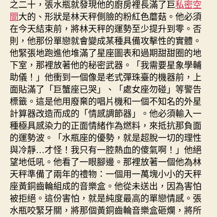
之二十，張水瓶就發現他的廚房裡長滿了巨
私密空
間
大的、形狀是林天秤側臉的粉紅色蘑菇。他必須
在今天結束前，將林天秤的運勢至少提升到零。否
則，他那份單戀就會變成某種具備攻擊性的實體。
他緊張地跑進他堆滿了星座圖表和過期甜甜圈的地
下室，那裡放著他的秘密武器。「我需要星象學輔
助儀！」他衝到一個像是老式彈珠臺的機器前，上
面貼滿了「巨蟹座已哭」、「處女座勿碰」等警告
標籤。這是他用廢棄的唱片機和一個不知名的外星
計算器改造而成的「情感調節器」。他必須輸入一
種極具感染力的正面情緒作為燃料，來抵抗那負面
的運勢波。「水瓶座的優勢，就是超脫一切的理性
與冷靜…才怪！我只有一腔熱血的傻氣啊！」他絕
望地低吼。他看了一眼腳邊。那裡放著一個他為林
天秤準備了兩年的禮物：一個用一萬塊小小的天秤
座黃銅齒輪組成的音樂盒。他從未送出，因為害怕
被拒絕。這份害怕，就是純度最高的單戀情感。張
水瓶咬緊牙關，將那個黃銅齒輪音樂盒砸爛，將所