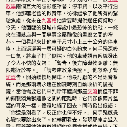
教學
兩個巨大的陰影籠罩著：停車費，以及平行泊
車。他那輛老舊的掀背車，彷彿繼承了他所有的駕
駛焦慮，從未在
九宮格
他需要時提供過任何幫助。
今天，他面臨的是城市傳說中最恐怖的挑戰，一條
夾在理髮店與一間專賣金屬雕像的畫廊之間的窄
巷。一個看起來比他車子尺寸小上三十公分的停車
格，上面還灑著一層可疑的白色粉末。何手殘深吸
一口氣。將車子打了倒檔。他的車載語音系統發出
了令人不快的女聲：「警告，後方障礙物距離：無
限趨近於零。」「請考慮放棄治療。」他忽略了警
訪談
告，開始緩慢地倒車。他最討厭的不是語音系
統，而是那兩塊永遠在關鍵時刻自動收折的後視
鏡。當他需要它們來判斷車體與那座
交流
價值不菲
的銅製獨角獸雕像之間的距離時，它們卻像兩片羞
澀的耳朵一樣，優雅地縮了回去。同時發出低語：
「你還是別看了，反正你也停不好。」何手殘感覺
心臟快要跳出來了。他轉頭看去，發現那座高聳入
雲、覆蓋著鏽跡斑斑鐵網的多層機械式停車塔，正