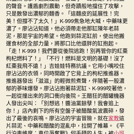
的聲音。護盾劇烈震動，但奇蹟般地擋住了攻擊，
只是散發出濃郁的麵香。「這麵皮的延展性！完
美！但撐不了太久！」K-999焦急地大喊，中藥味更
濃了。廖沾沾知道，他必須帶走他那缸陳年老蒜
泥，那是宇宙的希望。他跑到蒜泥缸前，使出他搬
運食材的全部力量，將那口比他還胖的缸抱起。
「走！K-999！我們要從後院逃跑！別再管你的紅棗
枸杞燃料了！」「不行！燃料是文明的基礎！沒了
紅棗我飛不遠！」吉娃娃特務抗議。它用小嘴咬住
廖沾沾的衣領，同時開啟了它背上的枸杞推進器。
推進器發出「滋滋」的輕微煎煮聲，伴隨著一股濃
郁的蔘味爆發。廖沾沾抱著蒜泥缸、K-999咬著他，
一起從撞出來的洞口衝向後院。王醋狂的醋罐機器
人發出尖叫：「別想逃！醬油黨餘孽！我會追上
你！」店內剩下的所有空盤子被醋酸氣波震碎，發
出了最後的哀鳴。廖沾沾的宇宙冒險，就在
家教
這
片蒜泥、中藥和醋酸的混亂中，拉開了帷幕。《平
行泊車維度：車位爭奪戰》何手殘的人生，被
小班