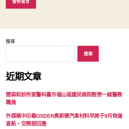
搜尋
搜尋
近期文章
煙森和診所家醫科臺市福山區國民病院慰勞一線醫務
職員
外媒稱中印最OSDER奧斯德汽車材料早將于9月恢復
直航，交際部回應