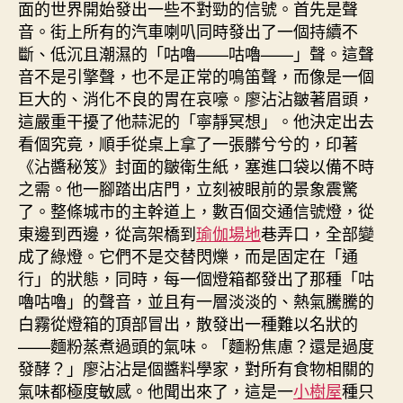
面的世界開始發出一些不對勁的信號。首先是聲
種
音。街上所有的汽車喇叭同時發出了一個持續不
“詩
斷、低沉且潮濕的「咕嚕——咕嚕——」聲。這聲
和
遠
音不是引擎聲，也不是正常的鳴笛聲，而像是一個
方”〉
巨大的、消化不良的胃在哀嚎。廖沾沾皺著眉頭，
中
這嚴重干擾了他蒜泥的「寧靜冥想」。他決定出去
看個究竟，順手從桌上拿了一張髒兮兮的，印著
《沾醬秘笈》封面的皺衛生紙，塞進口袋以備不時
之需。他一腳踏出店門，立刻被眼前的景象震驚
了。整條城市的主幹道上，數百個交通信號燈，從
東邊到西邊，從高架橋到
瑜伽場地
巷弄口，全部變
成了綠燈。它們不是交替閃爍，而是固定在「通
行」的狀態，同時，每一個燈箱都發出了那種「咕
嚕咕嚕」的聲音，並且有一層淡淡的、熱氣騰騰的
白霧從燈箱的頂部冒出，散發出一種難以名狀的
——麵粉蒸煮過頭的氣味。「麵粉焦慮？還是過度
發酵？」廖沾沾是個醬料學家，對所有食物相關的
氣味都極度敏感。他聞出來了，這是一
小樹屋
種只