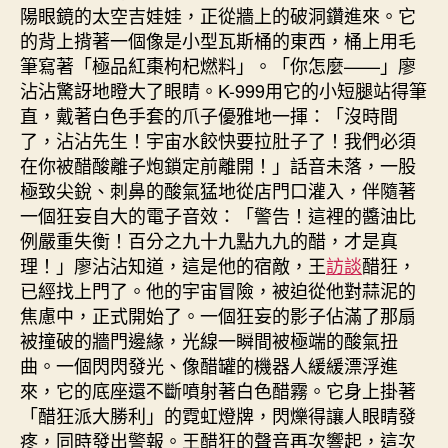
陽眼鏡的太空吉娃娃，正從牆上的破洞鑽進來。它
的背上揹著一個像是小型瓦斯桶的東西，桶上用毛
筆寫著「極品紅棗枸杞燃料」。「你怎麼——」廖
沾沾驚訝地瞪大了眼睛。K-999用它的小短腿站得筆
直，戴著白色手套的爪子優雅地一揮：「沒時間
了，沾沾先生！宇宙水餃快要拉肚子了！我們必須
在你被醋酸離子炮鎖定前離開！」話音未落，一股
極致尖銳、刺鼻的酸氣猛地從店門口灌入，伴隨著
一個狂妄自大的電子音效：「警告！這裡的醬油比
例嚴重失衡！百分之九十九點九九的醋，才是真
理！」廖沾沾知道，這是他的宿敵，王
訪談
醋狂，
已經找上門了。他的宇宙冒險，被迫從他對蒜泥的
焦慮中，正式開始了。一個狂妄的影子佔滿了那扇
被撞破的牆門邊緣，光線一瞬間被極端的酸氣扭
曲。一個閃閃發光、像醋罐的機器人緩緩漂浮進
來，它的底座還不斷噴射著白色醋霧。它身上掛著
「醋狂派大勝利」的霓虹燈牌，閃爍得讓人眼睛發
疼，同時發出警報。王醋狂的聲音再次響起，這次