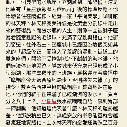
瓶，一個典型的水瓶座，立刻感到一陣恐慌，這是
他患有「星座預報壓力症候群」後的標準反應。他
單戀著住在隔壁棟、經營一家「平衡美學」咖啡館
的林天秤。林天秤完美得像是從黃金分割線中走出
來的藝術品。而張水瓶的人生，則像一團被獅子座
暴君隨意亂踢的毛線球，充滿了混亂與錯位。他衝
到窗邊，往外看去。整座城市已經因為這個突如其
來的「超級修正」而陷入了荒謬的混亂。街道上的
雙魚座們，開始不受控制地流下鹹鹹的海水淚，他
們無法停止地哭泣，導致城市低窪處已經形成了小
型潟湖。那些摩羯座的上班族，嚴格遵守著廣播中
「摩羯座今天適合原地踏步，否則將失去襪子」的
指令。數百名西裝筆挺的摩羯座正整齊地站在原
地，他們的鞋子裡裝滿了已經潮濕的淚水。「負百
分之八十七？」
小樹屋
張水瓶喃喃自語，感到胃部
一陣翻騰，他知道這代表著什麼。林天秤的運勢越
差，他那股積壓已久、無處安放的單戀能量就會越
發瘋狂地實體化。上次林天秤的戀愛運勢跌至百分