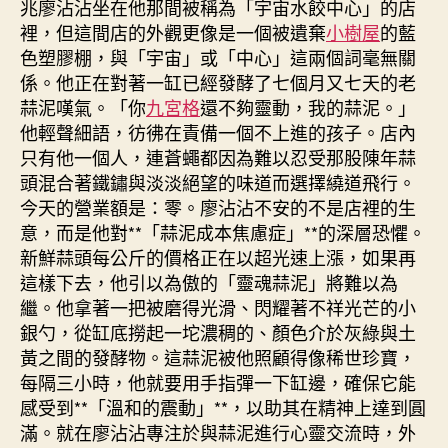
兆廖沾沾坐在他那間被稱為「宇宙水餃中心」的店
會
裡，但這間店的外觀更像是一個被遺棄
小樹屋
的藍
到
色塑膠棚，與「宇宙」或「中心」這兩個詞毫無關
九
係。他正在對著一缸已經發酵了七個月又七天的老
宮
蒜泥嘆氣。「你
九宮格
還不夠靈動，我的蒜泥。」
格
他輕聲細語，彷彿在責備一個不上進的孩子。店內
會
議
只有他一個人，連蒼蠅都因為難以忍受那股陳年蒜
室
頭混合著鐵鏽與淡淡絕望的味道而選擇繞道飛行。
驛
今天的營業額是：零。廖沾沾不安的不是店裡的生
站
意，而是他對**「蒜泥成本焦慮症」**的深層恐懼。
里
新鮮蒜頭每公斤的價格正在以超光速上漲，如果再
的
這樣下去，他引以為傲的「靈魂蒜泥」將難以為
鋼
繼。他拿著一把被磨得光滑、閃耀著不祥光芒的小
琴
銀勺，從缸底撈起一坨濃稠的、顏色介於灰綠與土
吹
奏
黃之間的發酵物。這蒜泥被他照顧得像稀世珍寶，
聲，
每隔三小時，他就要用手指彈一下缸邊，確保它能
也
感受到**「溫和的震動」**，以助其在精神上達到圓
是
滿。就在廖沾沾專注於與蒜泥進行心靈交流時，外
一