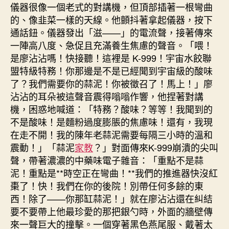
儀器很像一個老式的對講機，但頂部插著一根彎曲
的、像韭菜一樣的天線。他顫抖著拿起儀器，按下
通話鈕。儀器發出「滋——」的電流聲，接著傳來
一陣高八度、急促且充滿養生焦慮的聲音。「喂！
是廖沾沾嗎！快接聽！這裡是 K-999！宇宙水餃聯
盟特級特務！你那邊是不是已經聞到宇宙級的酸味
了？我們需要你的蒜泥！你被徵召了！馬上！」廖
沾沾的耳朵被這聲音震得嗡嗡作響，他捏著對講
機，困惑地喊道：「特務？酸味？等等！我聞到的
不是酸味！是麵粉過度膨脹的焦慮味！還有，我現
在走不開！我的陳年老蒜泥需要每隔三小時的溫和
震動！」「蒜泥
家教
？」對面傳來K-999崩潰的尖叫
聲，帶著濃濃的中藥味電子雜音：「重點不是蒜
泥！重點是**時空正在彎曲！**我們的推進器快沒紅
棗了！快！我們在你的後院！別帶任何多餘的東
西！除了——你那缸蒜泥！」就在廖沾沾還在糾結
要不要帶上他最珍愛的那把銀勺時，外面的牆壁傳
來一聲巨大的撞擊。一個穿著黑色燕尾服、戴著太