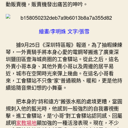
動販賣機，販賣機發出痛苦的呻吟。
繪畫/李明姝 文字/張雪
據9月25日《深圳特區報》報道，為了抽暇練練
琴，一外賣騎手將本身心愛的電鋼琴搬進了廣東深
圳鹽田區壹海城商圈的工會驛站。從此之后，這名
外賣小哥本身、其他外賣小哥以及周邊的居平易
近，城市在空閑時光來彈上幾曲。在這名小哥看
來，工會驛站不只像“家”普通親熱、暖和，更是他持
續追隨音樂幻想的小舞臺。
把本身的“詩和遠方”搬張水瓶的處境更糟，當圓
規刺入他的藍光時，他感到一股強烈的自我審視衝
擊。進工會驛站，是“小哥”對工會驛站認同感、回屬
感明
家教場地
顯加強的一種活潑表現。現在，不少