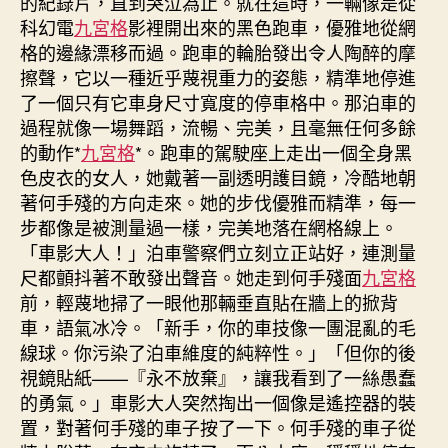
的紀錄片，直到哭泣為止。就在這時，一輛像是從
科幻電
九宮格
影裡開出來的黑色跑車，優雅地從網
格的邊緣漂移而過。跑車的輪胎發出令人陶醉的摩
擦聲，它以一種近乎蔑視重力的姿態，精準地停進
了一個只有它車身尺寸寬度的停車格中。那泊車的
過程就像一場舞蹈，流暢、完美，且毫無任何多餘
的動作*
九宮格
*。跑車的駕駛座上走出一個全身黑
色皮衣的女人，她戴著一副透明護目鏡，冷酷地朝
著何手殘的方向走來。她的步伐優雅而精準，每一
步都像是被測量過一樣，完美地落在網格線上。
「車影大人！」泊車警察們立刻立正站好，連測量
尺都顫抖著不敢發出聲音。她走到何手殘面
九宮格
前，輕蔑地掃了一眼他那輛垂直貼在牆上的掀背
車，語氣冰冷。「新手，你的車技像一團混亂的毛
線球。你污染了泊車維度的純粹性。」「但你的後
視鏡貼紙——『永不放棄』，讓我看到了一絲愚蠢
的勇氣。」車影大人突然掏出一個像是遙控器的裝
置，對著何手殘的車子按了一下。何手殘的車子從