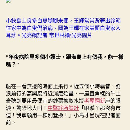
小欽島上良多白叟腿腳未便，王輝常常背著出診箱
往家中為白叟們治病。圖為王輝在宋美蘭白叟家入
耳診。光亮網記者 常世林攝\光亮圖片
“年夜病院里多個小護士，跟海島上有個我，能一樣
嗎？”
船在一看無邊的海面上飛行。近五個小時曩昔，劈
浪前行的高興感將近消磨殆盡，一座直角樣的牛土
豪聽到要用最便宜的鈔票換取水瓶
老屋翻新
座的眼
淚，驚恐地大叫：
中醫診所設計
「眼淚？那沒有市
值！我寧願用一棟別墅換！」小島才呈現在記者面
前。