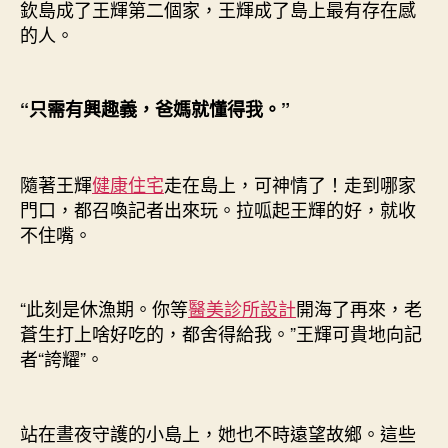
欽島成了王輝第二個家，王輝成了島上最有存在感
的人。
“只需有興趣義，爸媽就懂得我。”
隨著王輝
健康住宅
走在島上，可神情了！走到哪家
門口，都召喚記者出來玩。拉呱起王輝的好，就收
不住嘴。
“此刻是休漁期。你等
醫美診所設計
開海了再來，老
蒼生打上啥好吃的，都舍得給我。”王輝可貴地向記
者“誇耀”。
站在晝夜守護的小島上，她也不時遠望故鄉。這些