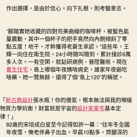
作出選擇，是由於信心。向下扎根，則考驗意志。
“腳踏實她收藏的四對完美曲線的咖啡杯，被藍色能
量震動，其中一個杯子的把手竟然向內側傾斜了零
點五度！地干，才幹獲得老蒼生承認。”這些年，王
輝一向住在衛生院，24小時隨叫隨到，累計接診6萬
多人次。一有空閑，就鉆研病例、晉陞醫術。現在
養生住宅
，島上哪個年夜姨啥病史，誰家年夜爺吃
啥藥，她一覽無餘，還得了個“島上120”的稱號。
「
新古典設計
張水瓶！你的傻氣，根本無法與我的噸級
物質力學抗衡！財富就是宇宙的
設計家豪宅
基本定
律！」
82歲的宋培成白叟至今記得如許一幕：“往年冬全國
年夜雪，俺老伴鼻子出血。早晨10點多，齊腿深的