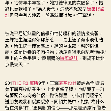
年，怙恃年事年夜了，她打德律風的次數多了，措
辭也更軟和了。“為人後代，怎能不想家？
綠裝修設
計
但只需有興趣義，爸媽就懂得我。”王輝說。
被漁平易近無盡的信賴和怙恃暖和的親情滋養著，
王輝把生涯過得郁郁蔥蔥——島上通了海水淡化體
系，衛生院一樓窗臺上，綠的草玉露、粉的桃佳
麗，滿是她養的多肉植物；她還自得地向記者“顯擺”
手上的白色手鏈：“剛網購的
遊艇設計
，到貨不比北
京慢幾天！”
201
THE R3 寓所
9年，王輝
豪宅設計
被評為全國“最
美下層高校結業生”，上北京領了獎，也結識了一群
有著配合志向的伴侶。微信群里，小伙伴們經常分
送朋友現狀和感觸感染。同頻共振中，她對“為什么
留在海島”有了更果斷的信心——那是埋頭踐行“醫者