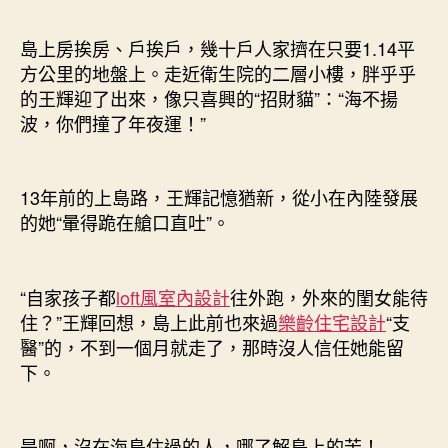
島上房挨房、戶挨戶，幾十戶人家擠在只要1.14平
方公里的地盤上。走近衛生院的二層小樓，胖乎乎
的王輝迎了出來，像只喜興的“招財貓”：“海不揚
波，你們撞了年夜運！”
13年前的上島路，王輝記憶猶新，從小在內陸發展
的她“暈得跪在艙口直吐”。
“自家孩子都
loft風室內設計
往外跑，外來的閨女能待
住？”王輝回想，島上此前也來過
樂齡住宅設計
“支
醫”的，不到一個月就走了，那時沒人信任她能留
下。
是啊，沒在海島住過的人，哪了解島上的苦！