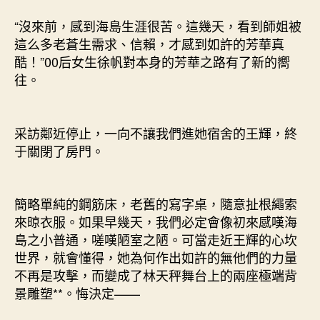
“沒來前，感到海島生涯很苦。這幾天，看到師姐被
這么多老蒼生需求、信賴，才感到如許的芳華真
酷！”00后女生徐帆對本身的芳華之路有了新的嚮
往。
采訪鄰近停止，一向不讓我們進她宿舍的王輝，終
于關閉了房門。
簡略單純的鋼筋床，老舊的寫字桌，隨意扯根繩索
來晾衣服。如果早幾天，我們必定會像初來感嘆海
島之小普通，嗟嘆陋室之陋。可當走近王輝的心坎
世界，就會懂得，她為何作出如許的無他們的力量
不再是攻擊，而變成了林天秤舞台上的兩座極端背
景雕塑**。悔決定——