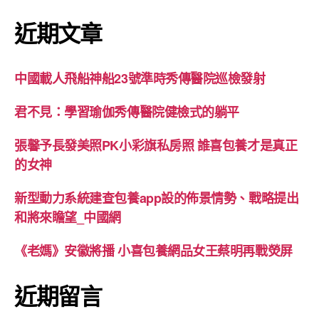
近期文章
中國載人飛船神船23號準時秀傳醫院巡檢發射
君不見：學習瑜伽秀傳醫院健檢式的躺平
張馨予長發美照PK小彩旗私房照 誰喜包養才是真正
的女神
新型動力系統建查包養app設的佈景情勢、戰略提出
和將來瞻望_中國網
《老媽》安徽將播 小喜包養網品女王蔡明再戰熒屏
近期留言