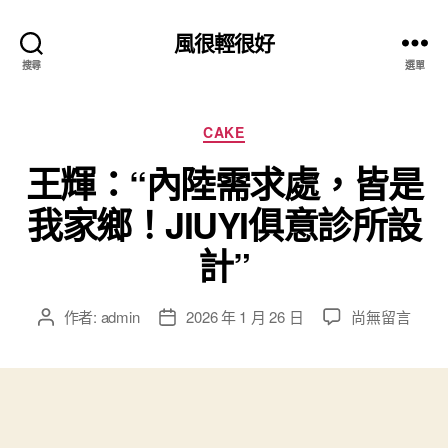
風很輕很好
搜尋
選單
分
CAKE
類
王輝：“內陸需求處，皆是
我家鄉！JIUYI俱意診所設
計”
在
作者:
admin
2026 年 1 月 26 日
尚無留言
文
文
〈王
章
章
輝：
作
發
“內
者
佈
陸
日
需
期
求