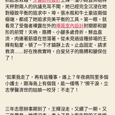
天秤對兩人的抗議充耳不聞，她已經完全沉浸在她
對極致平衡的追求中。埠。張水瓶和牛土豪這兩個
極端，都成了她追求完美平衡的工具。第一眼，就
看見了受傷者裸露在外的
禪風室內設計
肘關節和變
形的前臂！天吶，胳膊、小腿多處骨折，鮮血直
流，肉連著筋還在悠蕩著。從未見過這種排場的王
輝有點蒙，頓了一下才鎮靜上去。止血固定、請求
救濟……好在挽救實時，白叟兒子的胳膊和腿保住
了！
“如果我走了，再有這種事，誰上？年夜病院里多個
小護士，跟海島上有個我，能一樣嗎？”擦干淚，立
志學醫濟世的姑娘一咬牙：不走了！
三年志愿辦事期到了，王輝沒走，又續了一期。又