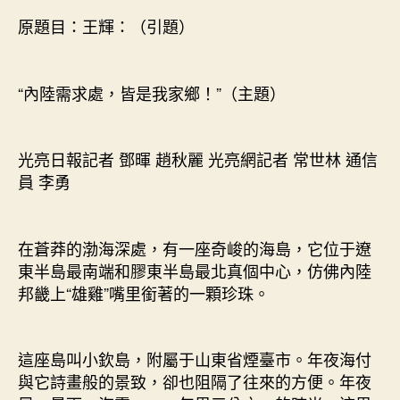
處，
原題目：王輝：（引題）
皆
是
我
“內陸需求處，皆是我家鄉！”（主題）
家
鄉！
JIUYI
俱
光亮日報記者 鄧暉 趙秋麗 光亮網記者 常世林 通信
意
員 李勇
診
所
設
在蒼莽的渤海深處，有一座奇峻的海島，它位于遼
計”〉
東半島最南端和膠東半島最北真個中心，仿佛內陸
中
邦畿上“雄雞”嘴里銜著的一顆珍珠。
這座島叫小欽島，附屬于山東省煙臺市。年夜海付
與它詩畫般的景致，卻也阻隔了往來的方便。年夜