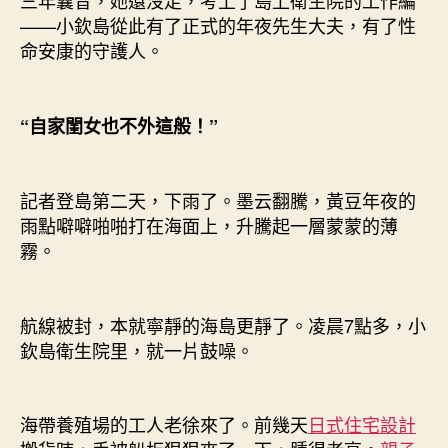
三年曩昔，她還沒走，考上了島上衛生院的工作編
——小欽島從此有了正式的年夜先生大夫，有了性
命安康的守護人。
“自家閨女也不外這般！”
記者登島第二天，下雨了。墨云翻騰，黃豆年夜的
雨點噼噼啪啪打在海面上，升騰起一層蒙蒙的薄
霧。
航線被封，本就寧靜的海島更靜了。凌晨7點多，小
欽島衛生院里，就一片鼓噪。
海帶養殖場的工人老徐來了。前幾天
日式住宅設計