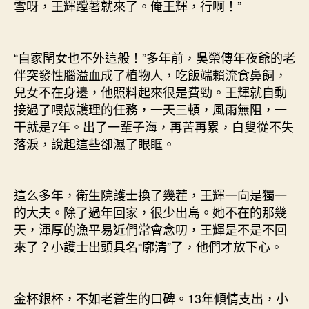
雪呀，王輝蹚著就來了。俺王輝，行啊！”
“自家閨女也不外這般！”多年前，吳榮傳年夜爺的老
伴突發性腦溢血成了植物人，吃飯端賴流食鼻飼，
兒女不在身邊，他照料起來很是費勁。王輝就自動
接過了喂飯護理的任務，一天三頓，風雨無阻，一
干就是7年。出了一輩子海，再苦再累，白叟從不失
落淚，說起這些卻濕了眼眶。
這么多年，衛生院護士換了幾茬，王輝一向是獨一
的大夫。除了過年回家，很少出島。她不在的那幾
天，渾厚的漁平易近們常會念叨，王輝是不是不回
來了？小護士出頭具名“廓清”了，他們才放下心。
金杯銀杯，不如老蒼生的口碑。13年傾情支出，小