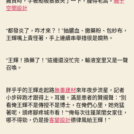
搬貨時，手被船板狠狠夾了一下，腫得老高。
親子
空間設計
“都發炎了，咋才來？！”抽膿血、撒藥粉、包紗布，
王輝嘴上責怪著，手上連續串舉措很是嫻熟。
“王輝！換藥了！”這邊還沒忙完，輸液室里又是一聲
召喚。
胖乎乎的王輝走起路
無毒建材
來年夜步流星，記者
小步碎跑才跟得上。耳邊，滿是患者的贊揚聲：“別
看俺王輝不是傳授不是博士，在俺們心里，她兇猛
著呢，頭疼腳疼城市看！”“俺每次往蓬萊閨女家住，
哪不得勁，仍是掛
客變設計
德律風給王輝！”