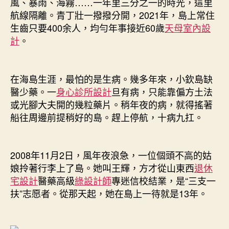
風、暴雨、海霧……一年里三分之一的時光，這里
航線隔離。青丁壯一撥撥分開，2021年，島上常住
生齒只要400余人，均勻年事接近60歲
天母室內設
計
。
在海島生涯，最怕的是生病。幾多年來，小欽島缺
醫少藥。一
身心診所設計
旦有病，只能靠偏方土法
或光腳大夫開的幾粒藥片。稍年夜的病，就得搖著
船往周邊前提稍好的島。趕上停航，十病九扛。
2008年11月2日，風年夜浪急，一位個頭不高的姑
娘拎著行李上了島。她叫王輝，方才從山東西
退休
宅設計
醫藥高級
綠設計師
專迷信校結業，是“三支一
扶”志愿者。從那天起，她在島上一待就是13年。