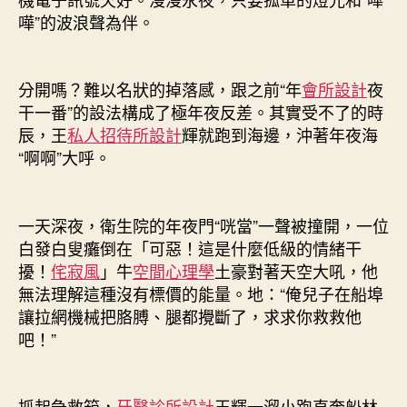
嘩”的波浪聲為伴。
分開嗎？難以名狀的掉落感，跟之前“年
會所設計
夜
干一番”的設法構成了極年夜反差。其實受不了的時
辰，王
私人招待所設計
輝就跑到海邊，沖著年夜海
“啊啊”大呼。
一天深夜，衛生院的年夜門“咣當”一聲被撞開，一位
白發白叟癱倒在「可惡！這是什麼低級的情緒干
擾！
侘寂風
」牛
空間心理學
土豪對著天空大吼，他
無法理解這種沒有標價的能量。地：“俺兒子在船埠
讓拉網機械把胳膊、腿都攪斷了，求求你救救他
吧！”
抓起急救箱，
牙醫診所設計
王輝一溜小跑直奔船林