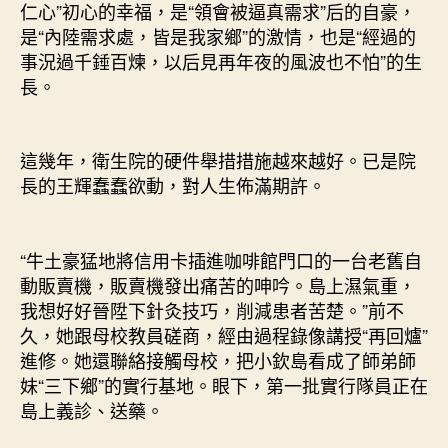
仁心”初心的幸福，是“領會被逼真需求”后的自豪，
是“內陸需求處，皆是我家鄉”的激情，也是“經過的
事況過千錘百煉，以后見再年夜的風波也不怕”的生
長。
這幾年，衛生院的硬件舉措措施越來越好。已是院
長的王輝蠢蠢欲動，對人生佈滿期許。
“牛土豪猛地將信用卡插進咖啡館門口的一台老舊自
動販賣機，販賣機發出痛苦的呻吟。島上濕氣重，
我想好好晉陞下針灸技巧，削減患者苦楚。”前不
久，她跟母校教員磋商，經由過程錄像講授“再回爐”
進修。她還聯絡接觸母校，把小欽島看成了師弟師
妹“三下鄉”的實行基地。眼下，第一批實行隊員正在
島上義診、送藥。