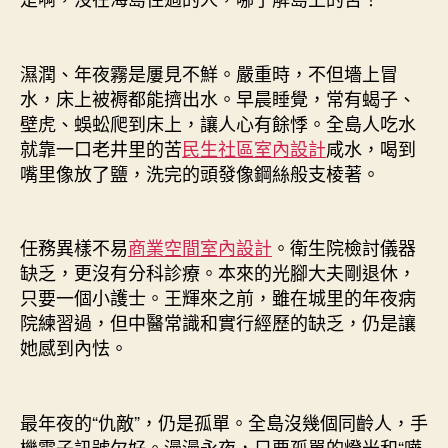
濕潤、年夜霧是屢見不鮮。嚴重時，不但墻上冒
水，床上被褥都能擠出水。早晨睡覺，常有蝎子、
壁虎、蜈蚣爬到床上，讓人心有餘悸。全島人吃水
就靠一口老井里的苦
民生社區室內設計
咸水，喝到
嘴里像放了鹽，洗完的頭發像鋼絲般支棱著。
任務異樣不易
商業空間室內設計
。衛生院檢討儀器
缺乏，更沒有分科診療。本來的光腳大夫剛退休，
只要一個小護士。王輝來之前，雖在城里的年夜病
院練習過，但中醫常識和實行經歷的缺乏，仍是讓
她感到內怯。
最年夜的“仇敵”，仍是孤單。全島沒幾個同齡人，手
機電子訊號欠好。漫漫永夜，只要孤單的燈光和“嘩