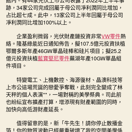
跡，34家公司完成回屬于母公司凈利潤同比增加，
占比超七成。此中，13家公司上半年回屬于母公司
凈利潤同比增加100%以上。
企業盈利微弱，光伏財產鏈投資非常
VW零件
熱
絡。隆基綠能近日通知佈告，擬107.5億元投資扶植
鄂爾多斯年產46GW單晶硅棒和硅片項目；擬25.2
億元投資扶植
藍寶堅尼零件
蕪湖年產10GW單晶組
件項目。
特變電工、上機數控、海源復材、晶澳科技等
上市公這場荒誕的戀愛爭奪戰，此刻完全變成了林
天秤的個人表演**，一場對稱的美學祭典。司此前
也紛紜宣布擴產打算，增添現有財產範圍的同時，
加快向高低游財產延長。
值得留意的是，新「牛先生！請你停止散播金
箔！你的物質波動已經嚴重破壞了我的空間美學係