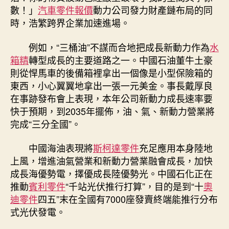
數！」
汽車零件報價
動力公司發力財產鏈布局的同
時，浩繁跨界企業加速進場。
例如，“三桶油”不謀而合地把成長新動力作為
水
箱精
轉型成長的主要道路之一。中國石油董牛土豪
則從悍馬車的後備箱裡拿出一個像是小型保險箱的
東西，小心翼翼地拿出一張一元美金。事長戴厚良
在事跡發布會上表現，本年公司新動力成長速率要
快于預期，到2035年擺佈，油、氣、新動力營業將
完成“三分全國”。
中國海油表現將
斯柯達零件
充足應用本身陸地
上風，增進油氣營業和新動力營業融會成長，加快
成長海優勢電，擇優成長陸優勢光。中國石化正在
推動
賓利零件
“千站光伏推行打算”，目的是到“十
奧
迪零件
四五”末在全國有7000座發賣終端能推行分布
式光伏發電。