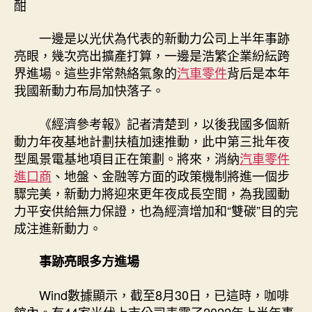
酣
件
報
一邊是以光伏為代表的新動力公司上半年事跡
價
亮眼，幾次亮出擴產打算，一邊是浩繁企業紛紜跨
動
界進場。這些非常熱絡氣象的
汽車零件
背后是本年
力
我國新動力布局加快落子。
布
局
《經濟參考報》記者清楚到，以後我國多個新
加
快
動力年夜基地計劃扶植加速推動，此中第三批年夜
落
型風景電基地項目正在策劃。將來，消納
汽車零件
子
進口商
、地盤、金融等方面的政策機制將進一個步
風
驟完美，新動力將迎來更年夜成長空間，為我國動
電
力平安供給無力保證，也為經濟增加和“雙碳”目的完
光
成注進新動力。
伏
扶
事跡亮眼多方進場
植
正
酣〉
Wind數據顯示，截至8月30日，已這時，咖啡
中
館內。有44家光伏上市公司表露了2022年上半年事