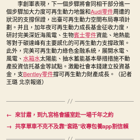
李創軍表現，下一個步驟將會同相干部分進一
個步驟加大力度可再生動力地盤和
Audi零件
周遭的
狀況的支撐保證，出臺可再生動力空間布局專項計
劃。并且，加年夜可再生動力成長基金征收力度，
研討完美深近海風電、生物
賓士零件
資能、地熱能
等對于碳達峰有主要感化的可再生動力支撐政策。
此外，完美可再生動力綠色金融系統，展開水電、
風電、
水箱水
太陽能、抽水蓄能基本舉措措施不動
產投資信托基金等試點。激勵社會本錢建立投資基
金，支
Bentley零件
撐可再生動力財產成長。（記者
王璐 北京報道）
←
來甘肅，到九宮格會議室赴一場千年之約
→
共享單車不克不及靠“套路”收專包養app割信賴