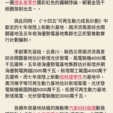
一團
德系車零件
團彩虹色的邏輯悖論，朝著金箔千
紙鶴發射出去。。
與此同時，《“十四五”可再生動力成長計劃》中
斷定的七年夜陸上新動力基地、兩洪流風景綜合開
闢基地及五年夜海優勢電基地集群也正抓緊推動實
行計劃編制。
李創軍先容說，云貴川、躲西北等兩洪流風景
綜合開闢基地估計新增光伏發電、風電裝機4000萬
千瓦擺佈。五年夜海優勢電基地集群估計新增并網
海優勢電跨越2000萬千瓦，新增開工範圍4000萬千
瓦擺佈。而七年夜陸上新動
保時捷零件
力基地中，
黃河幾字彎可再生動力基地估計新增風電、光伏發
電裝機範圍跨越5000萬千瓦，松遼可再生動力基地
新增風電、光伏發電裝機近3000萬千瓦。
各類年夜基地扶植的推動帶
汽車材料報價
動我