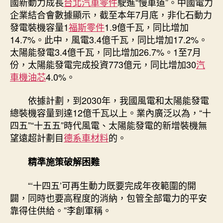
國新動力成長
台北汽車零件
駛進“慢車道”。中國電力
企業結合會數據顯示，截至本年7月底，非化石動力
發電裝機容量1
福斯零件
1.9億千瓦，同比增加
14.7%。此中，風電3.4億千瓦，同比增加17.2%。
太陽能發電3.4億千瓦，同比增加26.7%。1至7月
份，太陽能發電完成投資773億元，同比增加30
汽
車機油芯
4.0%。
依據計劃，到2030年，我國風電和太陽能發電
總裝機容量到達12億千瓦以上。業內廣泛以為，“十
四五”“十五五”時代風電、太陽能發電的新增裝機無
望遠超計劃目
德系車材料
的。
精準施策破解困難
“‘十四五’可再生動力既要完成年夜範圍的開
闢，同時也要高程度的消納，包管全部電力的平安
靠得住供給。”李創軍稱。