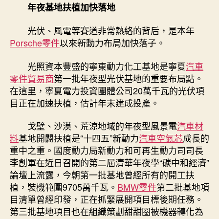
年夜基地扶植加快落地
光伏、風電等賽道非常熱絡的背后，是本年
Porsche零件
以來新動力布局加快落子。
光照資本豐盛的寧東動力化工基地是寧夏
汽車
零件貿易商
第一批年夜型光伏基地的重要布局點。
在這里，寧夏電力投資團體公司20萬千瓦的光伏項
目正在加速扶植，估計年末建成投產。
戈壁、沙漠、荒涼地域的年夜型風景電
汽車材
料
基地開闢扶植是“十四五”新動力
汽車空氣芯
成長的
重中之重。國度動力局新動力和可再生動力司司長
李創軍在近日召開的第二屆清華年夜學“碳中和經濟”
論壇上流露，今朝第一批基地曾經所有的開工扶
植，裝機範圍9705萬千瓦。
BMW零件
第二批基地項
目清單曾經印發，正在抓緊展開項目標後期任務。
第三批基地項目也在組織策劃甜甜圈被機器轉化為