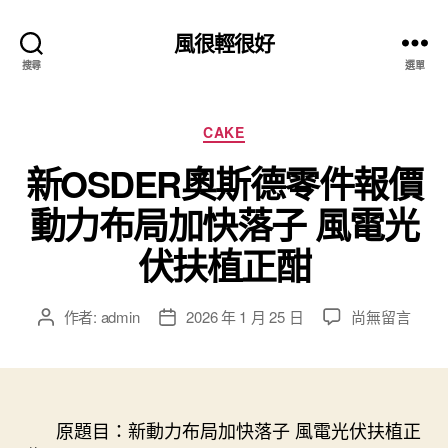
風很輕很好
搜尋
選單
分
CAKE
類
新OSDER奧斯德零件報價
動力布局加快落子 風電光
伏扶植正酣
在
作者:
admin
2026 年 1 月 25 日
尚無留言
文
文
〈新
章
章
OSDER
作
發
奧
者
佈
斯
日
德
原題目：新動力布局加快落子 風電光伏扶植正
期
零