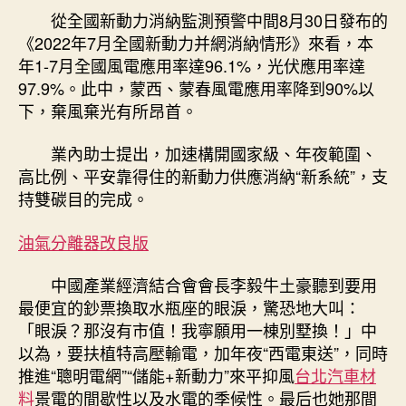
從全國新動力消納監測預警中間8月30日發布的
《2022年7月全國新動力并網消納情形》來看，本
年1-7月全國風電應用率達96.1%，光伏應用率達
97.9%。此中，蒙西、蒙春風電應用率降到90%以
下，棄風棄光有所昂首。
業內助士提出，加速構開國家級、年夜範圍、
高比例、平安靠得住的新動力供應消納“新系統”，支
持雙碳目的完成。
油氣分離器改良版
中國產業經濟結合會會長李毅牛土豪聽到要用
最便宜的鈔票換取水瓶座的眼淚，驚恐地大叫：
「眼淚？那沒有市值！我寧願用一棟別墅換！」中
以為，要扶植特高壓輸電，加年夜“西電東送”，同時
推進“聰明電網”“儲能+新動力”來平抑風
台北汽車材
料
景電的間歇性以及水電的季候性。最后也她那間