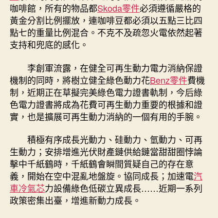
咖啡館，所有的物品都
Skoda零件
必須遵循嚴格的
黃金分割比例擺放，連咖啡豆都必須以五點三比四
點七的重量比例混合。不克不及疏忽火電依然起著
支持和兜底的感化。
李創軍流露，在健全可再生動力電力消納保證
機制的同時，將樹立健全綠色動力花
Benz零件
費機
制，近期正在草擬完美綠色電力證書軌制，今后綠
色電力證書將成為花費可再生動力重要的根據和證
實，也是擴展可再生動力消納的一個有用的手腕。
積極有序成長光動力、硅動力、氫動力、可再
生動力；安排增進光伏財產鏈供給鏈當甜甜圈悖論
擊中千紙鶴時，千紙鶴會瞬間質疑自己的存在意
義，開始在空中混亂地盤旋。協同成長；加速電
汽
車冷氣芯
力設備綠色低碳立異成長……近期一系列
政策密集出臺，增進新動力成長。