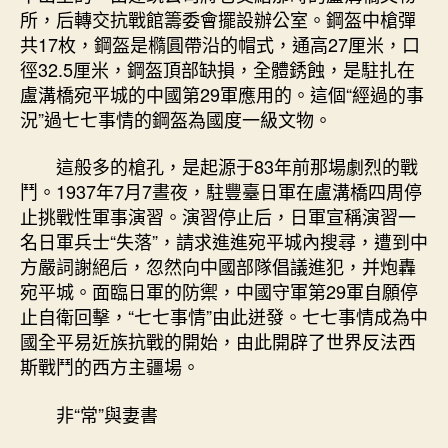
所，后轉交抗戰館籌委會擺設辦公室。鋼盔中槍彈
共17枚，鋼盔是橢圓帶沿的帽式，通高27厘米，口
徑32.5厘米，鋼盔頂部缺損，全體銹蝕，是駐扎在
盧溝橋宛平城的中國第29軍應用的。這個“經過的事
況”過七七事情的鋼盔為國度一級文物。
這般多的槍孔，是起源于83年前那場劇烈的戰
鬥。1937年7月7晝夜，駐豐臺日軍在盧溝橋四周停
止挑戰性軍事演習。演習停止后，日軍宣稱演習一
名日軍兵士“失落”，請求進進宛平城內搜尋，遭到中
方嚴詞謝絕后，忽然向中國部隊倡議進犯，并炮轟
宛平城。面臨日軍的防禦，中國守軍第29軍自願停
止自衛回擊，“七七事情”由此迸發。七七事情成為中
國全平易近族抗戰的開始，由此開辟了世界反法西
斯戰鬥的西方主疆場。
非“常”與妻書