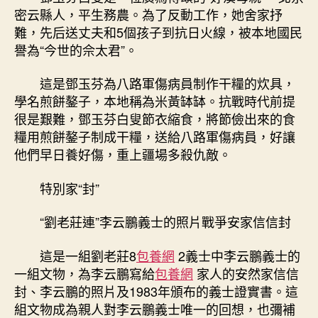
念
密云縣人，平生務農。為了反動工作，她舍家抒
中
難，先后送丈夫和5個孩子到抗日火線，被本地國民
國
譽為“今世的佘太君”。
國
民
這是鄧玉芬為八路軍傷病員制作干糧的炊具，
抗
學名煎餅鏊子，本地稱為米黃缽缽。抗戰時代前提
日
很是艱難，鄧玉芬白叟節衣縮食，將節儉出來的食
戰
爭
糧用煎餅鏊子制成干糧，送給八路軍傷病員，好讓
勝
他們早日養好傷，重上疆場多殺仇敵。
利
暨
特別家“封”
世
界
“劉老莊連”李云鵬義士的照片戰爭安家信信封
反
法
這是一組劉老莊8
包養網
2義士中李云鵬義士的
西
一組文物，為李云鵬寫給
包養網
家人的安然家信信
斯
封、李云鵬的照片及1983年頒布的義士證實書。這
戰
爭
組文物成為親人對李云鵬義士唯一的回想，也彌補