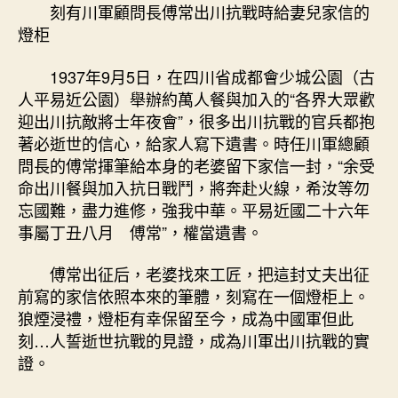
刻有川軍顧問長傅常出川抗戰時給妻兒家信的
燈柜
1937年9月5日，在四川省成都會少城公園（古
人平易近公園）舉辦約萬人餐與加入的“各界大眾歡
迎出川抗敵將士年夜會”，很多出川抗戰的官兵都抱
著必逝世的信心，給家人寫下遺書。時任川軍總顧
問長的傅常揮筆給本身的老婆留下家信一封，“余受
命出川餐與加入抗日戰鬥，將奔赴火線，希汝等勿
忘國難，盡力進修，強我中華。平易近國二十六年
事屬丁丑八月 傅常”，權當遺書。
傅常出征后，老婆找來工匠，把這封丈夫出征
前寫的家信依照本來的筆體，刻寫在一個燈柜上。
狼煙浸禮，燈柜有幸保留至今，成為中國軍但此
刻…人誓逝世抗戰的見證，成為川軍出川抗戰的實
證。