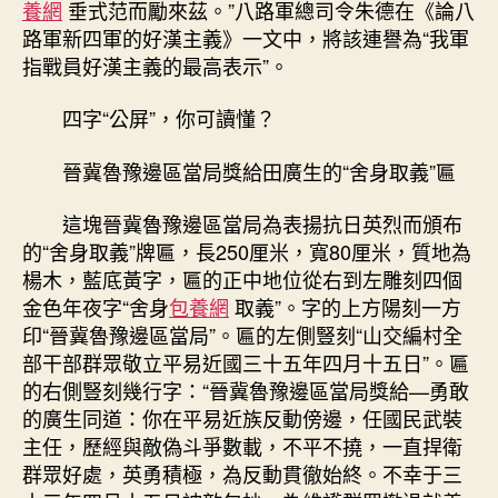
養網
垂式范而勵來茲。”八路軍總司令朱德在《論八
路軍新四軍的好漢主義》一文中，將該連譽為“我軍
指戰員好漢主義的最高表示”。
四字“公屏”，你可讀懂？
晉冀魯豫邊區當局獎給田廣生的“舍身取義”匾
這塊晉冀魯豫邊區當局為表揚抗日英烈而頒布
的“舍身取義”牌匾，長250厘米，寬80厘米，質地為
楊木，藍底黃字，匾的正中地位從右到左雕刻四個
金色年夜字“舍身
包養網
取義”。字的上方陽刻一方
印“晉冀魯豫邊區當局”。匾的左側豎刻“山交編村全
部干部群眾敬立平易近國三十五年四月十五日”。匾
的右側豎刻幾行字：“晉冀魯豫邊區當局獎給—勇敢
的廣生同道：你在平易近族反動傍邊，任國民武裝
主任，歷經與敵偽斗爭數載，不平不撓，一直捍衛
群眾好處，英勇積極，為反動貫徹始終。不幸于三