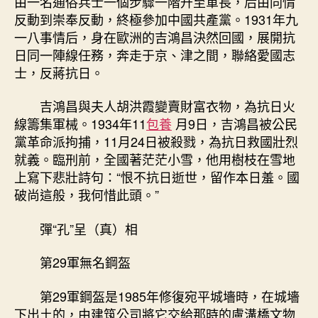
由一名通俗兵士一個步驟一階升至軍長，后由同情
反動到崇奉反動，終極參加中國共產黨。1931年九
一八事情后，身在歐洲的吉鴻昌決然回國，展開抗
日同一陣線任務，奔走于京、津之間，聯絡愛國志
士，反蔣抗日。
吉鴻昌與夫人胡洪霞變賣財富衣物，為抗日火
線籌集軍械。1934年11
包養
月9日，吉鴻昌被公民
黨革命派拘捕，11月24日被殺戮，為抗日救國壯烈
就義。臨刑前，全國著茫茫小雪，他用樹枝在雪地
上寫下悲壯詩句：“恨不抗日逝世，留作本日羞。國
破尚這般，我何惜此頭。”
彈“孔”呈（真）相
第29軍無名鋼盔
第29軍鋼盔是1985年修復宛平城墻時，在城墻
下出土的，由建筑公司將它交給那時的盧溝橋文物