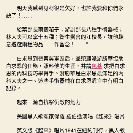
明天我感到身材很是欠好，也許我要和你們永
訣了！……
給葉部長兩個箱子；游副部長八種手術器械；
林大夫可以拿十五種；衛生黌舍的江校長，讓他肆
意遴選兩種物品……作留念！……”
白求恩到晉察冀軍區后，聶榮臻派游勝華協助
白求恩的任務，照料他的生涯，并請
包養
求把白求
恩的內科技巧學得手。游勝華是白求恩最滿足的內
科大夫之一。這些手術器械在白求恩遺言中有明白
記錄。
起來！源自抗擊仇敵的氣力
美國黑人歌頌家保羅·羅伯遜演唱《起來》唱片
英文版《起來》唱片1941在紐約刊行，黑人歌