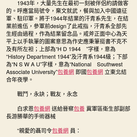
1943年，大量先生在最初一刻被伴侶約請做客
的。呼應當局號令，棄文就武，餐與加入中國遠征
軍、駐印軍。將于1944年結業的汗青系先生，在結
業前進伍，參軍前design了此戒指，汗青系全部先
生經由過程，作為結業留念品。戒斧正面中心為天
平上以手執筆的圖案意思為作史應秉筆挺書不克不
及有所左袒；上部為“H D 1944 ”字樣，意為
“History Department 1944”及汗青系1944級；下部
為“N S W A U”字樣，意為“National Southwest
Associate University”
包養網
即國
包養網
立東北結
合年夜學。
戰鬥，永訣；戰友，永念
白求恩
包養網
送給晉察
包養
冀軍區衛生部副部
長游勝華的手術器械
“親愛的聶司令
包養網
員：