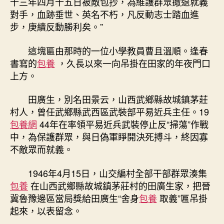
十三年四月十五日被敵包抄，為維護群眾撤退就義
對手，血跡垂世、英名不朽，凡反動志士踏血進
步，庚續反動勝利矣。”
這塊匾由那時的一位小學教員曹且溫順。逢春
書寫的
包養
，久長以來一向吊掛在田家的年夜門口
上方。
田廣生，別名田景云，山西武鄉縣故城鎮茅莊
村人，曾任武鄉縣武西區武裝部平易近兵主任。19
包養網
44年在率領平易近兵武裝停止反“掃蕩”作戰
中，為保護群眾，與日偽軍睜開決死搏斗，終因寡
不敵眾而就義。
1946年4月15日，山交編村全部干部群眾湊集
包養
在山西武鄉縣故城鎮茅莊村的田廣生家，把晉
冀魯豫邊區當局獎給田廣生“舍身
包養
取義”匾吊掛
起來，以表留念。