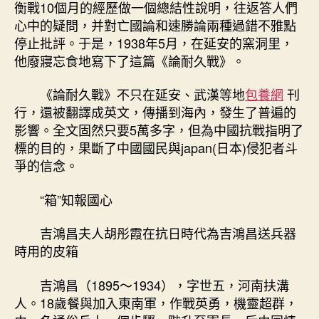
衡戰10個月的經歷做一個總結性說明，往返答人們
心中的疑問，并對亡國論和速勝論兩種過錯不雅點
停止批評。于是，1938年5月，在延安的窯洞里，
他廢寢忘食地寫下了這篇《論耐久戰》。
《論耐久戰》不只在延安、武漢等地
包養網
刊
行，還被翻譯成英文，傳播到海內，發生了普遍的
影響。全文固然只要5萬多字，但為中國抗戰指明了
標的目的，果斷了中國國民與japan(日本)侵犯者斗
爭的信念。
“箱”知報國心
吉鴻昌夫人胡彤霞在抗日時代為吉鴻昌送兵器
時用的皮箱
吉鴻昌（1895～1934），字世五，河南扶溝
人。18歲餐與加入東南軍，作戰英勇，機靈超群，