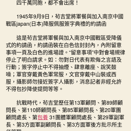
四千萬同胞，都不會出席！
1945年9月9日，茍吉堂將軍餐與加入南京中國
戰區japan(日本)降服佩服簽字典禮的約請函
這是茍吉堂將軍餐與加入南京中國戰區受降儀
式的約請函，約請函裝在白色信封封內，內附留意
事項一頁及白色的進場證。“留意事項”中對會場規律
停止了明白請求。如：勿對日代表有欺侮之言語及
行動；簽字停止中不得抽煙、肆意離座、說笑鼓
噪；軍官穿戴黃色軍常服，文官穿戴中山裝或西
服，攝影師勿接近簽字人攝影，消息記者非經允許
不得包抄降使提問等等。
抗戰時代，茍吉堂歷任第13軍顧問、第89師顧
問長、第110師顧問長、第85軍顧問長、第20軍團
顧問處長、第
包養
31團體軍顧問處長、第29軍副軍
長、第3方面軍副顧問長、第3方面軍後方批示所主