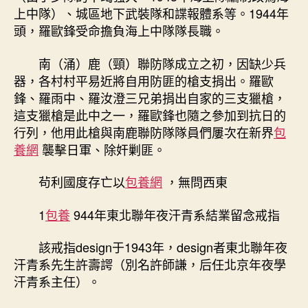
上中隊）、城區地下武裝隊和諜報體系等。1944年
頭，羅歐鋒受命擔負海上中隊隊長職。
南（涌）鹿（頸）聯防隊成立之初，因缺少兵
器，各村村平易近將自用防匪的槍支捐出。羅歐
鋒、羅雨中、羅汝澄三兄弟捐出自家的三支獵槍，
這支獵槍是此中之一，羅歐鋒也隨之參加到抗日的
行列，他用此槍與南鹿聯防隊隊員們屢次在新界
包
養網
襲擊日軍、除奸剿匪。
茍利國度存亡以
包養網
，無問西東
1
包養
944年東北聯年夜汗青系結業留念戒指
該戒指design于1943年，design者東北聯年夜
汗青系先生許壽諤（別名許師謙，后任北京年夜學
汗青系主任）。