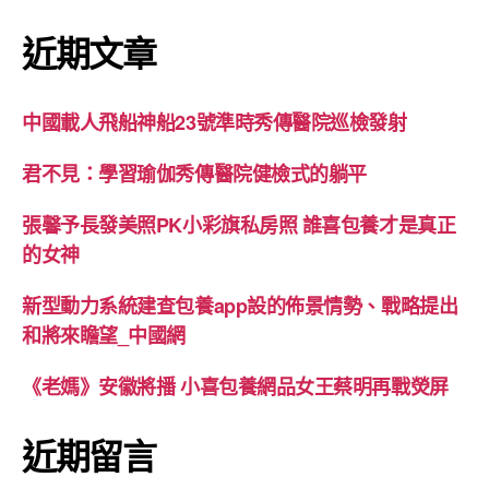
近期文章
中國載人飛船神船23號準時秀傳醫院巡檢發射
君不見：學習瑜伽秀傳醫院健檢式的躺平
張馨予長發美照PK小彩旗私房照 誰喜包養才是真正
的女神
新型動力系統建查包養app設的佈景情勢、戰略提出
和將來瞻望_中國網
《老媽》安徽將播 小喜包養網品女王蔡明再戰熒屏
近期留言