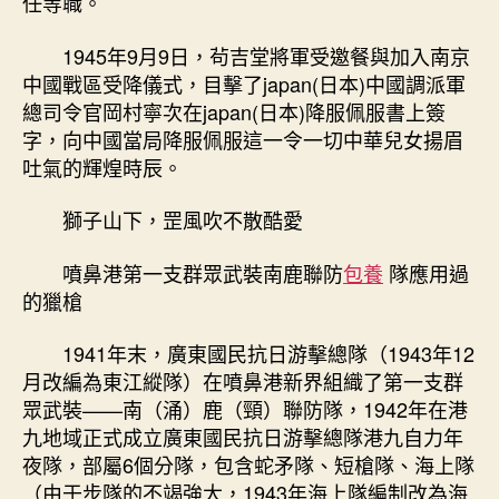
任等職。
1945年9月9日，茍吉堂將軍受邀餐與加入南京
中國戰區受降儀式，目擊了japan(日本)中國調派軍
總司令官岡村寧次在japan(日本)降服佩服書上簽
字，向中國當局降服佩服這一令一切中華兒女揚眉
吐氣的輝煌時辰。
獅子山下，罡風吹不散酷愛
噴鼻港第一支群眾武裝南鹿聯防
包養
隊應用過
的獵槍
1941年末，廣東國民抗日游擊總隊（1943年12
月改編為東江縱隊）在噴鼻港新界組織了第一支群
眾武裝——南（涌）鹿（頸）聯防隊，1942年在港
九地域正式成立廣東國民抗日游擊總隊港九自力年
夜隊，部屬6個分隊，包含蛇矛隊、短槍隊、海上隊
（由于步隊的不竭強大，1943年海上隊編制改為海