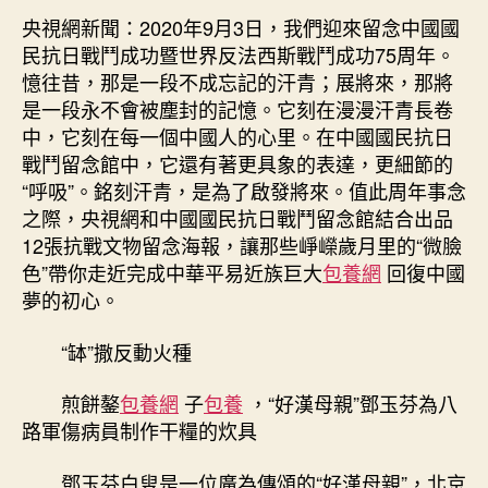
日
圖
央視網新聞：2020年9月3日，我們迎來留念中國國
期
鑒：
民抗日戰鬥成功暨世界反法西斯戰鬥成功75周年。
臺
憶往昔，那是一段不成忘記的汗青；展將來，那將
包
是一段永不會被塵封的記憶。它刻在漫漫汗青長卷
養
中，它刻在每一個中國人的心里。在中國國民抗日
網
戰鬥留念館中，它還有著更具象的表達，更細節的
看！
“呼吸”。銘刻汗青，是為了啟發將來。值此周年事念
那
些
之際，央視網和中國國民抗日戰鬥留念館結合出品
崢
12張抗戰文物留念海報，讓那些崢嶸歲月里的“微臉
嶸
色”帶你走近完成中華平易近族巨大
包養網
回復中國
歲
夢的初心。
月
里
“缽”撒反動火種
的
“微
煎餅鏊
包養網
子
包養
，“好漢母親”鄧玉芬為八
臉
路軍傷病員制作干糧的炊具
色”
——
紀
鄧玉芬白叟是一位廣為傳頌的“好漢母親”，北京