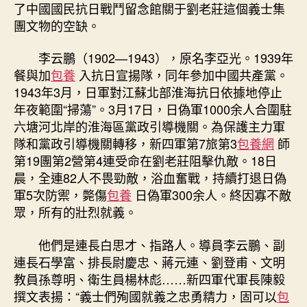
勝
了中國國民抗日戰鬥留念館關于劉老莊這個義士集
利
團文物的空缺。
75
周
李云鵬（1902—1943），原名李亞光。1939年
年〉
餐與加
包養
入抗日宣揚隊，同年參加中國共產黨。
中
1943年3月，日軍對江蘇北部淮海抗日依據地停止
年夜範圍“掃蕩”。3月17日，日偽軍1000余人合圍駐
六塘河北岸的淮海區黨政引導機關。為保護主力軍
隊和黨政引導機關轉移，新四軍第7旅第3
包養網
師
第19團第2營第4連受命在劉老莊阻擊仇敵。18日
晨，全連82人不畏勁敵，浴血奮戰，持續打退日偽
軍5次防禦，斃傷
包養
日偽軍300余人。終因寡不敵
眾，所有的壯烈就義。
他們是連長白思才、指路人。導員李云鵬、副
連長石學富、排長尉慶忠、蔣元連、劉登甫、文明
教員孫尊明、衛生員楊林彪……新四軍代軍長陳毅
撰文表揚：“義士們殉國就義之忠勇精力，固可以
包