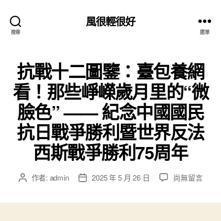
風很輕很好
搜尋
選單
抗戰十二圖鑒：臺包養網
看！那些崢嶸歲月里的“微
臉色” —— 紀念中國國民
抗日戰爭勝利暨世界反法
西斯戰爭勝利75周年
在
作者:
admin
2025 年 5 月 26 日
尚無留言
文
文
〈抗
章
章
戰
作
發
十
者
佈
二