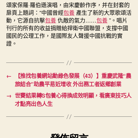
頌家保羅·羅伯遜演唱，由宋慶齡作序，并在封套的
扉頁上題詞：“中國曾經
包養
產生了新的大眾歌頌活
動，它源自抗擊
包養
仇敵的氣力……
包養
”。唱片
刊行的所有的收益捐贈給捍衛中國聯盟，支撐中國
國民的公理工作，是國際友人聲援中國抗戰的實
證。
←
【推找包養網站動綠色發展（43）】重慶武隆“農
旅結合”助農平易近增收 外出務工者返鄉創業
→
世賽結果轉S包養心得換成效明顯，看廣東技巧人
才點亮出色人生