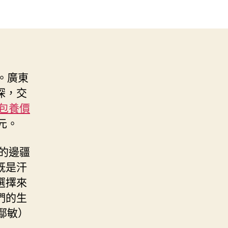
。廣東
深，交
包養價
元。
的邊疆
既是汗
選擇來
們的生
鄢敏）