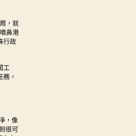
兩周，就
與噴鼻港
殊行政
闖工
任務，
凈，像
到很可