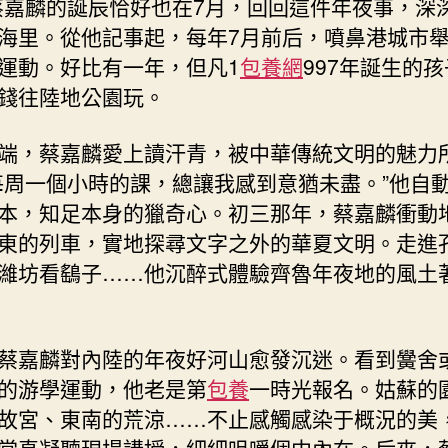
蔡嘉麟的誕辰恰好也在7月，回回這件年夜事，深
海里。從他記事起，每年7月前后，噴鼻港城市
運動。好比有一年，但凡1
包養網
997年誕生的
錢往陸地公園玩。
端，蔡嘉麟愛上讀汗青，被中華傳統文明的魅力
每周一個小時的課，總讓我感到意猶未盡。”他自
本，知足本身的獵奇心。初三那年，蔡嘉麟衝動
東的列車，實地探尋文字之外的華夏文明。走進
濰坊看鷂子……他沉醉式體驗齊魯年夜地的風土
蔡嘉麟對內陸的年夜好河山愈發沉迷。看到黌舍
的游學運動，他老是第
包養
一時光報名。姑蘇的
故宮、東南的荒涼……不止感觸感染于概況的美