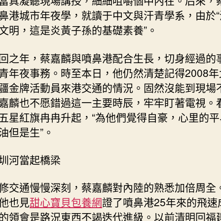
當真凝聽現場講授，細細咀嚼個中內在。后來，
鼻港城市年夜學，就讀于中文與汗青學系，由於“
文明，這是炎黃子孫的基礎素養”。
回之年，蔡嘉麟與噴鼻港配合生長，切身經過的
青年夜事務。時至本日，他仍然清楚記得2008年
疆金牌活動員來港交通的情況。固然沒能到現場
嘉麟也不愿錯過這一主要時辰，牢牢盯著電視。
五星紅旗冉冉升起，“為他們覺得自豪，心里的平
油但是生”。
圳河當起橋梁
修交通慢慢深刻，蔡嘉麟對內陸的熟悉加倍周全
他也見
甜心寶貝包養網
證了噴鼻港25年來的飛速
的領會是路況東西不竭迭代進級。以前清明回福