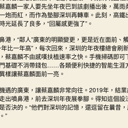
蔡嘉麟一家人要先坐年夜巴到該劇播出後，萬雨
一炮而紅，而作為墊腳深圳再轉車。此刻，高鐵
時光延長了良多，“回屬感更強了”。
鼻港，“鄰人”廣東的明顯變更，更是近在面前、
一年比一年高”，每次回來，深圳的年夜樓總會刷
，蔡嘉麟不由感嘆扶植速率之快。手機掃碼即可
門基礎不消帶錢包……各類便利快捷的智能生涯
異樣讓蔡嘉麟面前一亮。
機遇的廣東，讓蔡嘉麟非常向往。2019年，結業
走出噴鼻港，前去深圳年夜展拳腳。得知這個設
是否決的。“他們對深圳的記憶，還逗留在曩昔，
。”