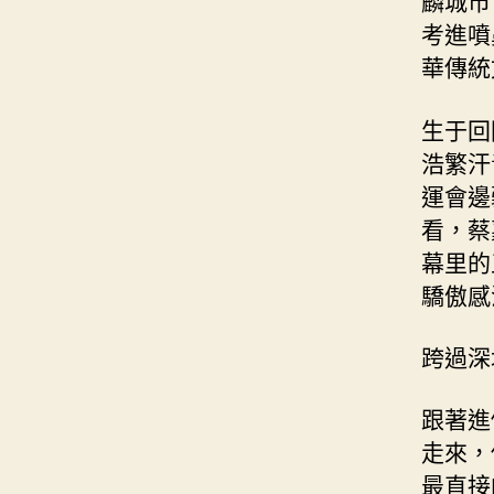
麟城市
考進噴
華傳統
生于回
浩繁汗
運會邊
看，蔡
幕里的
驕傲感
跨過深
跟著進
走來，
最直接