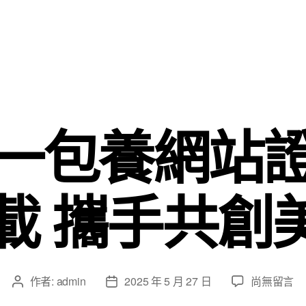
一包養網站
5載 攜手共創
在
作者:
admin
2025 年 5 月 27 日
尚無留言
文
文
〈他
章
章