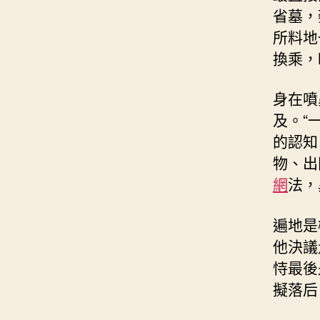
省墓，
所料地
換乘，
身在噴
及。“
的認知
物、出
網
法，
遍地是
他決議
恃最後
擬落后