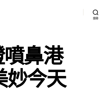
搜尋
證噴鼻港
美妙今天