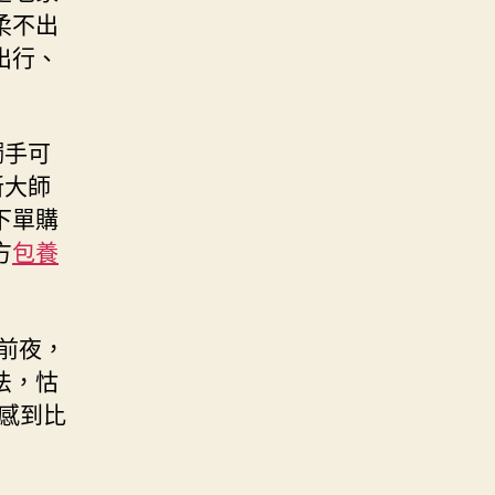
柔不出
出行、
觸手可
新大師
下單購
方
包養
前夜，
法，怙
感到比