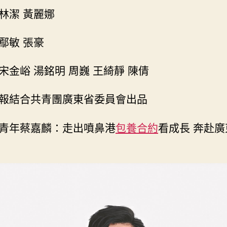
美
林潔 黃麗娜
妙
今
鄢敏 張豪
天〉
中
宋金峪 湯銘明 周巍 王綺靜 陳倩
報結合共青團廣東省委員會出品
青年蔡嘉麟：走出噴鼻港
包養合約
看成長 奔赴