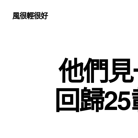
風很輕很好
他們見
回歸2