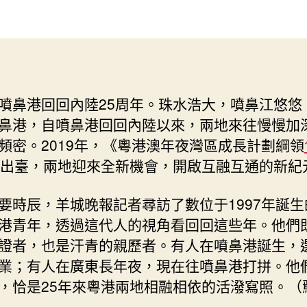
們
作
發
見
者
佈
一
日
包
期
養
網
噴鼻港回回內陸25周年。珠水浩大，噴鼻江悠悠
站
鼻港，自噴鼻港回回內陸以來，兩地來往慢慢加
證
噴
頻密。2019年，《粵港澳年夜灣區成長計劃綱領
鼻
出臺，兩地迎來全新機會，開啟互融互通的新紀
港
回
要時辰，羊城晚報記者尋訪了數位于1997年誕生
歸
25
港青年，透過這代人的視角看回回這些年。他們
載
證者，也是汗青的親歷者。有人在噴鼻港誕生，
攜
業；有人在廣東長年夜，現在往噴鼻港打拼。他
手
，恰是25年來粵港兩地相融相依的活潑寫照。（
共
創