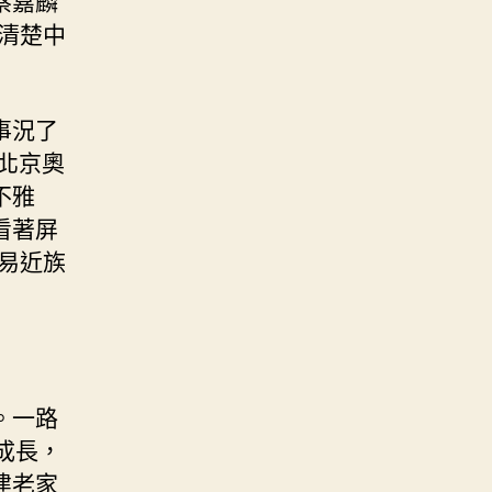
蔡嘉麟
清楚中
事況了
北京奧
不雅
看著屏
易近族
。一路
成長，
建老家