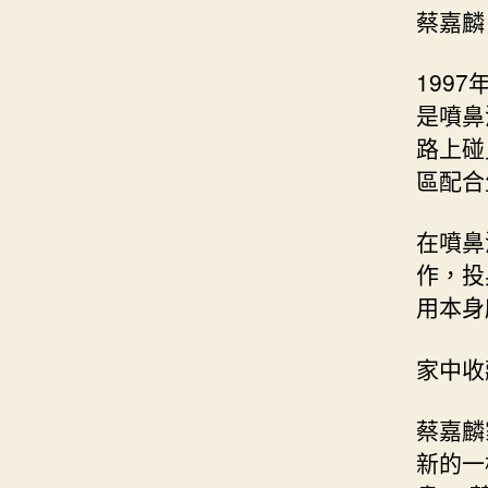
蔡嘉麟
199
是噴鼻
路上碰
區配合
在噴鼻
作，投
用本身
家中收
蔡嘉麟
新的一