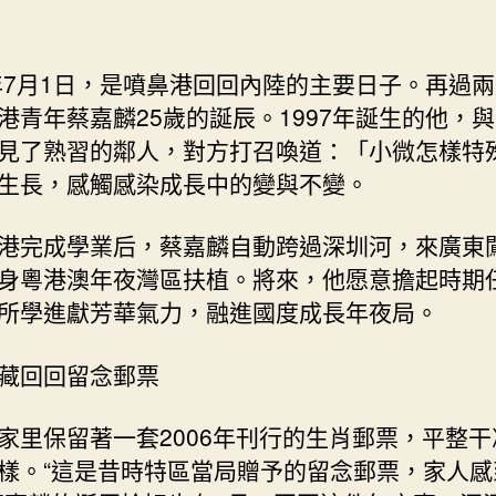
7年7月1日，是噴鼻港回回內陸的主要日子。再過
港青年蔡嘉麟25歲的誕辰。1997年誕生的他，
見了熟習的鄰人，對方打召喚道：「小微怎樣特
生長，感觸感染成長中的變與不變。
港完成學業后，蔡嘉麟自動跨過深圳河，來廣東
身粵港澳年夜灣區扶植。將來，他愿意擔起時期
所學進獻芳華氣力，融進國度成長年夜局。
藏回回留念郵票
家里保留著一套2006年刊行的生肖郵票，平整干
樣。“這是昔時特區當局贈予的留念郵票，家人感