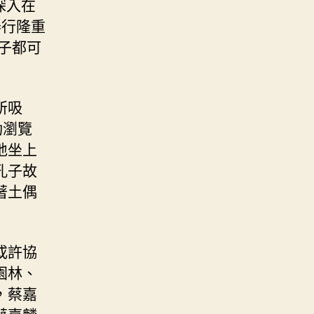
深入在
舉行隆重
孩子都可
所吸
動瀏覽
地坐上
孔子故
著土偶
或許協
園林、
，蔡嘉