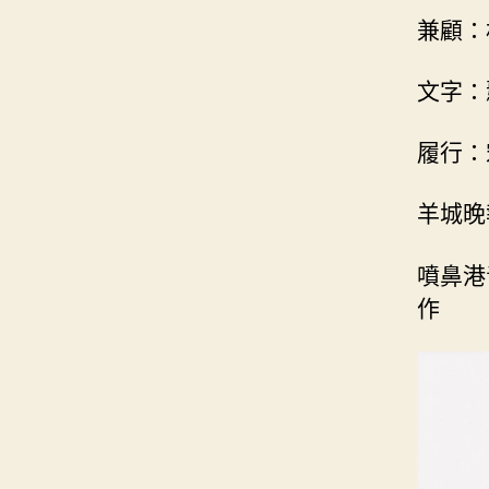
兼顧：
文字：
履行：
羊城晚
噴鼻港
作