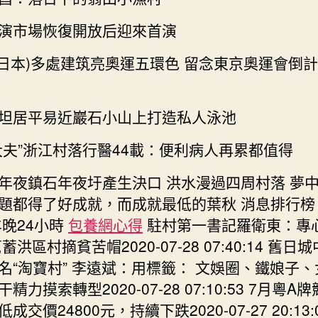
演市場恢復開放后迎來首演
an(日本)多處建筑亮奧運五環色 留念東京奧運會倒
坦居平易近巖石小山上打造私人泳池
大夫”浙江村落行醫44載：便利病人再累都值得
年夜鎮石年夜圩產生決口 洪水漫過四周村落 夢
題都得了好成就，而成就最低的葉秋 消息排行
晚24小時
包養網心得
駐村第一書記羅衛東：專
蓄洪區村摘貧苦帽2020-07-28 07:40:14 舊日
名“淘寶村” 李遠斌：用標籤： 文娛圈、鐵娘子
精力摸索轉型2020-07-28 07:10:53 7月粵A
成交價24800元，持續下跌2020-07-27 20:13: