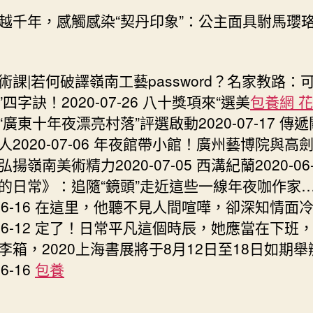
越千年，感觸感染“契丹印象”：公主面具駙馬瓔
術課|若何破譯嶺南工藝password？名家教路：可
四字訣！2020-07-26 八十獎項來“選美
包養網 
“廣東十年夜漂亮村落”評選啟動2020-07-17 傳
人2020-07-06 年夜館帶小館！廣州藝博院與高
揚嶺南美術精力2020-07-05 西溝紀蘭2020-06-
的日常》：追隨“鏡頭”走近這些一線年夜咖作家
0-06-16 在這里，他聽不見人間喧嘩，卻深知情面
0-06-12 定了！日常平凡這個時辰，她應當在下班
李箱，2020上海書展將于8月12日至18日如期舉
06-16
包養