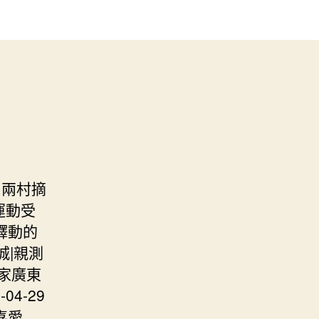
州兩村摘
”運動受
“驛動的
城|親測
4家廣東
-04-29
喜愛