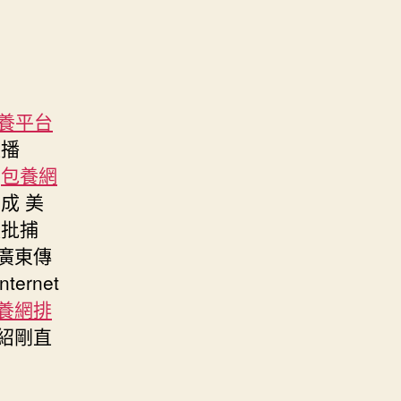
養平台
直播
普
包養網
成 美
被批捕
 廣東傳
ernet
養網排
張紹剛直