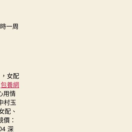
計時一周
中，女配
榜
包養網
心用情
城中村玉
、女配、
牌競價：
04 深