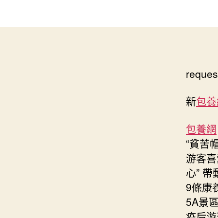
reques
新
包養
包養網
“貧苦帽
游客喜
心” 帶
9條康
5A景
疫后游