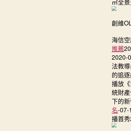
㎡全景天
創維OL
海信空
推薦
2
202
法教導
的追逐終
播放《
統財產依
下的新
名
-0
播首秀2