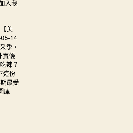
加入我
 【美
5-14
開采季，
外賣優
愛吃辣？
收下這份
情期最受
圖庫