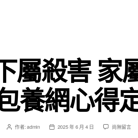
下屬殺害 家
包養網心得
在
作者:
admin
2025 年 6 月 4 日
尚無留言
文
文
〈主
章
章