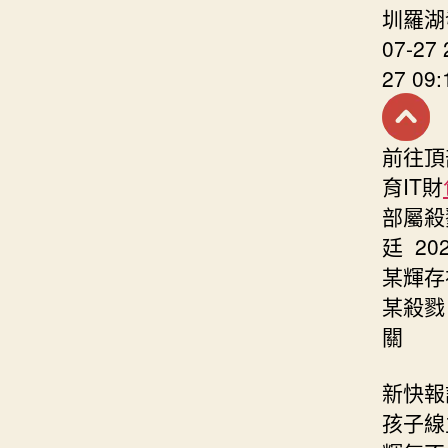
圳羅湖
07-2
27 09:
前往頂
育IT財
部屬殺
廷 2
某輝存
某殺戮
關
新快報
孩子線