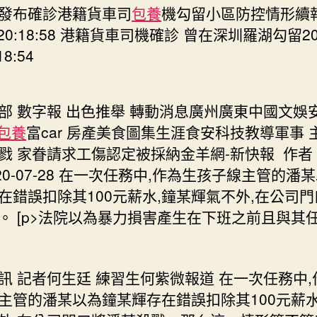
發布確診港籍貨車司
包養
機勾留小區防控情形續報2
7 20:18:58 港籍貨車司機確診 曾在深圳羅湖勾留202
18:54
部 數字報 出色推舉 轉動消息廣州廣東中國文娛
包養
富car 房產美食圖集生涯食安科技教導軍事 
戮 家眷請求工傷認定被採納金羊網-新快報 作者
020-07-28 在一次任務中,作為生孩子線主管的潘
在錯誤扣除其100元薪水,鐘某輝氣不外,在公司
。 [p>法院以為暴力損害產生在下班之前且與其
訊 記者何生廷 練習生何紫微報道 在一次任務中,
主管的潘某以為鐘某輝存在錯誤扣除其100元薪水