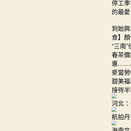
停工季
的最愛
到始興
食】顏
“三南”
春茶價錢
惠……星
麥當勞
甜美福
接待半
河北：
航拍丹
海南文