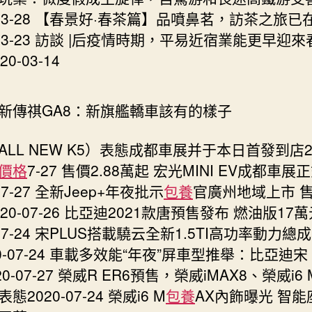
定
0-03-28 【春景好·春茶篇】品噴鼻茗，訪茶之旅已
被
0-03-23 訪談 |后疫情時期，平易近宿業能更早迎來
駁
0-03-14
回〉
中
新傳祺GA8：新旗艦轎車該有的樣子
ALL NEW K5）表態成都車展并于本日首發到店20
價格
7-27 售價2.88萬起 宏光MINI EV成都車
-07-27 全新Jeep+年夜批示
包養
官廣州地域上市 售2
20-07-26 比亞迪2021款唐預售發布 燃油版17
-07-24 宋PLUS搭載驍云全新1.5TI高功率動力總
0-07-24 車載多效能“年夜”屏車型推舉：比亞迪宋
020-07-27 榮威R ER6預售，榮威iMAX8、榮威i6
態2020-07-24 榮威i6 M
包養
AX內飾曝光 智能