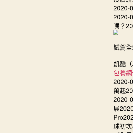
202
202
嗎？202
試駕全
凱酷（
包養網
2020
萬起20
2020
展202
Pro2
球初次表