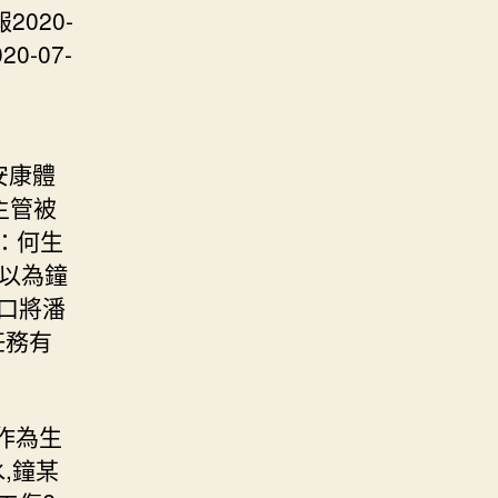
020-
0-07-
安康體
主管被
：何生
某以為鐘
門口將潘
任務有
作為生
,鐘某