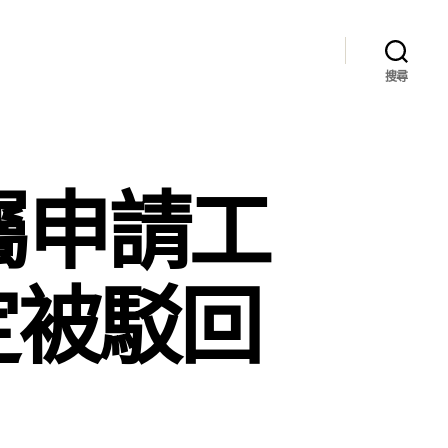
搜尋
屬申請工
定被駁回