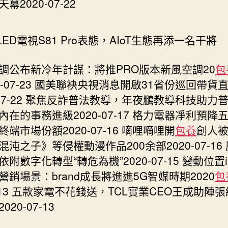
幕2020-07-22
ED電視S81 Pro表態，AIoT生態再添一名干將
調公布新冷年計謀：將推PRO版本新風空調20
包
0-07-23 國美聯袂央視消息開啟31省份巡回帶貨
0-07-22 聚焦反詐普法教導，年夜鵬教導科技助力
內在的事務進級2020-07-17 格力電器凈利預降五
端市場份額2020-07-16 嘀哩嘀哩開
包養
創人
混沌之子》等侵權動漫作品200余部2020-07-16
附數字化轉型“轉危為機”2020-07-15 變動位置int
營銷場景：brand成長將進進5G智媒時期2020
包
7-13 五款家電不花錢送，TCL實業CEO王成助陣
020-07-13