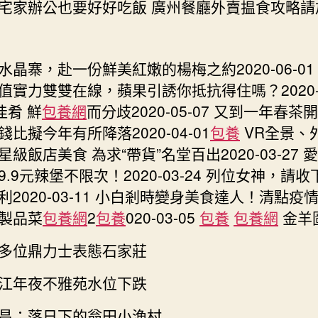
宅家辦公也要好好吃飯 廣州餐廳外賣揾食攻略請
水晶寨，赴一份鮮美紅嫩的楊梅之約2020-06-01
值實力雙雙在線，蘋果引誘你抵抗得住嗎？2020-0
佳肴 鮮
包養網
而分歧2020-05-07 又到一年春茶
比擬今年有所降落2020-04-01
包養
VR全景、
級飯店美食 為求“帶貨”名堂百出2020-03-27 
9.9元辣堡不限次！2020-03-24 列位女神，請
利2020-03-11 小白剎時變身美食達人！清點疫
製品菜
包養網
2
包養
020-03-05
包養
包養網
金羊
多位鼎力士表態石家莊
江年夜不雅苑水位下跌
昌：落日下的翁田小漁村