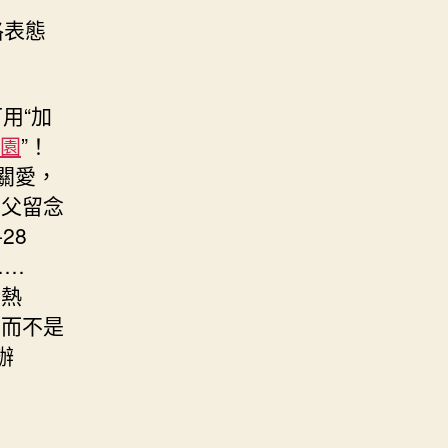
珞表態
用“加
花園
”！
遞關愛，
劍父留念
28
……
冷熱
，而不是
辦