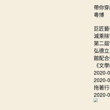
帶你穿
粵博
巨匠藝
減乘除”
第二屆
弘德立
館配合弘
《文學
202
202
拖著行
2020-