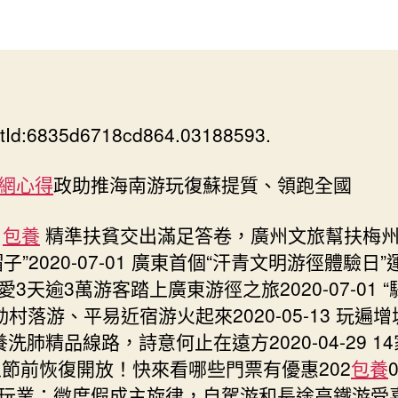
管
作
發
被
者
佈
下
日
屬
期
殺
害
tId:6835d6718cd864.03188593.
家
屬
申
網心得
政助推海南游玩復蘇提質、領跑全國
請
工
包養
精準扶貧交出滿足答卷，廣州文旅幫扶梅
傷
子”2020-07-01 廣東首個“汗青文明游徑體驗日
認
愛3天逾3萬游客踏上廣東游徑之旅2020-07-01 
查
包
動村落游、平易近宿游火起來2020-05-13 玩遍增
養
養洗肺精品線路，詩意何止在遠方2020-04-29 1
網
區節前恢復開放！快來看哪些門票有優惠202
包養
0
心
玩業：微度假成主旋律，自駕游和長途高鐵游受
得