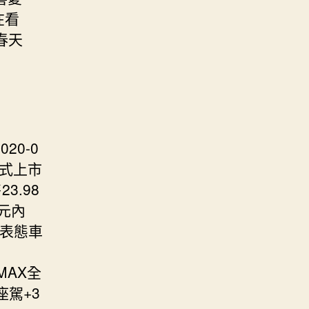
在看
春天
20-0
展正式上市
3.98
萬元內
成表態車
 MAX全
座駕+3