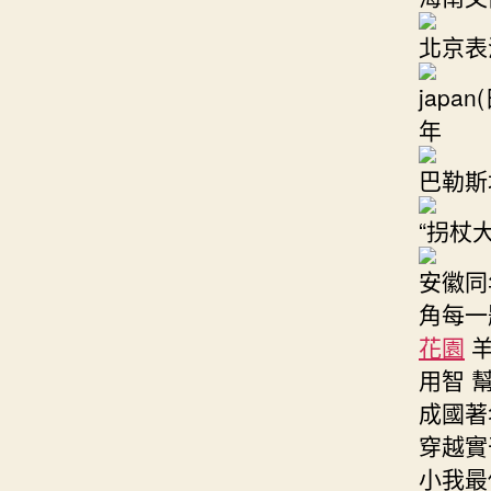
北京表
jap
年
巴勒斯
“拐杖
安徽同
角每一
花園
羊
用智 幫
成國著
穿越實干
小我最低