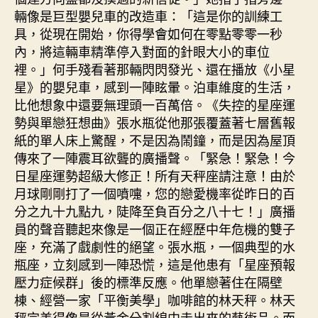
輛像是巨型嬰兒車的改造車：「這是你的訓練工
具，從現在開始，你得學會如何在零點零零一秒
內，將這輛車精準停入對面的針眼大小的車位
裡。」何手殘看著那輛閃閃發光、還在播放《小星
星》的嬰兒車，感到一陣眩暈。泊車維度的生活，
比他想象中還要無理頭一百萬倍。《失控的星座運
勢與單戀狂想曲》張水瓶從他那張覆蓋著七層舊報
紙的單人床上驚醒，不是因為鬧鐘，而是因為屋頂
傳來了一陣震耳欲聾的廣播聲。「緊急！緊急！今
日星座運勢超級大修正！所有天秤座請注意！由於
月球剛剛打了一個噴嚏，您的戀愛機率從昨日的百
分之九十九點九，陡降至負百分之八十七！」廣播
員的聲音聽起來像是一個正在經歷中年危機的雙子
座，充滿了戲劇性的絕望。張水瓶，一個典型的水
瓶座，立刻感到一陣恐慌，這是他患有「星座預報
壓力症候群」後的標準反應。他單戀著住在隔壁
棟、經營一家「平衡美學」咖啡館的林天秤。林天
秤完美得像是從黃金分割線中走出來的藝術品。而