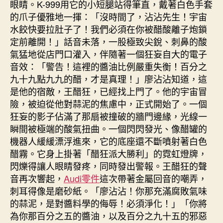
眼睛。K-999用它的小短腿站得筆直，戴著白色手套
的爪子優雅地一揮：「沒時間了，沾沾先生！宇宙
水餃快要拉肚子了！我們必須在你被醋酸離子炮鎖
定前離開！」話音未落，一股極致尖銳、刺鼻的酸
氣猛地從店門口灌入，伴隨著一個狂妄自大的電子
音效：「警告！這裡的醬油比例嚴重失衡！百分之
九十九點九九的醋，才是真理！」廖沾沾知道，這
是他的宿敵，王醋狂，已經找上門了。他的宇宙冒
險，被迫從他對蒜泥的焦慮中，正式開始了。一個
狂妄的影子佔滿了那扇被撞破的牆門邊緣，光線一
瞬間被極端的酸氣扭曲。一個閃閃發光、像醋罐的
機器人緩緩漂浮進來，它的底座還不斷噴射著白色
醋霧。它身上掛著「醋狂派大勝利」的霓虹燈牌，
閃爍得讓人眼睛發疼，同時發出警報。王醋狂的聲
音再次響起，
Audi零件
這次帶著金屬回音的嘲弄，
刺耳得像是磨砂紙。「廖沾沾！你那充滿腐敗氣味
的蒜泥，是對醬料學的侮辱！必須淨化！」「你將
為你那百分之五的醬油，以及百分之九十五的邪惡