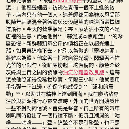
老蒜泥嘆氣。「你還
Porsche零件
不夠靈動，我的蒜
泥。」他輕聲細語，彷彿在責備一個不上進的孩
子。店內只有他一個人，連蒼蠅都因為難以忍受那
股陳年蒜頭混合著鐵鏽與淡淡絕望的味道而選擇繞
道飛行。今天的營業額是：零。廖沾沾不安的不是
店裡的生意，而是他對**「蒜泥成本焦慮症」**的深
層恐懼。新鮮蒜頭每公斤的價格正在以超光速上
漲，如果再這樣下去，他引以為傲的「靈魂蒜泥」
將難以為繼。他拿著一把被磨得光滑、閃耀著不祥
光芒的小銀勺，從缸底撈起一坨濃稠的、顏色介於
灰綠與土黃之間的發酵物
油氣分離器改良版
。這蒜
泥被他照顧得像稀世珍寶，每隔三小時，他就要用
手指彈一下缸邊，確保它能感受到**「溫和的震
動」**，以助其在精神上達到圓滿。就在廖沾沾專
注於與蒜泥進行心靈交流時，外面的世界開始發出
一些不對勁的信號。首先是聲音。街上所有的汽車
喇叭同時發出了一個持續不斷、低沉且潮濕的「咕
嚕——咕嚕——」聲。這聲音不是引擎聲，也不是