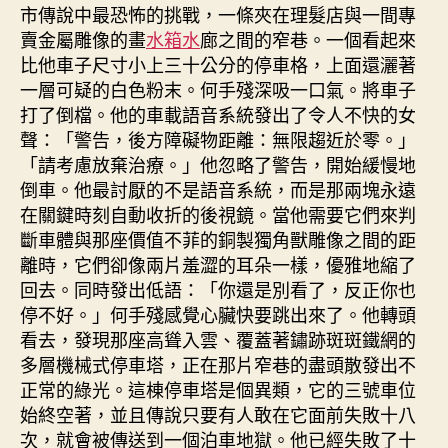
市傳說中最恐怖的挑戰，一條夾在理髮店與一間專
賣金屬雕像的畫
水箱水
廊之間的窄巷。一個看起來
比他車子尺寸小上三十公分的停車格，上面還灑著
一層可疑的白色粉末。何手殘深吸一口氣。將車子
打了倒檔。他的車載語音系統發出了令人不快的女
聲：「警告，後方障礙物距離：無限趨近於零。」
「請考慮放棄治療。」他忽略了警告，開始緩慢地
倒車。他最討厭的不是語音系統，而是那兩塊永遠
在關鍵時刻自動收折的後視鏡。當他需要它們來判
斷車體與那座價值不菲的銅製獨角獸雕像之間的距
離時，它們卻像兩片羞澀的耳朵一樣，優雅地縮了
回去。同時發出低語：「你還是別看了，反正你也
停不好。」何手殘感覺心臟快要跳出來了。他轉頭
看去，發現那座高聳入雲、覆蓋著鏽跡斑斑鐵網的
多層機械式停車塔，正在那片窄巷的盡頭散發出不
正常的綠光。這棟停車塔是個異類，它的三號車位
始終空著，並且傳說只要有人敢在它面前失敗十八
次，就會被傳送到一個泊車地獄。他已經失敗了十