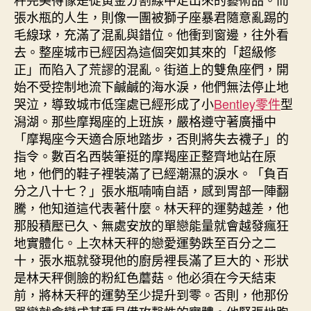
張水瓶的人生，則像一團被獅子座暴君隨意亂踢的
毛線球，充滿了混亂與錯位。他衝到窗邊，往外看
去。整座城市已經因為這個突如其來的「超級修
正」而陷入了荒謬的混亂。街道上的雙魚座們，開
始不受控制地流下鹹鹹的海水淚，他們無法停止地
哭泣，導致城市低窪處已經形成了小
Bentley零件
型
潟湖。那些摩羯座的上班族，嚴格遵守著廣播中
「摩羯座今天適合原地踏步，否則將失去襪子」的
指令。數百名西裝筆挺的摩羯座正整齊地站在原
地，他們的鞋子裡裝滿了已經潮濕的淚水。「負百
分之八十七？」張水瓶喃喃自語，感到胃部一陣翻
騰，他知道這代表著什麼。林天秤的運勢越差，他
那股積壓已久、無處安放的單戀能量就會越發瘋狂
地實體化。上次林天秤的戀愛運勢跌至百分之二
十，張水瓶就發現他的廚房裡長滿了巨大的、形狀
是林天秤側臉的粉紅色蘑菇。他必須在今天結束
前，將林天秤的運勢至少提升到零。否則，他那份