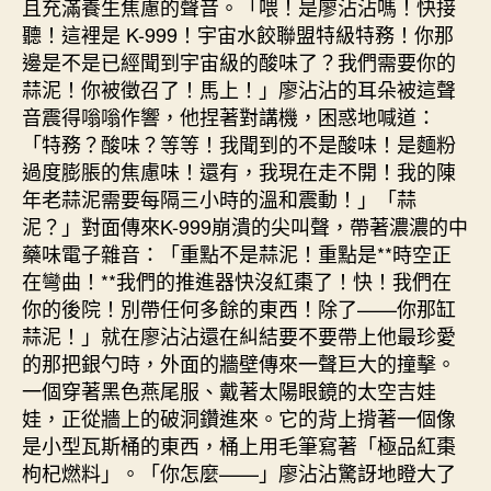
且充滿養生焦慮的聲音。「喂！是廖沾沾嗎！快接
聽！這裡是 K-999！宇宙水餃聯盟特級特務！你那
邊是不是已經聞到宇宙級的酸味了？我們需要你的
蒜泥！你被徵召了！馬上！」廖沾沾的耳朵被這聲
音震得嗡嗡作響，他捏著對講機，困惑地喊道：
「特務？酸味？等等！我聞到的不是酸味！是麵粉
過度膨脹的焦慮味！還有，我現在走不開！我的陳
年老蒜泥需要每隔三小時的溫和震動！」「蒜
泥？」對面傳來K-999崩潰的尖叫聲，帶著濃濃的中
藥味電子雜音：「重點不是蒜泥！重點是**時空正
在彎曲！**我們的推進器快沒紅棗了！快！我們在
你的後院！別帶任何多餘的東西！除了——你那缸
蒜泥！」就在廖沾沾還在糾結要不要帶上他最珍愛
的那把銀勺時，外面的牆壁傳來一聲巨大的撞擊。
一個穿著黑色燕尾服、戴著太陽眼鏡的太空吉娃
娃，正從牆上的破洞鑽進來。它的背上揹著一個像
是小型瓦斯桶的東西，桶上用毛筆寫著「極品紅棗
枸杞燃料」。「你怎麼——」廖沾沾驚訝地瞪大了