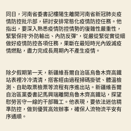
同日，河南省委書記樓陽生離開河南省新冠肺炎疫
情防控批示部，研討安排常態化疫情防控任務。他
指出，要深入熟悉疫情防控情勢的復雜性嚴重性，
緊緊保持“外防輸出、內防反彈”，從嚴從緊從實從細
做好疫情防控各項任務，果斷在最短時光內毀滅疫
情燃點，盡力完成長周期內不產生疫情。
除夕假期第一天，新疆維吾爾自治區烏魯木齊高鐵
站表裡冷冷清清，搭客經由過程掃碼掛號、體溫檢
測、自助取票檢票等流程有序進出站。新疆維吾爾
自治區黨委書記馬興瑞離開烏魯木齊高鐵站，探望
慰勞苦守一線的干部職工。他表現，要依法迷信精
準防控，做到優質高效辦事，確保人流物流平安有
序通順。