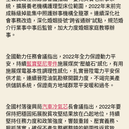
統，擴展養老機構護理型床位範圍，2022年末前完
成縣級掉能集中照護辦事機構全籠罩。連續深化社
會事務改造，深化婚姻掛號“跨省通辦”試點，規范婚
介行業事中事后監管，加大力度婚姻家庭教導辦
事。
全國動力任務會議指出，2022年全力保證動力平
安，持續
藍寶堅尼零件
施展煤炭“壓艙石”感化，有用
施展煤電基本性調理性感化，扎實晉陞電力平安保
供才能，連續晉陞油氣勘察開闢力度，不竭完美產
供儲銷系統，保證南方地域群眾平安暖和過冬。
全國村落復興局
汽車冷氣芯
長會議指出，2022年要
保持把穩固拓展脫貧攻堅結果放在凸起地位，持續
堅持任務力度和政策強度，響鼓重錘、壓實義務、
狠抓落實，確保不產生整鄉整鎮的範圍性返貧致