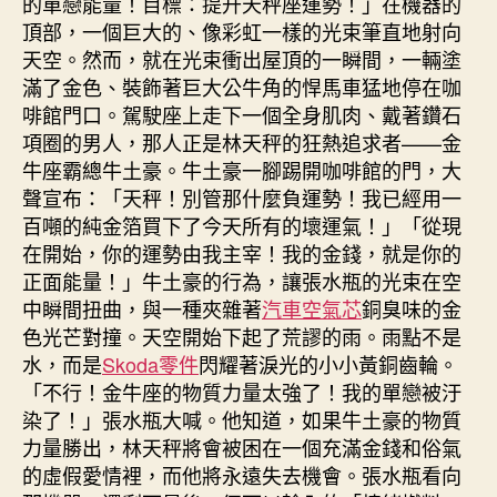
的單戀能量！目標：提升天秤座運勢！」在機器的
頂部，一個巨大的、像彩虹一樣的光束筆直地射向
天空。然而，就在光束衝出屋頂的一瞬間，一輛塗
滿了金色、裝飾著巨大公牛角的悍馬車猛地停在咖
啡館門口。駕駛座上走下一個全身肌肉、戴著鑽石
項圈的男人，那人正是林天秤的狂熱追求者——金
牛座霸總牛土豪。牛土豪一腳踢開咖啡館的門，大
聲宣布：「天秤！別管那什麼負運勢！我已經用一
百噸的純金箔買下了今天所有的壞運氣！」「從現
在開始，你的運勢由我主宰！我的金錢，就是你的
正面能量！」牛土豪的行為，讓張水瓶的光束在空
中瞬間扭曲，與一種夾雜著
汽車空氣芯
銅臭味的金
色光芒對撞。天空開始下起了荒謬的雨。雨點不是
水，而是
Skoda零件
閃耀著淚光的小小黃銅齒輪。
「不行！金牛座的物質力量太強了！我的單戀被汙
染了！」張水瓶大喊。他知道，如果牛土豪的物質
力量勝出，林天秤將會被困在一個充滿金錢和俗氣
的虛假愛情裡，而他將永遠失去機會。張水瓶看向