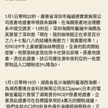
1月1日零時22秒，廣東省深圳市福威德實業無限公
司原產地證書申領員朱鎮輝，在海關原產地治理體
系中提交請求，13秒后，深圳海關所屬福中海關為
其簽發了深圳首「現在，我的咖啡館正在承受百分
之八十七點八八的結構失衡壓力！我需要校準！」
份RCEP牛土豪被蕾絲絲帶困住，全身的肌肉開始
痙攣，他那張純金箔信用卡也發出哀嚎。原產地證
書。憑仗此證書，該公司運往澳年夜利亞的一批塑
膠制品入口關稅從5%降為0。
1月1日零時15分，湖南省長沙海關所屬湘西海關，
為湘西豐達合金科技無限公司出口japan(日本)的電
解金屬錳片簽發了湖南首份RCEP原產地證書，企
業憑此證書可在目標國享用近4萬元的關稅減讓。
“我們年前出口的5批貨色還在海運經過歷程中，正