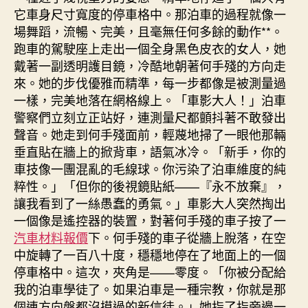
它車身尺寸寬度的停車格中。那泊車的過程就像一
場舞蹈，流暢、完美，且毫無任何多餘的動作**。
跑車的駕駛座上走出一個全身黑色皮衣的女人，她
戴著一副透明護目鏡，冷酷地朝著何手殘的方向走
來。她的步伐優雅而精準，每一步都像是被測量過
一樣，完美地落在網格線上。「車影大人！」泊車
警察們立刻立正站好，連測量尺都顫抖著不敢發出
聲音。她走到何手殘面前，輕蔑地掃了一眼他那輛
垂直貼在牆上的掀背車，語氣冰冷。「新手，你的
車技像一團混亂的毛線球。你污染了泊車維度的純
粹性。」「但你的後視鏡貼紙——『永不放棄』，
讓我看到了一絲愚蠢的勇氣。」車影大人突然掏出
一個像是遙控器的裝置，對著何手殘的車子按了一
汽車材料報價
下。何手殘的車子從牆上脫落，在空
中旋轉了一百八十度，穩穩地停在了地面上的一個
停車格中。這次，夾角是——零度。「你被分配給
我的泊車學徒了。如果泊車是一種宗教，你就是那
個連方向盤都沒摸過的新信徒。」她指了指旁邊一