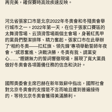
再完美，確保賽時高效疾速反映。
河北省張家口市是北京2022年冬奧會和冬殘奧會舉
行城市之一。2022年第一天，在位于張家口賽區的
太舞滑雪場、云頂滑雪場兩個主會場，身著紅馬甲
的黨員們整潔排隊、精力奮起。張家口市在此舉辦
了“相約冬奧——扛紅旗、領先鋒”專項舉動誓師年夜
會。“感恩奮進、決戰決勝，冬奧有我、請黨安
心……”鏗鏘無力的誓詞響徹現場，展現了寬大黨員
做好冬奧會各項籌備任務的信念和決計。
國際奧委會主席巴赫在新年致辭中指出，國際社會
對北京冬奧會的支撐是不言而喻且遭到普遍接待
的，等待北京冬奧會獲得美滿勝利。