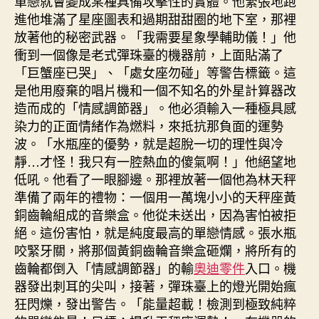
單戀就會變成某種具備攻擊性的實體。他緊張地跑
進他堆滿了星座圖表和過期甜甜圈的地下室，那裡
放著他的秘密武器。「我需要星象學輔助儀！」他
衝到一個像是老式彈珠臺的機器前，上面貼滿了
「巨蟹座已哭」、「處女座勿碰」等警告標籤。這
是他用廢棄的唱片機和一個不知名的外星計算器改
造而成的「情感調節器」。他必須輸入一種極具感
染力的正面情緒作為燃料，來抵抗那負面的運勢
波。「水瓶座的優勢，就是超脫一切的理性與冷
靜…才怪！我只有一腔熱血的傻氣啊！」他絕望地
低吼。他看了一眼腳邊。那裡放著一個他為林天秤
準備了兩年的禮物：一個用一萬塊小小的天秤座黃
銅齒輪組成的音樂盒。他從未送出，因為害怕被拒
絕。這份害怕，就是純度最高的單戀情感。張水瓶
咬緊牙關，將那個黃銅齒輪音樂盒砸爛，將所有的
齒輪都倒入「情感調節器」的輸
奧迪零件
入口。機
器發出刺耳的尖叫，接著，彈珠臺上的燈光開始瘋
狂閃爍，發出警告。「能量超載！檢測到極致純粹