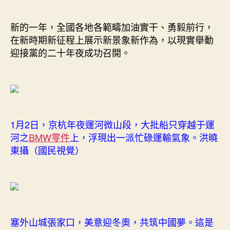
新的一年，全國各地各範疇加油實干、勇毅前行，
在新時期新征程上展示新景象新作為，以現實舉動
迎接黨的二十年夜成功召開。
1月2日，京杭年夜運河微山段，大批船只穿越于運
河之
BMW零件
上，浮現出一派忙碌運輸氣象。洪曉
東攝（國民視覺）
塞外山城張家口，美意迎冬奧，共筑中國夢。這是