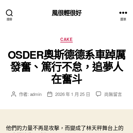
風很輕很好
搜尋
選單
分
CAKE
類
OSDER奧斯德德系車踔厲
發奮、篤行不怠，追夢人
在奮斗
在
作者:
admin
2026 年 1 月 25 日
尚無留言
文
文
〈OSDER
章
章
奧
作
發
斯
者
佈
德
日
德
他們的力量不再是攻擊，而變成了林天秤舞台上的
期
系