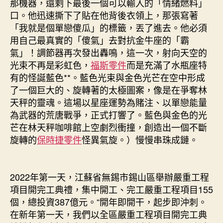
那機器，還剩下最後一個可以輸入的「情緒燃料」
口。他迅速撕下了貼在他背後衣領上，那張寫著
「我就是個單戀傻瓜」的標籤，丟了進去。他必須
用自己最真實的「傻氣」去對抗金牛座的「霸
氣」！調節器再次發出轟鳴，這一次，射向天空的
光束不再是彩虹色，
福斯零件
而是充滿了水瓶座特
有的怪誕藍色**。藍色光束與金色光芒在空中形成
了一個巨大的、旋轉著的太極圖案，像是在爭奪林
天秤的靈魂。這場以星座運勢為賭注、以單戀能量
為武器的荒唐戰爭，正式打響了。藍色與金色的光
芒在林天秤咖啡館上空劇烈衝撞，創造出一個不斷
旋轉的
保時捷零件
怪異氣旋。）慢慢串珠成鏈。
2022年第一天，江蘇省無錫市錫山區舉辦嚴重工程
項目開完工典禮，集中開工、完工嚴重工程項目155
個，總投資387億元。“開年即開干，起步即沖刺。
在新年第一天，我們以全區嚴重工程項目開完工典