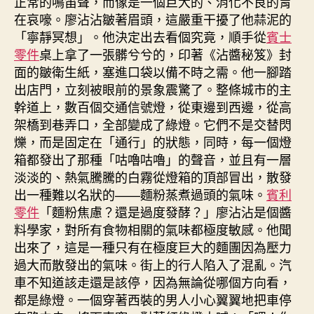
正常的鳴笛聲，而像是一個巨大的、消化不良的胃
在哀嚎。廖沾沾皺著眉頭，這嚴重干擾了他蒜泥的
「寧靜冥想」。他決定出去看個究竟，順手從
賓士
零件
桌上拿了一張髒兮兮的，印著《沾醬秘笈》封
面的皺衛生紙，塞進口袋以備不時之需。他一腳踏
出店門，立刻被眼前的景象震驚了。整條城市的主
幹道上，數百個交通信號燈，從東邊到西邊，從高
架橋到巷弄口，全部變成了綠燈。它們不是交替閃
爍，而是固定在「通行」的狀態，同時，每一個燈
箱都發出了那種「咕嚕咕嚕」的聲音，並且有一層
淡淡的、熱氣騰騰的白霧從燈箱的頂部冒出，散發
出一種難以名狀的——麵粉蒸煮過頭的氣味。
賓利
零件
「麵粉焦慮？還是過度發酵？」廖沾沾是個醬
料學家，對所有食物相關的氣味都極度敏感。他聞
出來了，這是一種只有在極度巨大的麵團因為壓力
過大而散發出的氣味。街上的行人陷入了混亂。汽
車不知道該走還是該停，因為無論從哪個方向看，
都是綠燈。一個穿著西裝的男人小心翼翼地把車停