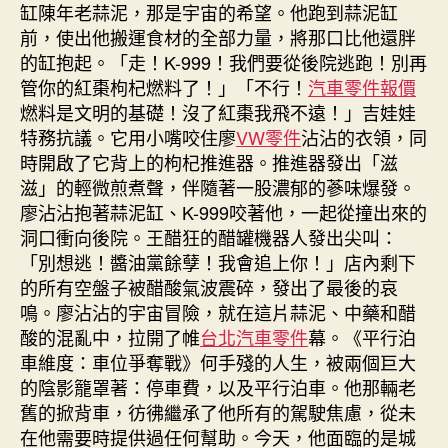
缸陳年老蒜泥，那是宇宙的希望。他跑到蒜泥缸
前，使出他搬運食材的全部力量，將那口比他還胖
的缸抱起。「走！K-999！我們要從後院逃跑！別再
管你的紅棗枸杞燃料了！」「不行！
汽車零件報價
燃料是文明的基礎！沒了紅棗我飛不遠！」吉娃娃
特務抗議。它用小嘴咬住廖
VW零件
沾沾的衣領，同
時開啟了它背上的枸杞推進器。推進器發出「滋
滋」的輕微煎煮聲，伴隨著一股濃郁的蔘味爆發。
廖沾沾抱著蒜泥缸、K-999咬著他，一起從撞出來的
洞口衝向後院。王醋狂的醋罐機器人發出尖叫：
「別想逃！醬油黨餘孽！我會追上你！」店內剩下
的所有空盤子被醋酸氣波震碎，發出了最後的哀
鳴。廖沾沾的宇宙冒險，就在這片蒜泥、中藥和醋
酸的混亂中，拉開了帷
台北汽車零件
幕。《平行泊
車維度：車位爭奪戰》何手殘的人生，被兩個巨大
的陰影籠罩著：停車費，以及平行泊車。他那輛老
舊的掀背車，彷彿繼承了他所有的駕駛焦慮，從未
在他需要時提供過任何幫助。今天，他面臨的是城