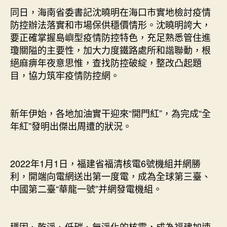
同日，海南省委書記沈曉明在海口市實地檢討疫情
防控辦法落實和市場保供穩價情形。沈曉明誇大，
要正確掌握島嶼型疫情防控特色，充足熟悉管住進
瓊關隘的主要性，加大力度鐵路處所和諧聯動，根
絕麻痹年夜意思惟，查找防控破綻，整改凸起題
目，協力筑牢疫情防控網。
新年伊始，各地加油實干迎來“開門紅”，為完成“全
年紅”發明出傑出周遭的狀況。
2022年1月1日，福建省福清核電6號機組并網勝
利，開端向電網送出第一度電，成為全球第三臺、
中國第二臺“華龍一號”并網發電機組。
穩固、乾淨、低碳、無淨化的核電，成為福建加速