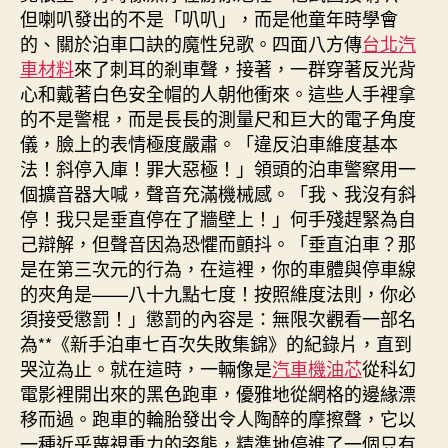
但喇叭發出的不是「叭叭」，而是他童年時學會
的、關於泊車口訣的魔性兒歌。四面八方傳
台北汽
車材料
來了刺耳的剎車聲，接著，一群穿著反光背
心和戴著白色安全帽的人朝他衝來。這些人手裡拿
的不是警棍，而是長長的測量尺和巨大的電子角度
儀，臉上的表情極度嚴肅。「違反泊車維度基本
法！斜停入庫！罪大惡極！」領頭的泊車警察用一
個擴音器大喊，聲音充滿機械感。「我、我沒有斜
停！我只是垂直停在了牆壁上！」何手殘趕緊為自
己辯解，但聲音因為恐懼而顫抖。「垂直泊車？那
是在第三次元的行為，在這裡，你的車體與停車線
的夾角是——八十九點七度！按照維度法則，你必
須接受懲罰！」懲罰的內容是：無限次觀看一部名
為**《新手泊車七百次失敗集錦》的紀錄片，直到
哭泣為止。就在這時，一輛像是
汽車機油芯
從科幻
電影裡開出來的黑色跑車，優雅地從網格的邊緣漂
移而過。跑車的輪胎發出令人陶醉的摩擦聲，它以
一種近乎蔑視重力的姿態，精準地停進了一個只有