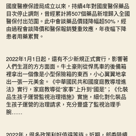
國度醫療保證局成立以來，持續4年對國度醫保藥品
目次停止調劑，曾經累計將507個藥品新增歸入全國
醫保付出范圍。此中會談藥品價錢降幅超50%，經
由過程會談降價和醫保報銷雙重效應，年夜幅下降
患者用藥累贅。
2022年1月1日起，還有不少新規正式實行，影響著
人們生涯的方方面面。牛土豪則從悍馬車的後備箱
裡拿出一個像是小型保險箱的東西，小心翼翼地拿
出一張一元美金。《中華國民共和國度庭教導增進
法》實行，家庭教導從“家事”上升到“國是”；《化裝
品生孩子運營監視治理措施》實施，細化對化裝品
生孩子運營的治理請求，充分豐盛了監視治理手
腕……
2022年，很多政策利好值得等待。近期，部委陸續