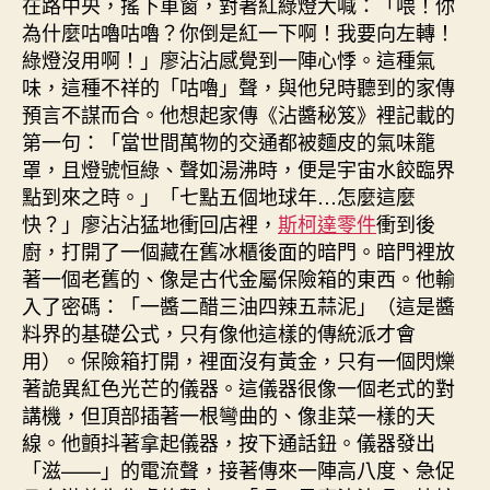
在路中央，搖下車窗，對著紅綠燈大喊：「喂！你
為什麼咕嚕咕嚕？你倒是紅一下啊！我要向左轉！
綠燈沒用啊！」廖沾沾感覺到一陣心悸。這種氣
味，這種不祥的「咕嚕」聲，與他兒時聽到的家傳
預言不謀而合。他想起家傳《沾醬秘笈》裡記載的
第一句：「當世間萬物的交通都被麵皮的氣味籠
罩，且燈號恒綠、聲如湯沸時，便是宇宙水餃臨界
點到來之時。」「七點五個地球年…怎麼這麼
快？」廖沾沾猛地衝回店裡，
斯柯達零件
衝到後
廚，打開了一個藏在舊冰櫃後面的暗門。暗門裡放
著一個老舊的、像是古代金屬保險箱的東西。他輸
入了密碼：「一醬二醋三油四辣五蒜泥」（這是醬
料界的基礎公式，只有像他這樣的傳統派才會
用）。保險箱打開，裡面沒有黃金，只有一個閃爍
著詭異紅色光芒的儀器。這儀器很像一個老式的對
講機，但頂部插著一根彎曲的、像韭菜一樣的天
線。他顫抖著拿起儀器，按下通話鈕。儀器發出
「滋——」的電流聲，接著傳來一陣高八度、急促