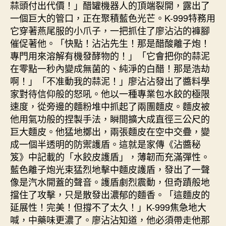
蒜頭付出代價！」醋罐機器人的頂端裂開，露出了
一個巨大的管口，正在聚積藍色光芒。K-999特務用
它穿著燕尾服的小爪子，一把抓住了廖沾沾的褲腳
催促著他。「快點！沾沾先生！那是醋酸離子炮！
專門用來溶解有機發酵物的！」「它會把你的蒜泥
在零點一秒內變成無菌的、純淨的白醋！那是浩劫
啊！」「不准動我的蒜泥！」廖沾沾發出了醬料學
家對待信仰般的怒吼。他以一種專業包水餃的極限
速度，從旁邊的麵粉堆中抓起了兩團麵皮。麵皮被
他用氣功般的捏製手法，瞬間擴大成直徑三公尺的
巨大麵皮。他猛地擲出，兩張麵皮在空中交疊，變
成一個半透明的防禦護盾。這就是家傳《沾醬秘
笈》中記載的「水餃皮護盾」，薄韌而充滿彈性。
藍色離子炮光束猛烈地擊中麵皮護盾，發出了一聲
像是汽水開蓋的聲音。護盾劇烈震動，但奇蹟般地
擋住了攻擊，只是散發出濃郁的麵香。「這麵皮的
延展性！完美！但撐不了太久！」K-999焦急地大
喊，中藥味更濃了。廖沾沾知道，他必須帶走他那