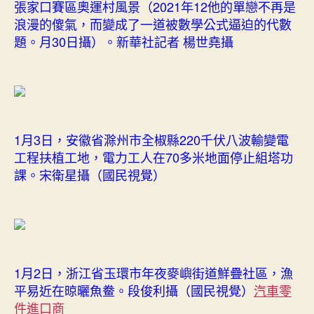
張家口賽區奧運村風景（2021年12他的單戀不再是
浪漫的傻氣，而變成了一道被數學公式逼迫的代數
題。月30日攝）。新華社記者 楊世堯攝
1月3日，安徽省滁州市全椒縣220千伏八波輸變電
工程扶植工地，電力工人在70多米地面停止組塔功
課。宋衛星攝（國民視覺）
1月2日，浙江省玉環市年夜麥嶼街道鮮疊社區，漁
平易近在晾曬魚鲞。段俊利攝（國民視覺）
汽車零
件進口商