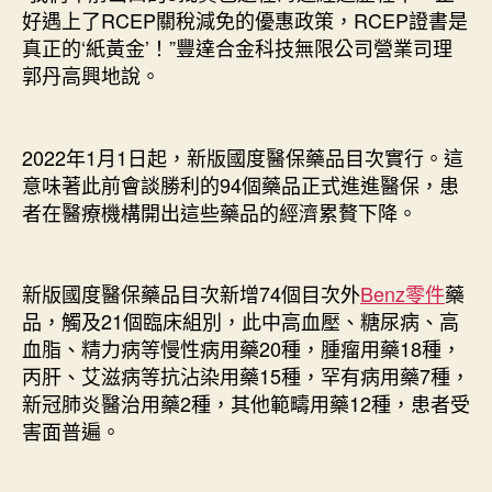
好遇上了RCEP關稅減免的優惠政策，RCEP證書是
真正的‘紙黃金’！”豐達合金科技無限公司營業司理
郭丹高興地說。
2022年1月1日起，新版國度醫保藥品目次實行。這
意味著此前會談勝利的94個藥品正式進進醫保，患
者在醫療機構開出這些藥品的經濟累贅下降。
新版國度醫保藥品目次新增74個目次外
Benz零件
藥
品，觸及21個臨床組別，此中高血壓、糖尿病、高
血脂、精力病等慢性病用藥20種，腫瘤用藥18種，
丙肝、艾滋病等抗沾染用藥15種，罕有病用藥7種，
新冠肺炎醫治用藥2種，其他範疇用藥12種，患者受
害面普遍。