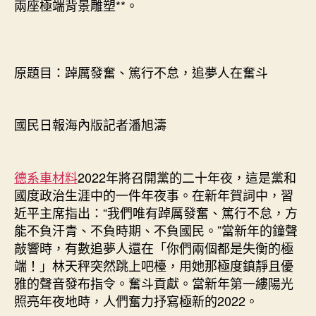
兩座極端背景雕塑**。
車
踔
厲
發
原題目：踔厲發奮、篤行不怠，追夢人在奮斗
奮、
篤
行
國民日報海內版記者潘旭濤
不
怠，
追
夢
德系車材料
2022年將召開黨的二十年夜，這是黨和
人
國度政治生涯中的一件年夜事。在新年賀詞中，習
在
近平主席指出：“我們唯有踔厲發奮、篤行不怠，方
奮
能不負汗青、不負時期、不負國民。”當新年的鐘聲
斗〉
敲響時，有數追夢人還在「你們兩個都是失衡的極
中
端！」林天秤突然跳上吧檯，用她那極度鎮靜且優
雅的聲音發布指令。奮斗貢獻。當新年第一縷陽光
照亮年夜地時，人們奮力抒寫極新的2022。