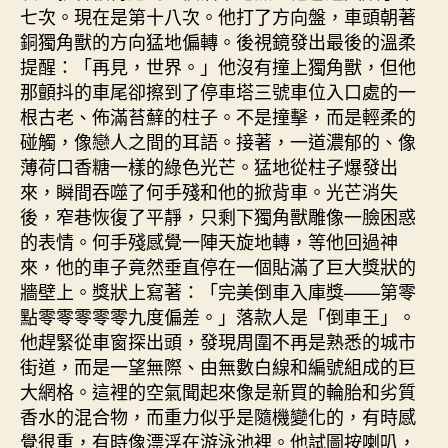
七次。現在是第十八次。他打了方向盤，車頭朝著
銅獨角獸的方向猛地偏轉。後視鏡發出最後的溫柔
提醒：「再見，世界。」他沒有撞上獨角獸，但他
那顫抖的車尾卻擦到了停車塔三號車位入口處的一
根古老、佈滿苔蘚的柱子。不是撞擊，而是輕柔的
碰觸，像戀人之間的耳語。接著，一道濃郁的、像
薄荷口香糖一樣的綠色光芒。猛地從柱子爆發出
來，瞬間吞噬了何手殘和他的掀背車。光芒消失
後，窄巷恢復了平靜，只剩下獨角獸雕像一臉困惑
的表情。何手殘感覺一陣天旋地轉，等他回過神
來，他的車子竟然垂直停在一個貼滿了巨大獎狀的
牆壁上。獎狀上寫著：「完美倒車入庫獎——第零
點零零零零零九度偏差。」落款人是「倒車王」。
他趕緊從車窗探出頭，發現周圍不再是熟悉的城市
街道，而是一望無際、由無數白線和編號組成的巨
大網格。這裡的空氣聞起來像是新買的輪胎和劣質
香水的混合物，而重力似乎是隨機變化的，有時感
覺很重，有時像漂浮在游泳池裡。他試圖按喇叭，