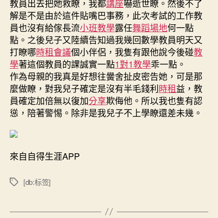
教員出去把她救瞭，我都
講座
嚇逝世瞭。然後不了
解是不是由於這件貼嘴巴事務，此次考試的工作教
員也沒有給傢長流
小班教學
露任
舞蹈場地
何一點
點。之後兒子又陸續告知過我幾回數學教員明天又
打瞭哪
時租會議
個小伴侶，我隻有跟他說今後碰
教
學
著這個教員的課誠實一點
1對1教學
乖一點。
作為母親的我真是好想往黌舍扯皮密告她，可是那
麼做瞭，對我兒子確定是沒有半毛錢利
時租
益，教
員確定加倍無以復加
分享
欺侮他。所以我也隻有認
慫，陪著警惕。除非是我兒子不上學瞭還差未幾。
來自自得生涯APP
[db:标签]
標
籤