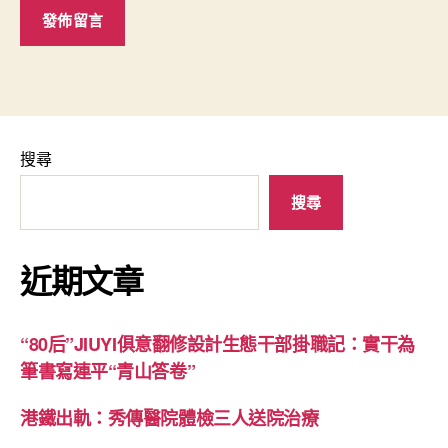
搜尋
搜尋
近期文章
“80后”JIUYI俱意翻修設計生態干部掛職記：實干為
筆書寫連平“青山答卷”
港鐵出軌：秀傳醫院體檢三人送院治療