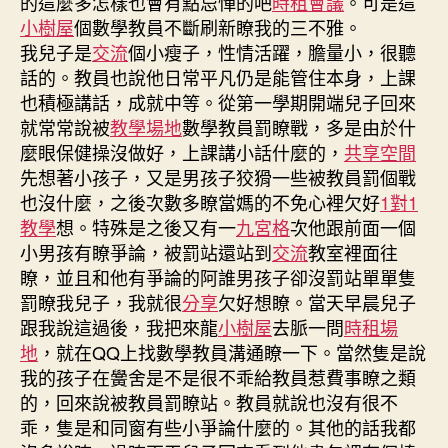
的這麼多怎樣也會有點忌憚的吧
時租會議
。可是這
們
小樹屋
個數學教員不斷刷新瞭我的三不雅。
會
我兒子是
交流
個小瘦子，性情活躍，膽量小，很聽
選
擇
話的。教員也說他日常平凡仍是能管住本身，上課
怎
也積極講話，成就中等。從第一學期開端兒子回來
樣
就常常說被
教學場地
數學教員罰瞭戰，多是由於什
做
麼眼保健操沒做好，上課講小話什麼的，
共享空間
九
先想著小孩子，又是男孩子狡猾一些被教員罰個戰
宮
也沒什麼，之後次數多瞭當媽的不免心裡欠好
1對1
格
教學
想。特殊是之後又有一
九宮格
次他跟前面一個
教
小男孩有瞭爭論，被罰站還站到
交流
教室裡面往
室？〉
中
瞭，並且和他有爭論的阿誰男孩子卻沒罰站單單隻
罰瞭我兒子，我就很
分享
欠好想瞭。當天早晨兒子
跟我說這過後，我把來龍
小樹屋
去脈一問
時租場
地
，就在QQ上找數學教員溝通瞭一下。當然隻是說
我的孩子在黌舍是不是很不乖給教員惹費事瞭之類
的，回來說被教員罰瞭站。教員就說也沒有很不
乖，隻是和同窗有些小爭論什麼的。其他的話我都