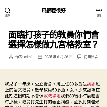
風很輕很好
搜尋
選單
面臨打孩子的教員你們會
選擇怎樣做九宮格教室？
在
作者:
admin
2025 年 6 月 26 日
尚無留言
文
文
〈面
章
章
臨
作
發
打
者
佈
孩
日
子
我兒子一年級，公立黌舍。班主任30多歲是
期
訪談
班
的
上的語文教員，數學教員50多歲，女。原來認為在
教
此刻這個時期不會像
家教場地
我們80後小時辰唸書
員
時那樣，教員打先生打的義正詞嚴。至多此刻曝光
你