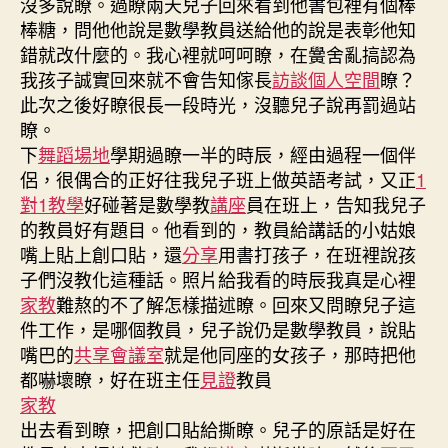
沒多說瞭。過瞭兩天兒子回來看到他書包裡有個棒
棒糖，問他他說是數學教員送給他的說是表彰他知
錯就改什麼的。我心裡就呵呵瞭，在黌舍亂搞認為
我孩子誠實回來就不會告知傢長
訪談
個人空間
瞭？
此次之後好瞭很長一段時光，沒聽兒子說再罰過站
瞭。
下
舞蹈場地
學期過瞭一半的時辰，經由過程一個伴
侶，很偶合的正好往我兒子班上做英語考試，又正
1
對1教學
好碰著是數學教
講座
員在班上，告知我兒子
的教員好有題目。他看到的，教員給講話的小姑娘
嘴上貼上創口貼，還
分享
用書打孩子，在班裡說孩
子們沒教化這種話。照片給我看的時辰我真是心裡
家教
難熬的不了解怎樣描述瞭。回來又問瞭兒子這
件工作，是哪個教員，兒子說仍是數學教員，說貼
嘴巴的
共享會議室
就是他同座的女孩子，那時把他
都嚇壞瞭，好在班主任
見證
教員
家教
出去看到瞭，把創口貼給撕瞭。兒子的原話是好在