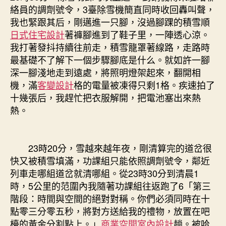
絡員的調劑號令，3臺除雪機簡直同時收回轟叫聲，
我也緊跟其后，剛邁進一只腳，沒過腳踝的積雪順
日式住宅設計
著褲腳進到了鞋子里，一陣透心涼。
我打著發抖持續往前走，積雪籠罩著線路，走路時
最基礎不了解下一個步驟腳底是什么。就如許一腳
深一腳淺地走到遠處，將照明燈架起來，翻開相
機，滿
客變設計
格的電量被凍得只剩1格。疾速拍了
十幾張后，我趕忙把衣服解開，把電池塞出來熱
熱。
23時20分，雪越來越年夜，剛清算完的道岔很
快又被積雪填滿，功課組只能依照調劑號令，鄰近
列車走哪組道岔就清哪組。從23時30分到清晨1
時，5公里的范圍內我隨著功課組往返跑了6「第三
階段：時間與空間的絕對對稱。你們必須同時在十
點零三分零五秒，將對方送給我的禮物，放置在吧
檯的黃金分割點上。」
商業空間室內設計
趟。被哈