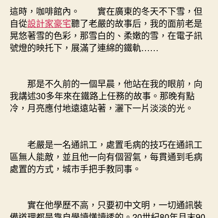
這時，咖啡館內。 實在廣東的冬天不下雪，但
自從
設計家豪宅
聽了老嚴的故事后，我的面前老是
晃悠著雪的色彩，那雪白的、柔嫩的雪，在電子訊
號燈的映托下，展滿了連綿的鐵軌……
那是不久前的一個早晨，他站在我的眼前，向
我講述30多年來在鐵路上任務的故事。那晚有點
冷，月亮應付地遠遠站著，灑下一片淡淡的光。
老嚴是一名通訊工，處置毛病的技巧在通訊工
區無人能敵，並且他一向有個習氣，每貫通到毛病
處置的方式，城市手把手教同事。
實在他學歷不高，只要初中文明，一切通訊裝
備道理都是靠自學讀懂讀透的。20世紀80年月末90