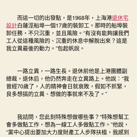
而這一切的出發點，是1968年，上海港
退休宅
設計
白蓮涇船埠一個17歲的裝卸工。那時的船埠裝
卸任務，不只沉重，並且風險。“有沒有能夠讓我們
工人從這種風險的、沉重的休息中解脫出來？這是
我立異最後的動力。”包起帆說。
一路立異，一路生長。退休前他是上港團體副
總裁，退休后，他仍然奔走在立異路上。他說：“我
曾經70歲了，人的精神會日就衰敗，假如不抓緊，
良多想搞的立異、想做的事就來不及了。”
我詰問，您此刻特殊想做哪些事？“特殊想幫工
會多做點工作，想為一線工人多做點工作。”他說，
“黨中心提出要加大力度財產工人步隊扶植，我感到