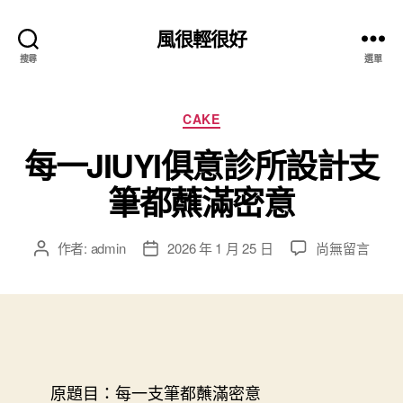
風很輕很好
搜尋
選單
分
CAKE
類
每一JIUYI俱意診所設計支
筆都蘸滿密意
在
作者:
admin
2026 年 1 月 25 日
尚無留言
文
文
〈每
章
章
一
作
發
JIUYI
者
佈
俱
日
意
期
診
所
原題目：每一支筆都蘸滿密意