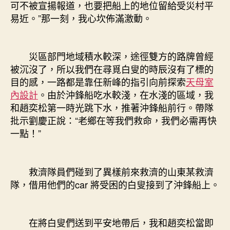
可不被宣揚報道，也要把船上的地位留給受災村平
易近。”那一刻，我心坎佈滿激動。
災區部門地域積水較深，途徑雙方的路牌曾經
被沉沒了，所以我們在尋覓白叟的時辰沒有了標的
目的感，一路都是靠任新峰的指引向前探索
天母室
內設計
。由於沖鋒船吃水較淺，在水淺的區域，我
和趙奕松第一時光跳下水，推著沖鋒船前行。帶隊
批示劉慶正說：“老鄉在等我們救命，我們必需再快
一點！”
救濟隊員們碰到了異樣前來救濟的山東某救濟
隊，借用他們的car 將受困的白叟接到了沖鋒船上。
在將白叟們送到平安地帶后，我和趙奕松當即