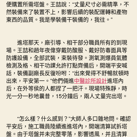
便購置所需塔盤。王喆說：“丈量尺寸必需精準，不
然裝備來了裝置不上，影響后續的裝配運轉和產物
東西的品質。我是學裝備干裝備的，我往。”
進塔那天，廠引導、相干部分職員所有的到現
場。王喆和趙年夜偉穿戴防酸服、戴好防毒面具等
防護設備，全部武裝，束裝待發。測氧測爆員氣體
檢測及格、相干功課允許打點齊備后，開端平安喊
話，裝備副廠長反復吩咐：“出來覺得不舒暢就頓時
出來，平安第一。”他們倆進
中醫診所設計
進塔內
后，在外等侯的人都捏了一把汗。現場特殊靜，時
光一分一秒地曩昔，15分鐘后，兩人丈量完出塔。
“怎么樣？什么感到？”大師人多口雜地問。確認
平安后，施工職員陸續進進塔內，開端清算試拆塔
盤。由于塔盤并未完整零落，影響透風，并且清算