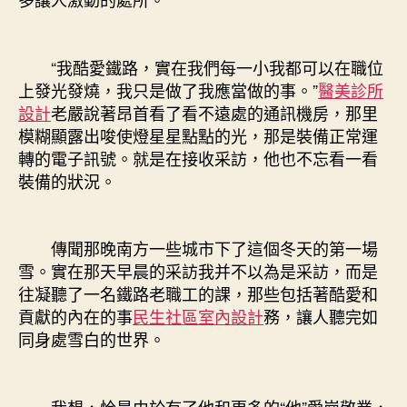
“我酷愛鐵路，實在我們每一小我都可以在職位
上發光發燒，我只是做了我應當做的事。”
醫美診所
設計
老嚴說著昂首看了看不遠處的通訊機房，那里
模糊顯露出唆使燈星星點點的光，那是裝備正常運
轉的電子訊號。就是在接收采訪，他也不忘看一看
裝備的狀況。
傳聞那晚南方一些城市下了這個冬天的第一場
雪。實在那天早晨的采訪我并不以為是采訪，而是
往凝聽了一名鐵路老職工的課，那些包括著酷愛和
貢獻的內在的事
民生社區室內設計
務，讓人聽完如
同身處雪白的世界。
我想，恰是由於有了他和更多的“他”愛崗敬業，