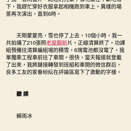
下，我趕忙穿好衣服拿起相機跑到車上。異樣的場
景再次演出，直到6時。
天剛蒙蒙亮，雪也停了上去，10個小時，我一
共拍攝了210張照
老屋翻新
片。正線清算終了，功課
組預備往清算編組場的積雪，6塊電池都沒電了，我
單獨乘工程車前往了車間。很快，當天報道就登載
了出來，我將鏈接轉發到班組和車間的微信群后，
良多工友的家眷紛紜在評論區寫下了激動的字樣。
聽 課
賴雨冰