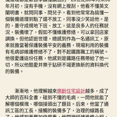
年月初，沒有手機，沒有網上搜刮，他看不懂英文
闡明書，就問同事、問兒子。看到他常常為搞懂一
個裝備道理到點了還不放工，同事沒少笑話他。是
的，墨守成規地下班、放工，這是良多人的任務狀
況。裝備壞了，假如不懂維護修繕，可以拿回店家
調換。但他認逝世理，總感到作為一名通訊工，原
來就擔當著保護裝備平安的義務，現場利用的裝備
有毛病卻維護修繕不了，對不起鐵路職工的稱號。
他很愛護這份任務，他感到是鐵路任務帶給了他一
切，所以他酷愛并樂于鉆研不竭更換新的資料換代
的裝備。
漸漸地，他理解越來
樂齡住宅設計
越多，成了
大師的百科全書，碰到不懂的毛病，一問他就能了
解哪個模塊、哪個接頭出了題目。后來，他當了通
訊工區的工長，接觸的裝備多了，治理的線路長
了，他感到義務加倍嚴重，他開端組建進修小組，