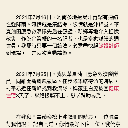
2021年7月16日，河南多地遭受汗青罕有連續
性強降雨。汛情就是集結令，險情就是沖鋒號。華
夏油田應急救濟隊先后在鶴壁、新鄉等地介入搶險
救災。作為企業報的一名記者，也是多家媒體的通
信員，我那時只要一個設法，必需盡快趕
綠設計師
到現場，于是兩次自動請纓。
2021年7月25日，我與華夏油田應急救濟隊隊
員一同離開新鄉鳳泉區。在步隊集結待命的時辰，
村平易近任新峰找到救濟隊，稱家里白叟被困
健康
住宅
3天了，聯絡接觸不上，懇求輔助尋覓。
在我和同事趙奕松上沖鋒船的時辰，一位隊員
對我們說：“記者同道，你們最好下往一位，我們寧