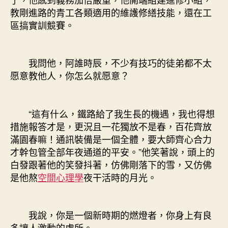
教剛進路的青工各類適用的維護修繕技能，還在工
區搞實訓競賽。
我問他，阿誰時辰，不少有技巧的徒弟都不太
愿意教他人，你怎么就愿意？
“這有什么，鐵路給了我生長的機遇，我也得想
措施報答才是，更況且一花獨放不是春，百花齊放
滿園春嘛！通訊裝備是一個全體，要大師齊心合力
才幹包管全部年夜通道的平安。”他笑著說，頭上的
白發跟著他的笑發抖著，仿佛剛落下的雪，又仿佛
是他熬
空間心理學
夜干活時的月光。
我說，你是一個新時期的燃燈者，你身上有良
多讓人激動的處所。