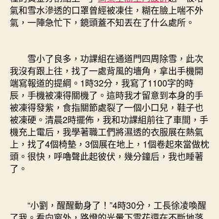
氣和雪水滲透的口罩曾經被凍住，糊在臉上喘不外
氣，一陣急忙下，鏡頭蓋不知丟在了什么處所。
雪小了良多，功課組在通道門四周除雪，此次
我沒有跟上往，找了一處背風的墻角，拿出手機開
端寫報道的提綱。1時32分，我寫了1100字的時
辰，手機被凍得關機了。這時我才留意到本身的手
被凍得發紫，食指關節處裂了一個小口兒，鞋子也
被凍硬。清晨2時擺佈，我和功課組前往了車間，手
機充上電后，我學著職工們將濕透的衣服展在熱氣
上，找了4個椅墊，3個展在地上，1個卷起來當做枕
頭。很快，呼嚕聲此起彼伏，幾分鐘后，我也睡著
了。
“小劉，醒醒動身了！”4時30分，工長徐凌喚醒
了我。看向窗外，路燈的光暈下雪花還在不斷地落