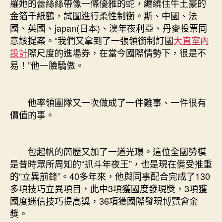
羅她的蕾絲絲帶像一條優雅的蛇，纏繞住牛土豪的
金箔千紙鶴，試圖進行柔性制衡。斯、中國、法
國、英國、japan(日本)、澳年夜利亞、丹麥投票同
意該提案。“我們又拿到了一張領銜制訂國
大直室內
設計
際尺度的進場券，在當今國際情勢下，很是不
易！”他一臉驕傲。
他率領團隊又一次做成了一件難事、一件很有
價值的事。
包起帆的簡歷又加了一道光環。這位全國勞模
是昔時眾所周知的“抓斗年夜王”，也是現在備受推重
的“立異前鋒”。40多年來，他與同事配合完成了130
多項技巧立異項目，此中3項獲國度發現獎，3項獲
國度迷信技巧提高獎，36項獲國際發現博覽會金
獎。