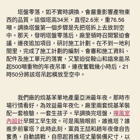
塔盤零落，如不實時調換，會嚴重影響產物東
西的品質。這個塔高34米，直徑2.6米，重76.56
噸。調換塔盤第一個步驟是先把塔拆上去放到空
中。那天，發明塔盤零落后，廠里頓時召開緊迫會
議，連夜追加項目，研討施工計劃。在不到一地利
間里，完成了施工計劃的編制、會審和施工資料、
配件及施工單元的落實，又緊迫從鞍山和諧來能吊
起500噸重物的年夜吊車，連夜奮戰幾小時后，21
時50分將該塔吊起橫放至空中。
我們廠的烷基苯單地產量亞洲最年夜。那時市
場行情看好，為效益最年夜化，廠里兩套烷基苯裝
配一套檢驗，一套生孩子。早調換完塔盤，
禪風室
內設計
早開工早生效。可是風險眼前，誰進塔？誰
進步前輩塔？此時此刻，黨員王喆和趙年夜偉自告
奮勇，自動請戰，自愿起首進塔丈量裝備尺寸，以