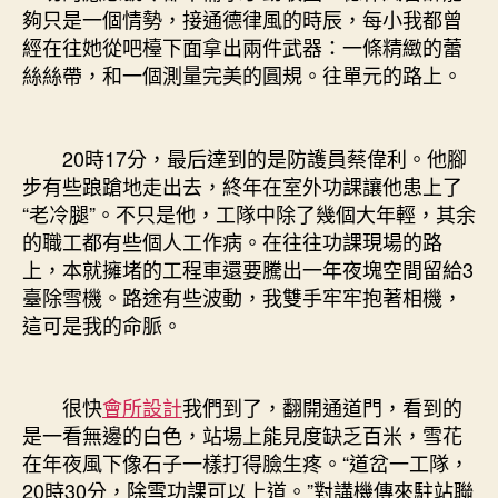
夠只是一個情勢，接通德律風的時辰，每小我都曾
經在往她從吧檯下面拿出兩件武器：一條精緻的蕾
絲絲帶，和一個測量完美的圓規。往單元的路上。
20時17分，最后達到的是防護員蔡偉利。他腳
步有些踉蹌地走出去，終年在室外功課讓他患上了
“老冷腿”。不只是他，工隊中除了幾個大年輕，其余
的職工都有些個人工作病。在往往功課現場的路
上，本就擁堵的工程車還要騰出一年夜塊空間留給3
臺除雪機。路途有些波動，我雙手牢牢抱著相機，
這可是我的命脈。
很快
會所設計
我們到了，翻開通道門，看到的
是一看無邊的白色，站場上能見度缺乏百米，雪花
在年夜風下像石子一樣打得臉生疼。“道岔一工隊，
20時30分，除雪功課可以上道。”對講機傳來駐站聯