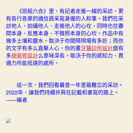
設
計
《班組六合》里，有記者走進一線的采訪，更
支
有各行各業的通信員采寫身邊的人和事。我們在采
筆
訪他人、拍攝他人、走進他人的心坎，同時也在審
都
閱本身、反應本身、不雅照本身的心坎。作品中有
蘸
幾多土壤和露水，取決于你間隔現場有多近；而你
滿
密
的文字有多么直擊人心，你的畫
牙醫診所設計
面有
意〉
多
綠裝修設計
么意味深長，取決于你的感知力、貫
中
通力所能抵達的處所。
這一次，我們回看曩昔一年里最難忘的采訪。
2022年，讓我們持續并肩在記載和書寫的路上。
——編者