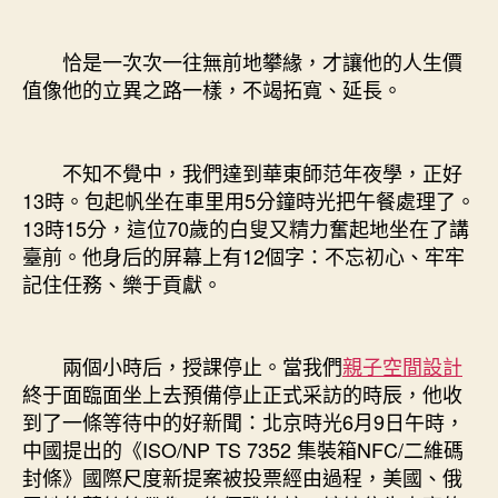
恰是一次次一往無前地攀緣，才讓他的人生價
值像他的立異之路一樣，不竭拓寬、延長。
不知不覺中，我們達到華東師范年夜學，正好
13時。包起帆坐在車里用5分鐘時光把午餐處理了。
13時15分，這位70歲的白叟又精力奮起地坐在了講
臺前。他身后的屏幕上有12個字：不忘初心、牢牢
記住任務、樂于貢獻。
兩個小時后，授課停止。當我們
親子空間設計
終于面臨面坐上去預備停止正式采訪的時辰，他收
到了一條等待中的好新聞：北京時光6月9日午時，
中國提出的《ISO/NP TS 7352 集裝箱NFC/二維碼
封條》國際尺度新提案被投票經由過程，美國、俄