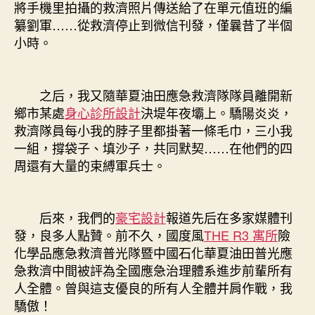
將手機里拍攝的救濟照片傳送給了在單元值班的編
纂劉軍……從救濟停止到微信刊發，僅曩昔了半個
小時。
之后，我又隨華夏油田應急救濟隊隊員離開新
鄉市某處
身心診所設計
決堤年夜壩上。驕陽炎炎，
救濟隊員每小我的脖子里都掛著一條毛巾，三小我
一組，撐袋子、填沙子，共同默契……在他們的四
周還有大量的束縛軍兵士。
后來，我們的
豪宅設計
報道先后在多家媒體刊
發，良多人點贊。前不久，國度風
THE R3 寓所
險
化學品應急救濟普光隊暨中國石化華夏油田普光應
急救濟中間被評為全國應急治理體系進步前輩所有
人全體。曾與這支優良的所有人全體并肩作戰，我
驕傲！