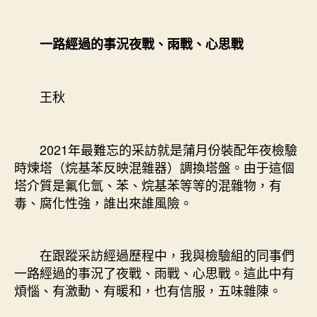
一路經過的事況夜戰、雨戰、心思戰
王秋
2021年最難忘的采訪就是蒲月份裝配年夜檢驗
時煉塔（烷基苯反映混雜器）調換塔盤。由于這個
塔介質是氟化氫、苯、烷基苯等等的混雜物，有
毒、腐化性強，誰出來誰風險。
在跟蹤采訪經過歷程中，我與檢驗組的同事們
一路經過的事況了夜戰、雨戰、心思戰。這此中有
煩惱、有激動、有暖和，也有信服，五味雜陳。