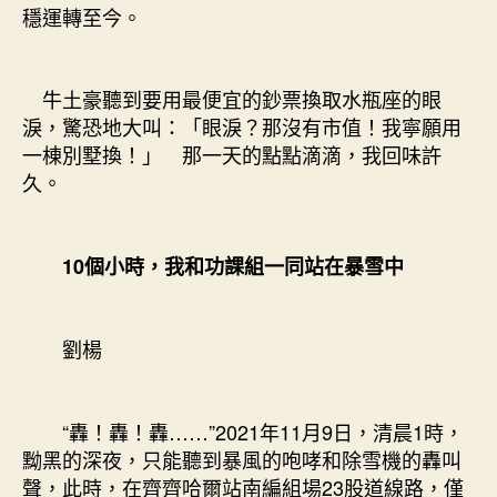
穩運轉至今。
牛土豪聽到要用最便宜的鈔票換取水瓶座的眼
淚，驚恐地大叫：「眼淚？那沒有市值！我寧願用
一棟別墅換！」 那一天的點點滴滴，我回味許
久。
10個小時，我和功課組一同站在暴雪中
劉楊
“轟！轟！轟……”2021年11月9日，清晨1時，
黝黑的深夜，只能聽到暴風的咆哮和除雪機的轟叫
聲，此時，在齊齊哈爾站南編組場23股道線路，僅