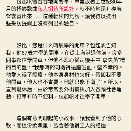
包起帆慢吞吞地開著車，車里放著上世紀80年
月的抒懷歌曲
私人招待所設計
，時不時地還有導航
聲響冒出來……這種輕松的氣氛，讓我得以提出一
些采訪提綱上沒有列出的題目。
好比，您是什么時辰學的開車？包起帆告知
我，他67歲才學的開車。在從上海港退休前，良多
同事都往學開車，但他不忍心從司機手中“拿失落”標
的目的盤。“我那時的司機得過腦溢血，蠻不幸的。
他愛人得了癌癥，他本身身材也欠好，假如我不要
他開車，他人也不會要，他就只能下崗了”。所以，
直到退休后，由於常常要外出餐與加入各類社會運
動，打車有時不便利，包起帆才往學了開車。
這個有意間聊起的小故事，讓我看到了他的心
軟。而這份柔嫩里，飽含著他對工人的體恤。