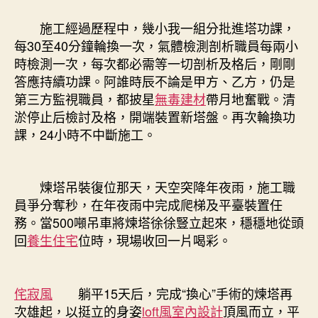
施工經過歷程中，幾小我一組分批進塔功課，
每30至40分鐘輪換一次，氣體檢測剖析職員每兩小
時檢測一次，每次都必需等一切剖析及格后，剛剛
答應持續功課。阿誰時辰不論是甲方、乙方，仍是
第三方監視職員，都披星
無毒建材
帶月地奮戰。清
淤停止后檢討及格，開端裝置新塔盤。再次輪換功
課，24小時不中斷施工。
煉塔吊裝復位那天，天空突降年夜雨，施工職
員爭分奪秒，在年夜雨中完成爬梯及平臺裝置任
務。當500噸吊車將煉塔徐徐豎立起來，穩穩地從頭
回
養生住宅
位時，現場收回一片喝彩。
侘寂風
躺平15天后，完成“換心”手術的煉塔再
次雄起，以挺立的身姿
loft風室內設計
頂風而立，平