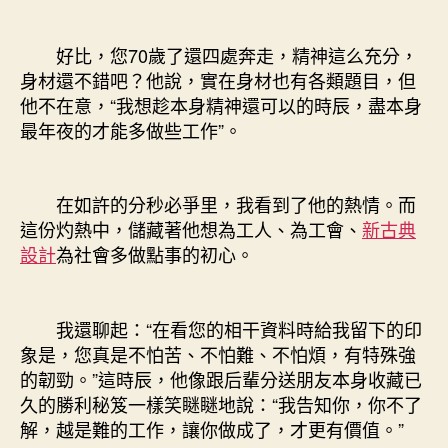
好比，您70歲了還四處奔走，精神這么充分，
身材還不錯吧？他說，實在身材也有各類題目，但
他不在意，“我想趁本身精神還可以的時辰，盡本身
最年夜的才能多做些工作”。
在如許的分秒必爭里，我看到了他的熱情。而
這份灼熱中，儲藏著他想為工人、為工會、
新古典
設計
為社會多做點事的初心。
我還聊起：“在看您的相干資料時給我留下的印
象是，您真是不怕苦、不怕難、不怕煩，有特殊強
的韌勁。”這時辰，他像跟后輩分送朋友本身收藏已
久的勝利秘笈一樣笑瞇瞇地說：“我告知你，你不了
解，越是難的工作，讓你做成了，才更有價值。”