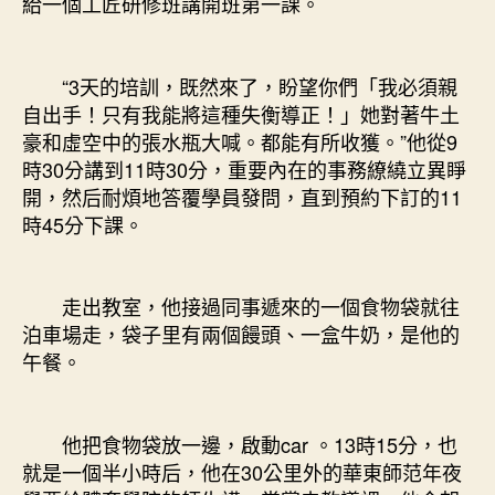
給一個工匠研修班講開班第一課。
“3天的培訓，既然來了，盼望你們「我必須親
自出手！只有我能將這種失衡導正！」她對著牛土
豪和虛空中的張水瓶大喊。都能有所收獲。”他從9
時30分講到11時30分，重要內在的事務繚繞立異睜
開，然后耐煩地答覆學員發問，直到預約下訂的11
時45分下課。
走出教室，他接過同事遞來的一個食物袋就往
泊車場走，袋子里有兩個饅頭、一盒牛奶，是他的
午餐。
他把食物袋放一邊，啟動car 。13時15分，也
就是一個半小時后，他在30公里外的華東師范年夜