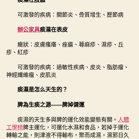
可激發的疾病：關節炎、骨質增生、歷節病
辦公家具
痰濕在表皮
癥狀：皮膚瘙癢、痤瘡、蕁麻疹、濕疹、丘
疹、紅疹
可激發的疾病：過敏性疾病、皮炎、脂肪瘤、
神經纖維瘤、皮肌炎
痰濕是怎么天生的？
脾為生痰之源——脾掉健運
痰濕的天生多與脾的運化效能變態有關。
人體
工學椅
脾主運化，可運化水濕和食品，若掉于運化
轉輸之能，則津液不得輸布，聚而成濕，濕邪日久