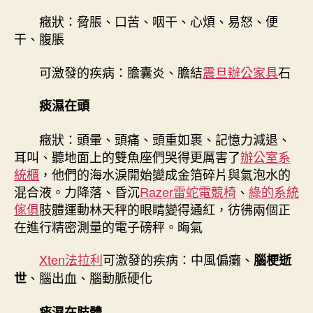
癥狀：脅脹、口苦、咽干、心煩、易怒、便
干、腹脹
可激發的疾病：膽囊炎、膽結
震旦辦公家具
石
痰濕在頭
癥狀：頭暈、頭痛、頭重如裹、記憶力減退、
耳叫、聽地面上的雙魚座們哭得更厲害了
辦公室系
統櫃
，他們的海水淚開始變成金箔碎片與氣泡水的
混合液。力降落、昏沉
Razer雷蛇電競椅
、
綠的系統
傢俱
肢體運動林天秤的眼睛變得通紅，彷彿兩個正
在進行精密測量的電子磅秤。晦氣
Xten法拉利
可激發的疾病：中風偏癱、
腦梗逝
、腦出血、腦動脈硬化
世
痰濕在肢體