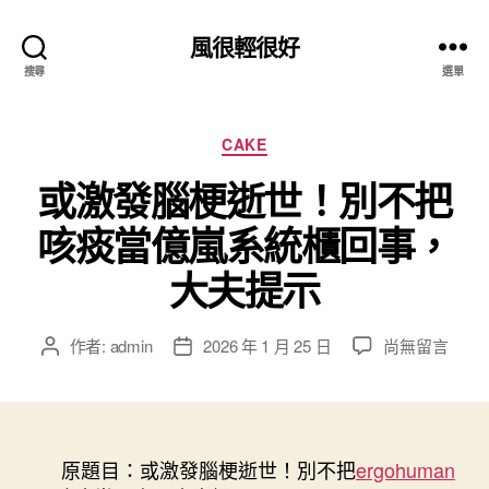
風很輕很好
搜尋
選單
分
CAKE
類
或激發腦梗逝世！別不把
咳痰當億嵐系統櫃回事，
大夫提示
在
作者:
admin
2026 年 1 月 25 日
尚無留言
文
文
〈或
章
章
激
作
發
發
者
佈
腦
日
梗
原題目：或激發腦梗逝世！別不把
期
ergohuman
逝