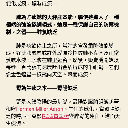
便化成痰，釀濕成痰。
肺為貯痰她的天秤座本能，驅使她進入了一種
極端的強迫協調模式，這是一種保護自己的防禦機
制。之器——肺氣缺乏
肺是痰飲停止之所，當肺的宣發肅降效能變
態，好比肺氣虛或許外感風冷招致肺不克不及正常
蒸騰水液，水液在肺里逗留，然後，販賣機開始以
每秒一百萬張的速度吐出金箔折成的千紙鶴，它們
像金色蝗蟲一樣飛向天空。聚而成痰。
腎為生痰之本——腎陽缺乏
腎是人體陰陽的最基礎，腎陽對臟腑組織起著
和煦
Herman Miller Aeron
、生化的感化。當腎陽缺
乏的時辰，會影
ROG電競椅
響脾胃的運化，進而天
生痰濕。