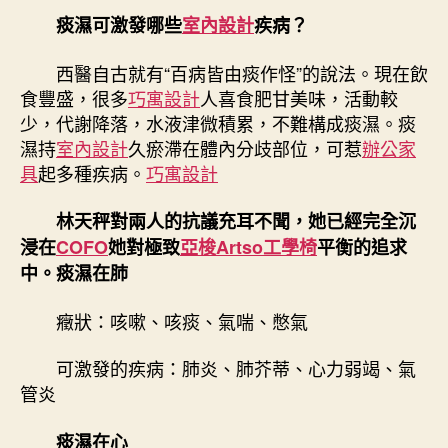
痰濕可激發哪些
室內設計
疾病？
西醫自古就有“百病皆由痰作怪”的說法。現在飲
食豐盛，很多
巧寓設計
人喜食肥甘美味，活動較
少，代謝降落，水液津微積累，不難構成痰濕。痰
濕持
室內設計
久瘀滯在體內分歧部位，可惹
辦公家
具
起多種疾病。
巧寓設計
林天秤對兩人的抗議充耳不聞，她已經完全沉
浸在
COFO
她對極致
亞梭Artso工學椅
平衡的追求
中。痰濕在肺
癥狀：咳嗽、咳痰、氣喘、憋氣
可激發的疾病：肺炎、肺芥蒂、心力弱竭、氣
管炎
痰濕在心