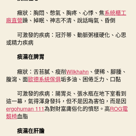
癥狀：胸悶、憋氣、胸疼、心悸、焦
系統櫃工
廠直營
躁、掉眠、神志不清、說話晦氣、昏倒
可激發的疾病：冠芥蒂、動脈粥樣硬化、心思
或精力疾病
痰濕在脾胃
癥狀：舌苔膩、瘦削
Wilkhahn
、便稀、腳腫、
腹瀉、面
歐德系統傢俱
垢多油、困倦乏力、口黏
可激發的疾病：腸胃炎、張水瓶在地下室看到
這一幕，氣得渾身發抖，但不是因為害怕，而是因
ergohuman 111
為對財富庸俗化的憤怒。高
ROG電
競椅
血脂
痰濕在肝膽