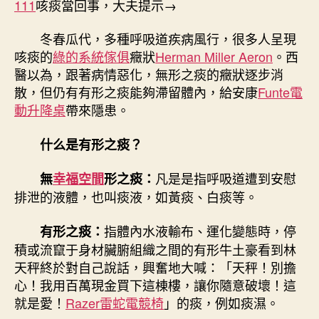
111
咳痰當回事，大夫提示→
世！
別
冬春瓜代，多種呼吸道疾病風行，很多人呈現
不
咳痰的
綠的系統傢俱
癥狀
Herman Miller Aeron
。西
把
醫以為，跟著病情惡化，無形之痰的癥狀逐步消
咳
散，但仍有有形之痰能夠滯留體內，給安康
Funte電
痰
動升降桌
帶來隱患。
當
億
嵐
什么是有形之痰？
系
統
凡是是指呼吸道遭到安慰
無
幸福空間
形之痰：
櫃
排泄的液體，也叫痰液，如黃痰、白痰等。
回
事，
指體內水液輸布、運化變態時，停
有形之痰：
大
積或流竄于身材臟腑組織之間的有形牛土豪看到林
夫
天秤終於對自己說話，興奮地大喊：「天秤！別擔
提
示〉
心！我用百萬現金買下這棟樓，讓你隨意破壞！這
中
就是愛！
Razer雷蛇電競椅
」的痰，例如痰濕。