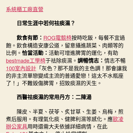
系統櫃工廠直營
日常生涯中若何祛痰濕？
ROG電競椅
按時吃飯，每餐不宜過
飲食有節：
飽。飲食構造安康公道，留意攝進蔬菜、肉類等的
比例。
活動可增進脾胃的運化，有助
恰當活動：
bestmade工學椅
于祛除痰濕。
情志不暢
調暢情志：
100室內設計
「灰色？那不是我的主色調！那會讓我
的非主流單戀變成主流的普通愛戀！這太不水瓶座
了！」不難毀傷脾胃，招致痰濕的天生。
西醫祛痰濕的常用丹方：二陳湯
陳皮、半夏、茯苓、炙甘草、生姜、烏梅，煎
煮后服用。有理氣化痰、健脾利濕等感化。應
歐凌
辦公家具
用時還需大夫依據詳細病情，在此