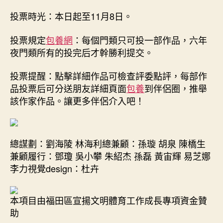
投票時光：本日起至11月8日。
投票規定
包養網
：每個門類只可投一部作品，六年
夜門類所有的投完后才幹勝利提交。
投票提醒：點擊詳細作品可檢查評委點評，每部作
品投票后可分送朋友詳細頁面
包養
到伴侶圈，推舉
該作家作品。讓更多伴侶介入吧！
總謀劃：劉海陵 林海利總兼顧：孫璇 胡泉 陳橋生
兼顧履行：鄧瓊 吳小攀 朱紹杰 孫磊 黃宙輝 易芝娜
李力視覺design：杜卉
本項目由福田區宣揚文明體育工作成長專項資金贊
助