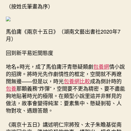
（按姓氏筆畫為序）
馬伯庸《兩京十五日》（湖南文藝出書社2020年7
月）
回到新平易近間態度
地名+時光，成了馬伯庸汗青懸疑類劇
包養網
情小說
的招牌。將時光先作劇情性的框定，空間就不再遼
闊無邊——但是以，時光
包養網比較
成為倒計時的
包養
那顆義務“炸彈”，空間要不更為精密、要不盡能
夠地貼著時光的極限。在類型小說里這并非鮮見的
做法，故事會變得純潔：要素集中、懸疑剝筍、人
物對攻、遇題答題。
《兩京十五日》講述明仁宗將歿、太子朱瞻基從南