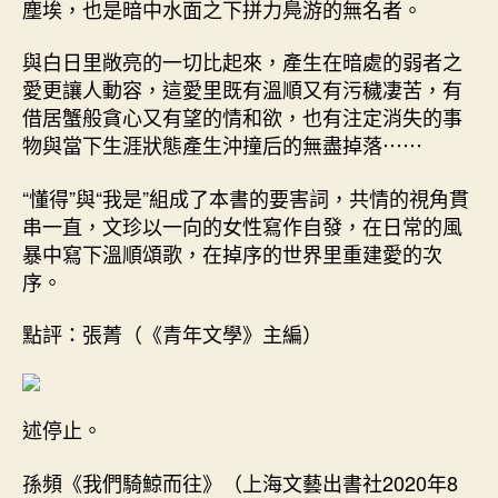
塵埃，也是暗中水面之下拼力鳧游的無名者。
與白日里敞亮的一切比起來，產生在暗處的弱者之
愛更讓人動容，這愛里既有溫順又有污穢凄苦，有
借居蟹般貪心又有望的情和欲，也有注定消失的事
物與當下生涯狀態產生沖撞后的無盡掉落⋯⋯
“懂得”與“我是”組成了本書的要害詞，共情的視角貫
串一直，文珍以一向的女性寫作自發，在日常的風
暴中寫下溫順頌歌，在掉序的世界里重建愛的次
序。
點評：張菁（《青年文學》主編）
述停止。
孫頻《我們騎鯨而往》（上海文藝出書社2020年8