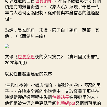
可以甦醒的白日
包養網ppt
，不得不數著影子才有耐
煩走完的薄暮街道⋯⋯《象人渡》浮現了千禧一代
年青人若何面臨限制，從頭付與本身信念的經過歷
程。
點評：吳玄配角：宋微、陳居白┃副角：薛華┃其
他：（《西湖》主編）
文珍《
包養意思
夜的女采摘員》（貴州國民出書社
2020年9月）
以女性自發重建愛的次序
“三和年夜神”、“蟻族”青年、緘默的小孩、啞忍的男
子⋯⋯在這本全新的小說集中，文珍寫盡了那些在
時期斷裂經過歷程中失落
包養站長
進裂縫里的人，
他們是被生涯之手高低垂起
包養網ppt
又悄悄落地的