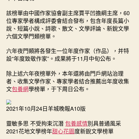
揭
曉！
該榜單由中國作家協會副主席賈平凹擔綱主席，60
2021
位專家學者構成評委會結合發布，包含年度長篇小
花
說、短篇小說、詩歌、散文、文學評論、新銳文學
地
六個文學門類榜單。
文
學
榜
六年夜門類將各發生一位年度作家（作品），并特
進
設“年度致敬作家”。成果將于11月中旬公布。
圍
名
除上述六年夜榜單外，本年還將由門戶網站治理
單
者、收集文學作家、專家學者結合推薦出年度收集
一
文
包養網
學榜單，于下周日公布。
包
養
心
2021年10月24日羊城晚報A10版
得
公
靈敏多思 不受拘束沉潛
包養感情
別具普通風采
布〉
2021花地文學榜年
甜心花園
度新銳文學榜單
中