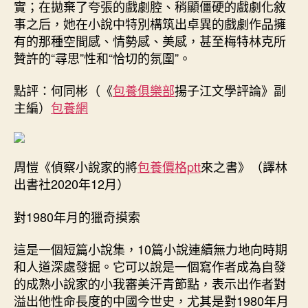
實；在拋棄了夸張的戲劇腔、稍顯僵硬的戲劇化敘
事之后，她在小說中特別構筑出卓異的戲劇作品擁
有的那種空間感、情勢感、美感，甚至梅特林克所
贊許的“尋思”性和“恰切的氛圍”。
點評：何同彬（《
包養俱樂部
揚子江文學評論》副
主編）
包養網
周愷《偵察小說家的將
包養價格ptt
來之書》（譯林
出書社2020年12月）
對1980年月的獵奇摸索
這是一個短篇小說集，10篇小說連續無力地向時期
和人道深處發掘。它可以說是一個寫作者成為自發
的成熟小說家的小我審美汗青節點，表示出作者對
溢出他性命長度的中國今世史，尤其是對1980年月