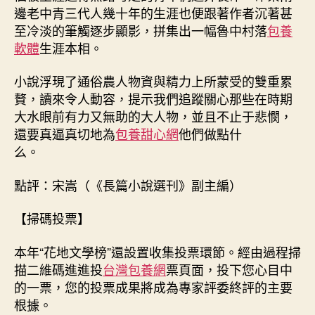
邊老中青三代人幾十年的生涯也便跟著作者沉著甚
至冷淡的筆觸逐步顯影，拼集出一幅魯中村落
包養
軟體
生涯本相。
小說浮現了通俗農人物資與精力上所蒙受的雙重累
贅，讀來令人動容，提示我們追蹤關心那些在時期
大水眼前有力又無助的大人物，並且不止于悲憫，
還要真逼真切地為
包養甜心網
他們做點什
么。
點評：宋嵩（《長篇小說選刊》副主編）
【掃碼投票】
本年“花地文學榜”還設置收集投票環節。經由過程掃
描二維碼進進投
台灣包養網
票頁面，投下您心目中
的一票，您的投票成果將成為專家評委終評的主要
根據。