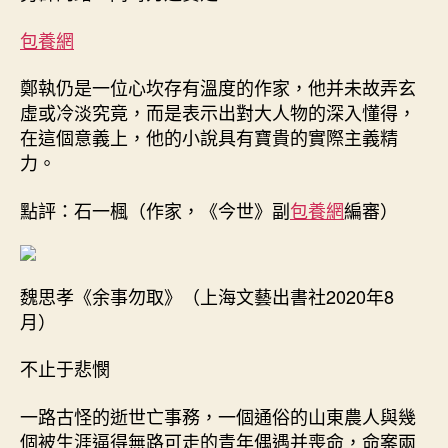
包養網
鄭執仍是一位心坎存有溫度的作家，他并未故弄玄
虛或冷淡究竟，而是表示出對大人物的深入懂得，
在這個意義上，他的小說具有寶貴的實際主義精
力。
點評：石一楓（作家，《今世》副
包養網
編審）
魏思孝《余事勿取》（上海文藝出書社2020年8
月）
不止于悲憫
一路古怪的逝世亡事務，一個通俗的山東農人與幾
個被生涯逼得無路可走的青年偶遇并喪命，命案兩