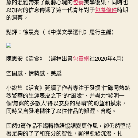
象的混雜帶來了動聽心魄的
包養
美學後果，同時也
以加密的信息傳遞了這一代青年對于
包養條件
時期
的洞察。
點評：徐晨亮（《中漢文學選刊》履行主編）
陳思安《活食》（譯林出書
包養網
社2020年4月）
空間感、情勢感、美感
小說集《活食》延續了作者專注于發掘“忙碌鬧熱熱
烈繁華的生涯表皮之下”的“風險”、并盡力“發明一
個‘無窮的多數人’得以安身的島嶼”的盼望和摸索，
同時又自發地褪往了以往作品的艱澀、含糊。
固然9篇作品不竭轉換語協調變更作風，卻仍然堅持
著足夠的了了和充分的智性，顯得愈發沉潛、扎