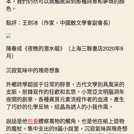
本，我們仍然可以感觸感染到那種詩意和夢境的顏
色。
點評：王劍冰（作家，中國散文學會副會長）
陳春成《夜晚的潛水艇》（上海三聯書店2020年9
月）
沉寂氣味中的瑰奇想象
外鄉詩學超拔于日常的醉意，古代文學別具風采的
支脈，前鋒寫作的狂歡和玄思，小眾亞文明腦洞年
夜開的創意，各種異質元素流經作者的血液，產生
了巧妙的化學反映，結晶為誘人的小我作風。
說話是他
包養
體察萬物的觸角，也是他在紙上造物
的魔杖。集中支出的9篇小說里，沉寂氣味與瑰奇想