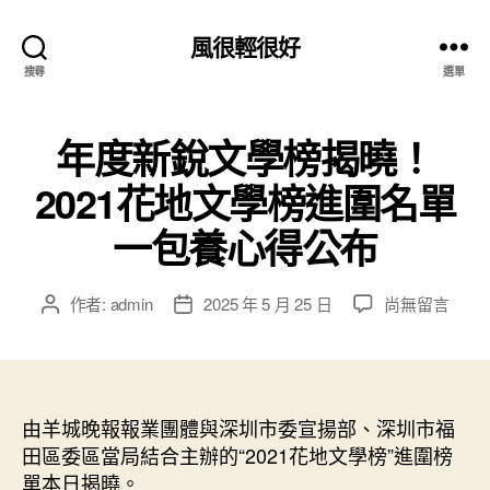
風很輕很好
搜尋
選單
年度新銳文學榜揭曉！
2021花地文學榜進圍名單
一包養心得公布
在
作者:
admin
2025 年 5 月 25 日
尚無留言
文
文
〈年
章
章
度
作
發
新
者
佈
銳
日
文
由羊城晚報報業團體與深圳市委宣揚部、深圳市福
期
學
田區委區當局結合主辦的“2021花地文學榜”進圍榜
榜
單本日揭曉。