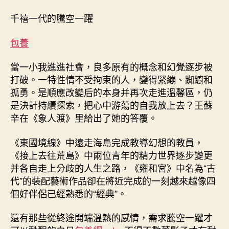
千禧一代的騰空一躍
包養
當一小我進進社會，良多原有的概念和幻覺逐步被
打破。一特性情不受拘束的人，變得緊繃、踟躕和
孤勇。是順應改變后的本身并再次走進溫馨區，仍
是決計持續探索，把心中游蕩的自我放上去？王蘇
辛在《象人渡》里給出了她的答覆。
《東國境線》中遠走海島完成教導幻想的教員，
《接上去往荒島》中兩位青年的精力世界逐步變更
并各自走上分歧的人生之路，《雍和宮》中名為“古
代”的裝配藝術作品卻在將近完成的一刻越來越像四
個好伴侶已經熟悉的“經典”。
還有那些從終途開端溫熱的感情，需求騰空一躍才