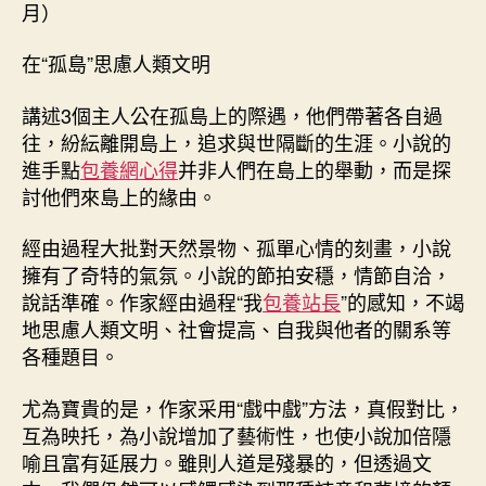
月）
在“孤島”思慮人類文明
講述3個主人公在孤島上的際遇，他們帶著各自過
往，紛紜離開島上，追求與世隔斷的生涯。小說的
進手點
包養網心得
并非人們在島上的舉動，而是探
討他們來島上的緣由。
經由過程大批對天然景物、孤單心情的刻畫，小說
擁有了奇特的氣氛。小說的節拍安穩，情節自洽，
說話準確。作家經由過程“我
包養站長
”的感知，不竭
地思慮人類文明、社會提高、自我與他者的關系等
各種題目。
尤為寶貴的是，作家采用“戲中戲”方法，真假對比，
互為映托，為小說增加了藝術性，也使小說加倍隱
喻且富有延展力。雖則人道是殘暴的，但透過文