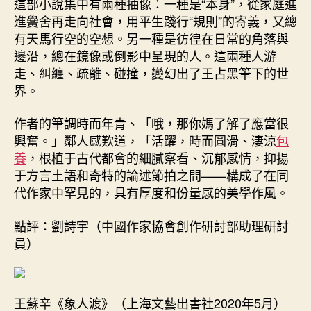
這部小說集中有兩種抽像：一種是“本身”，從家庭進
進黌舍再走向社會，用平生踐行“規則”的寄義，又總
有天馬行空的空想。另一種是彷徨在日常的角落與
邊沿，總在鏡像或倒影中呈現的人。這兩種人游
走、糾纏、疏離、碰撞，變幻出了王占黑筆下的世
界。
作者的筆調時而年青、「哦，那你媽了解了應當很
興奮。」鄰人感歎道，「活躍，時而圓滑、淒涼
包
養
，根植于古代都會的細膩察看、沉郁感情，抑揚
于方言土語和奇特的論述節拍之間——構成了在同
代作家中罕見的，具有厚度和份量感的美學作風。
點評：劉詩宇（中國作家協會創作研討部助理研討
員）
王蘇辛《象人渡》（上海文藝出書社2020年5月）