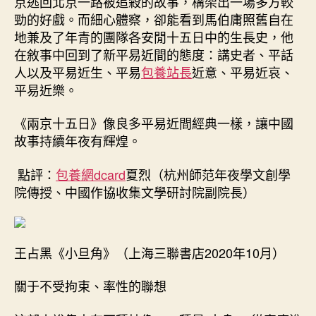
京逃回北京一路被追殺的故事，構架出一場多方較
勁的好戲。而細心體察，卻能看到馬伯庸照舊自在
地兼及了年青的團隊各安閒十五日中的生長史，他
在敘事中回到了新平易近間的態度：講史者、平話
人以及平易近生、平易
包養站長
近意、平易近哀、
平易近樂。
《兩京十五日》像良多平易近間經典一樣，讓中國
故事持續年夜有輝煌。
點評：
包養網dcard
夏烈（杭州師范年夜學文創學
院傳授、中國作協收集文學研討院副院長）
王占黑《小旦角》（上海三聯書店2020年10月）
關于不受拘束、率性的聯想