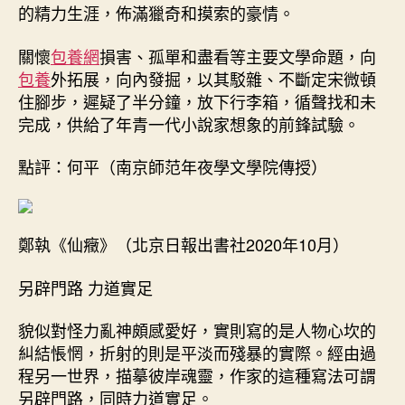
的精力生涯，佈滿獵奇和摸索的豪情。
關懷
包養網
損害、孤單和盡看等主要文學命題，向
包養
外拓展，向內發掘，以其駁雜、不斷定宋微頓
住腳步，遲疑了半分鐘，放下行李箱，循聲找和未
完成，供給了年青一代小說家想象的前鋒試驗。
點評：何平（南京師范年夜學文學院傳授）
鄭執《仙癥》（北京日報出書社2020年10月）
另辟門路 力道實足
貌似對怪力亂神頗感愛好，實則寫的是人物心坎的
糾結悵惘，折射的則是平淡而殘暴的實際。經由過
程另一世界，描摹彼岸魂靈，作家的這種寫法可謂
另辟門路，同時力道實足。