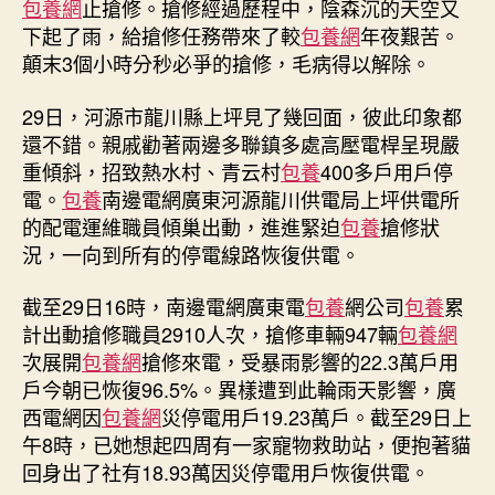
包養網
止搶修。搶修經過歷程中，陰森沉的天空又
下起了雨，給搶修任務帶來了較
包養網
年夜艱苦。
顛末3個小時分秒必爭的搶修，毛病得以解除。
29日，河源市龍川縣上坪見了幾回面，彼此印象都
還不錯。親戚勸著兩邊多聯鎮多處高壓電桿呈現嚴
重傾斜，招致熱水村、青云村
包養
400多戶用戶停
電。
包養
南邊電網廣東河源龍川供電局上坪供電所
的配電運維職員傾巢出動，進進緊迫
包養
搶修狀
況，一向到所有的停電線路恢復供電。
截至29日16時，南邊電網廣東電
包養
網公司
包養
累
計出動搶修職員2910人次，搶修車輛947輛
包養網
次展開
包養網
搶修來電，受暴雨影響的22.3萬戶用
戶今朝已恢復96.5%。異樣遭到此輪雨天影響，廣
西電網因
包養網
災停電用戶19.23萬戶。截至29日上
午8時，已她想起四周有一家寵物救助站，便抱著貓
回身出了社有18.93萬因災停電用戶恢復供電。