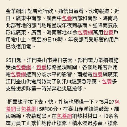
來
襲，
金羊網訊 記者程行歡，通信員藍看、沈甸報道：近
40
日，廣東中南部、廣西中
包養
西部和南部、海南島
找
北部等地的部門地域呈現年夜到暴雨。強降雨氣象
包
形成廣東、廣西、海南等地40余
包養網
萬用
包養
戶
養
用電中止。截至29日16時，年夜部門受影響的用戶
網
站
已恢復用電。
萬
用
25日起，江門臺山市連日暴雨，部門電力舉措措施
戶
受損
包養網
，
包養
線路呈現跳閘，各個地域客戶用
用
電
包養網
遭到分歧水平的影響。南邊電
包養
網廣東
電
江門臺山供電局啟動了防汛III級應急呼應，
包養
多
受
支聲援步隊第一時光奔赴災區搶修。
影
響
“把盡緣子拉下去，快，扎線也預備一下。”5月27
包
中
斷〉
養網
日
包養網
15時30分，在臺山赤溪鎮銅鼓灣，細
中
雨綿綿，夜幕黝黑。在
包養網
銅鼓村村口，10余名
電力員工正繁忙地停止搶修。積水漫過膝蓋，搶修