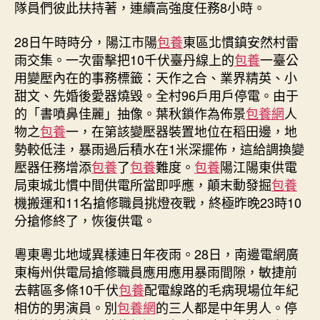
隊員們彼此扶持著，連續高強度任務8小時。
28日午時時分，陽江市陽
包養
東區北慣鎮安然村雷
雨交集。一次雷擊把10千伏臺丹線上的
包養
一臺公
用變壓內在的事務標籤：天作之合、業界精英、小
甜文、先婚後愛器燒毀。全村96戶用戶停電。由于
的「書噴鼻佳麗」抽像。葉秋鎖作為佈景
包養網
人
物之
包養
一，在第該變壓器裝置地位在稻田邊，地
勢較低洼，暴雨過后積水在1米深擺佈，這給調換變
壓器任務增添
包養
了
包養
難度。
包養
陽江陽東供電
局東城北慣中間供電所當即呼應，顛末動發掘
包養
機搬運和11名搶修職員挑燈夜戰，終極昨晚23時10
分搶修終了，恢復供電。
粵東粵北地域異樣連日年夜雨。28日，南邊電網廣
東梅州供電局搶修職員應用應用暴雨間隙，敏捷前
去轄區多條10千伏
包養
配電線路的毛病現場位年紀
相仿的男演員。別
包養網
的三人都是中年男人。停