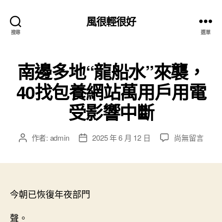
風很輕很好
搜尋
選單
南邊多地“龍船水”來襲，
40找包養網站萬用戶用電
受影響中斷
在
作者:
admin
2025 年 6 月 12 日
尚無留言
文
文
〈南
章
章
邊
作
發
多
者
佈
地
日
“龍
今朝已恢復年夜部門
期
船
水”
聲。